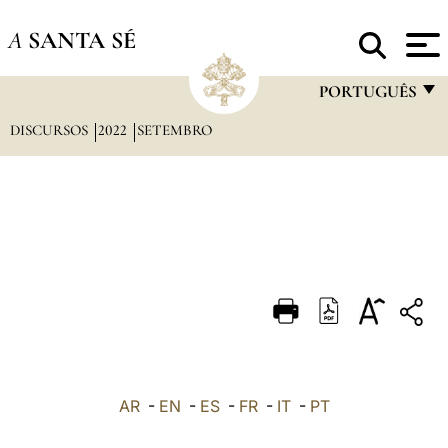
A
SANTA SÉ
PORTUGUÊS
DISCURSOS
2022
SETEMBRO
FRANÇAIS
ENGLISH
ITALIANO
PORTUGUÊS
ESPAÑOL
DEUTSCH
POLSKI
العربيّة
AR
-
EN
-
ES
-
FR
-
IT
-
PT
中文