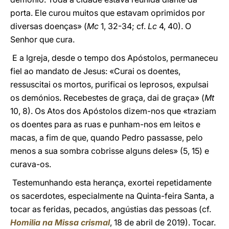
porta. Ele curou muitos que estavam oprimidos por
diversas doenças» (
Mc
1, 32-34; cf.
Lc
4, 40). O
Senhor que cura.
E a Igreja, desde o tempo dos Apóstolos, permaneceu
fiel ao mandato de Jesus: «Curai os doentes,
ressuscitai os mortos, purificai os leprosos, expulsai
os demónios. Recebestes de graça, dai de graça» (
Mt
10, 8). Os Atos dos Apóstolos dizem-nos que «traziam
os doentes para as ruas e punham-nos em leitos e
macas, a fim de que, quando Pedro passasse, pelo
menos a sua sombra cobrisse alguns deles» (5, 15) e
curava-os.
Testemunhando esta herança, exortei repetidamente
os sacerdotes, especialmente na Quinta-feira Santa, a
tocar as feridas, pecados, angústias das pessoas (cf.
Homilia na Missa crismal
, 18 de abril de 2019). Tocar.