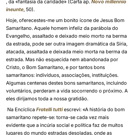
, da «fantasia da caridade» (Carta ap.
Novo millennio
ineunte
, 50).
Hoje, oferecestes-me um bonito ícone de Jesus Bom
Samaritano. Aquele homem infeliz da parábola do
Evangelho, assaltado e deixado meio morto na berma
da estrada, pode ser outra imagem dramática da Síria,
atacada, assaltada e deixada meio morta na berma da
estrada. Mas não esquecida nem abandonada por
Cristo, o Bom Samaritano, e por tantos bons
samaritanos: indivíduos, associações, instituições.
Algumas centenas destes bons samaritanos, incluindo
voluntários, perderam a vida socorrendo o próximo. A
eles dirijamos toda a nossa gratidão.
Na Encíclica
Fratelli tutti
escrevi: «A história do bom
samaritano repete-se: torna-se cada vez mais
evidente que a incúria social e política faz de muitos
lugares do mundo estradas desoladas, onde as