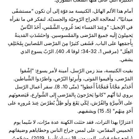
أمام هذا الألم الهائل، الكنيسة مدعوّة إلى أن تكون ”مستشفًى
ميدانيًا“، لمعالجة الجراح الرّوحيّة والجسديّة. لنفكر في ما نقرأه
في الإنجيل: "وعِندَ المَساء بَعدَ غُروبِ الشَّمْس، أَخَذَ النَّاسُ
يَحمِلونَ إِلَيه جَميعَ المَرْضى والمَمْسوسين. وَاحتَشَدَتِ المَدينةُ
بِأَجمَعِها على الباب. فَشَفى كثيرًا مِنَ المَرْضى المُصابينَ بِمُخَتَلِفِ
العِلَل" (مرقس 1، 32-34؛ لوقا 4، 40). الرّبّ يسوع الذي
يشفي.
بقيت الكنيسة، منذ زمن الرّسل، أمينة لأمر يسوع: "اِشْفوا
المَرْضى، وأَقيموا المَوتى، وأَبرِئوا البُرْص، واطرُدوا الشَّياطين.
أَخَذتُم مَجَّاناً فَمَجَّاناً أَعطوا" (متّى 10، 8). سفر أعمال الرّسل
يروي لنا أنّهم "كانوا يَخرُجونَ بِالمَرْضى إِلى الشَّوارِع، فَيَضعونَهم
على الأَسِرَّةِ والفُرُش، لِكَي يَقَعَ ولَو ظِلُّ بُطرُسَ عِندَ مُرورِه على
أَحَدٍ مِنهُم" (5، 15) ويشفيهم.
اعتزازًا بهذا التراث، فقد حثثت الكهنة عدة مرّات، لا سّيما يوم
الخميس المقدّس، على لمس جراح الناس وخطاياهم وضيقاتهم
(راجع
عظة قداس الميرون
، 18 نيسان/أبريل 2019). وشجّعتُ