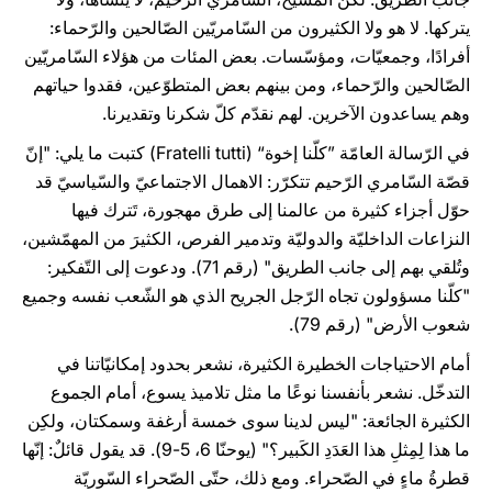
يتركها. لا هو ولا الكثيرون من السّامريّين الصّالحين والرّحماء:
أفرادًا، وجمعيّات، ومؤسّسات. بعض المئات من هؤلاء السّامريّين
الصّالحين والرّحماء، ومن بينهم بعض المتطوّعين، فقدوا حياتهم
وهم يساعدون الآخرين. لهم نقدّم كلّ شكرنا وتقديرنا.
في الرّسالة العامّة ”كلّنا إخوة“ (Fratelli tutti) كتبت ما يلي: "إنّ
قصّة السّامري الرّحيم تتكرّر: الاهمال الاجتماعيّ والسّياسيّ قد
حوّل أجزاء كثيرة من عالمنا إلى طرق مهجورة، تَترك فيها
النزاعات الداخليّة والدوليّة وتدمير الفرص، الكثيرَ من المهمّشين،
وتُلقي بهم إلى جانب الطريق" (رقم 71). ودعوت إلى التّفكير:
"كلّنا مسؤولون تجاه الرّجل الجريح الذي هو الشّعب نفسه وجميع
شعوب الأرض" (رقم 79).
أمام الاحتياجات الخطيرة الكثيرة، نشعر بحدود إمكانيّاتنا في
التدخّل. نشعر بأنفسنا نوعًا ما مثل تلاميذ يسوع، أمام الجموع
الكثيرة الجائعة: "ليس لدينا سوى خمسة أرغفة وسمكتان، ولكِن
ما هذا لِمِثلِ هذا العَدَدِ الكَبير؟" (يوحنّا 6، 5-9). قد يقول قائلٌ: إنّها
قطرةُ ماءٍ في الصّحراء. ومع ذلك، حتّى الصّحراء السّوريّة