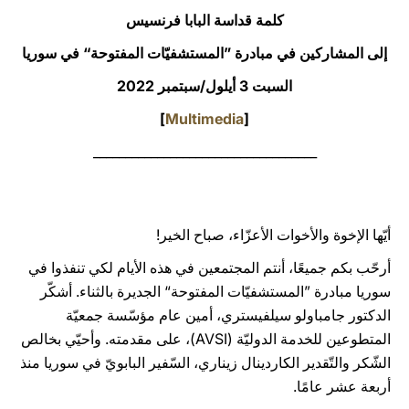
كلمة قداسة البابا فرنسيس
LATINE
إلى المشاركين في مبادرة ”المستشفيّات المفتوحة“ في سوريا
السبت 3 أيلول/سبتمبر 2022
]
Multimedia
[
___________________________________
أيّها الإخوة والأخوات الأعزّاء، صباح الخير!
أرحّب بكم جميعًا، أنتم المجتمعين في هذه الأيام لكي تنفذوا في
سوريا مبادرة ”المستشفيّات المفتوحة“ الجديرة بالثناء. أشكّر
الدكتور جامباولو سيلفيستري، أمين عام مؤسّسة جمعيّة
المتطوعين للخدمة الدوليّة (AVSI)، على مقدمته. وأحيّي بخالص
الشّكر والتّقدير الكاردينال زيناري، السّفير البابويّ في سوريا منذ
أربعة عشر عامًا.