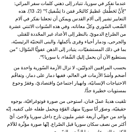
عندما نفكر في سوريا، تتبادر إلى ذهني كلمات سفر المراثي:
"لِأَنَّ تَحَطُّمَكِ عَظيمٌ كالبَحْر فمَن ذا يَشْفيكِ؟" (2، 13). هذه
التعابير تشير إلى آلام القدس ويمكن أن تجعلنا نفكر في آلام
الشّعب السّوري وكلّ معاناته، وفي هذه السّنوات الاثنتي عشرة
من الصّراع الدمويّ. بالنظر إلى الأعداد غير المحّددة للقتلى
والجرحى، ودمار أحياء وقرى بأكملها، والبنى التحتيّة الرئيسيّة،
بما في ذلك المستشفيّات، يتبادر إلى الذهن عفويًّا السّؤال: ”من
يستطيع الآن أن يحمل إليكِ الشّفاء، يا سوريا؟“.
بحسب المراقبين الدوليّين، لا تزال الأزمة السّورية واحدة من
أضخم وأشدّ الأزمات في العالم، ففيها دمار على دمار، وتفاقُم
الاحتياجات الإنسانيّة، وانهيار اجتماعيّ واقتصاديّ، وفقرٌ وجوع
بمستويات خطيرة جدًّا.
تلقيت هديةً عملَ فنان، استوحى من صورة فوتوغرافيّة، بوجوه
حقيقيّة، وصوّر أبًا سوريًا منهك القوّة ويحمل طفله على كتفيه. إنّه
واحد من حوالي أربعة عشر مليون نازح داخل سوريا ولاجئ، أيّ
أكثر من نصف سكان سوريا قبل الصّراع. إنّها صورة مؤثّرة للآلام
الكثيرة التي عانى منها الشّعب السّوري.