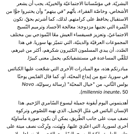
البشريّة. في مؤسّساتنا الاجتماعيّة والخيريّة، يجب أن يشعر
الأشخاص، وخاصّة الفقراء، بأنّهم ”في بيتهم“ وأن يختبروا جوًّا من
الاستقبال يحافظ على كرامتهم. لذلك، كما أشرتم بحقّ، تكون
الثّمرة التي نجنيها مزدوجة: معالجة الأجساد وترميم النّسيج
الاجتماعيّ، وتعزيز فسيفساء العيش معًا النّموذجي بين مختلف
المجموعات العرقيّة والدينيّة، التي تتميّز بها سوريا. في هذا
الصّدد، أن يبدي المسلمون الكثيرون شكرهم، أكثر من غيرهم،
لتَلَقِّي المساعدة في مستشفياتكم، يحمل معنى كبيرًا.
مبادرتكم هذه، مع المبادرات الأخرى التي شجّعت عليها الكنائس
في سوريا، تنبع من إبداع المحبّة، أو، كما قال القدّيس يوحنّا
بولس الثّاني، من "خيال المحبّة" (رسالة رسوليّة،
Novo
millennio ineunte
، 50).
أهديتموني اليوم أيقونة جميلة ليسوع السّامري الرّحيم. هذا
الإنسان البائس في مَثَلِ الإنجيل، الذي نهبه اللصّوص وتركوه
نصف ميت على جانب الطّريق، يمكن أن يكون صورة مأساويّة
أخرى لسوريا، التي اعتُدِيَ عليها، ونُهِبَت، وتُرِكَت نصف ميتة على
جانب الطريق. لكنّ المسيح، السّامري الرّحيم، لا ينساها، ولا