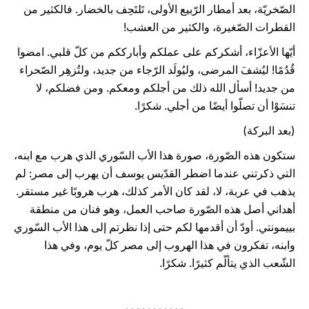
الصّخريّة، بعد أمطار الرّبيع الأولى، تَلتَحِف بالخضار. فالكثير من
القطرات الصّغيرة، والكثير من العشب!
أيّها الأعزّاء، أشكركم على عملكم وأبارككم من كلّ قلبي. امضوا
قُدُمًا! ليُشفَ المرضى، وليُولَد الرّجاء من جديد، ولتُزهِر الصّحراء
من جديد! أسأل الله ذلك من أجلكم ومعكم. ومن فضلكم، لا
تنسَوْا أن تصلّوا أيضًا من أجلي. شكرًا.
(بعد البركة)
ستكون هذه الصّورة، صورة هذا الأب السّوري الذي هرب مع ابنه،
التي ذكرتني عندما اضطر القدّيس يوسف أن يهرب إلى مصر: لم
يذهب في عربة، لا، لقد كان الأمر كذلك، هرب هروبًا غير مستقر.
أهداني أصل هذه الصّورة صاحب العمل، وهو فنان من منطقة
بييمونتي. أودّ أن أقدمها لكم حتى إذا نظرتم إلى هذا الأب السّوري
وابنه، تفكرون في هذا الهروب إلى مصر كلّ يوم، وفي هذا
الشّعب الذي يتألّم كثيرًا. شكرًا.