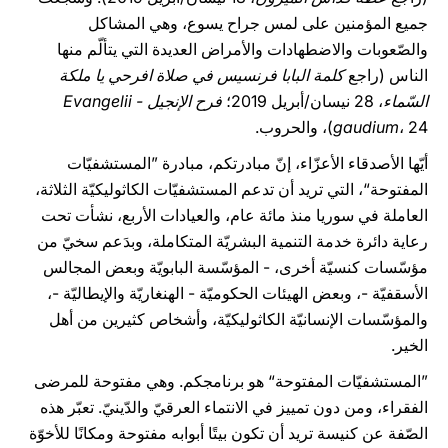
جميع المؤمنين على لمس جراح يسوع، وهي المشاكل
والصّعوبات والاضطهادات والأمراض العديدة التي يتألّم منها
الناس (راجع
كلمة البابا فرنسيس في صلاة افرحي يا ملكة
السّماء
، 28 نيسان/أبريل 2019؛
فرح الإنجيل - Evangelii
، 24)، والحروب.
gaudium
أيّها الأصدقاء الأعزّاء، إنّ مبادرتكم، مبادرة ”المستشفيّات
المفتوحة“، التي تريد أن تدعم المستشفيّات الكاثوليكيّة الثلاثة،
العاملة في سوريا منذ مائة عام، والعيادات الأربع، نشأت تحت
رعاية دائرة خدمة التنمية البشريّة المتكاملة، وبدَعم سخيّ من
مؤسّسات كنسيّة أخرى، - المؤسّسة البابويّة وبعض المجالس
الأسقفيّة -، وبعض الهيئات الحكوميّة - الهنغاريّة والإيطاليّة -،
والمؤسّسات الإنسانيّة الكاثوليكيّة، وأشخاص كثيرين من أهل
الخير.
”المستشفيّات المفتوحة“ هو برنامجكم. وهي مفتوحة للمرضى
الفقراء، ومن دون تمييز في الانتماء العرقيّ والدّينيّ. تعبّر هذه
الصّفة عن كنيسة تريد أن تكون بيتًا أبوابه مفتوحة ومكانًا للأخوّة