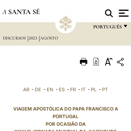
A
SANTA SÉ
PORTUGUÊS
DISCURSOS
2023
AGOSTO
FRANÇAIS
ENGLISH
ITALIANO
PORTUGUÊS
ESPAÑOL
AR
-
DE
-
EN
-
ES
-
FR
-
IT
-
PL
-
PT
DEUTSCH
POLSKI
VIAGEM APOSTÓLICA DO PAPA FRANCISCO A
PORTUGAL
العربيّة
POR OCASIÃO DA
中文