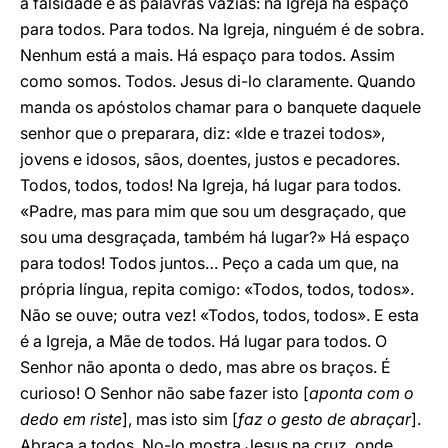
à falsidade e às palavras vazias: na Igreja há espaço
para todos. Para todos. Na Igreja, ninguém é de sobra.
Nenhum está a mais. Há espaço para todos. Assim
como somos. Todos. Jesus di-lo claramente. Quando
manda os apóstolos chamar para o banquete daquele
senhor que o preparara, diz: «Ide e trazei todos»,
jovens e idosos, sãos, doentes, justos e pecadores.
Todos, todos, todos! Na Igreja, há lugar para todos.
«Padre, mas para mim que sou um desgraçado, que
sou uma desgraçada, também há lugar?» Há espaço
para todos! Todos juntos… Peço a cada um que, na
própria língua, repita comigo: «Todos, todos, todos».
Não se ouve; outra vez! «Todos, todos, todos». E esta
é a Igreja, a Mãe de todos. Há lugar para todos. O
Senhor não aponta o dedo, mas abre os braços. É
curioso! O Senhor não sabe fazer isto [
aponta com o
dedo em riste
], mas isto sim [
faz o gesto de abraçar
].
Abraça a todos. No-lo mostra Jesus na cruz, onde