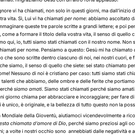
gnore vi ha chiamati, non solo in questi giorni, ma dall’inizio de
tra vita. Sì, Lui vi ha chiamati
per nome
: abbiamo ascoltato da
maginare queste tre parole scritte a grandi lettere; e poi pe
, come a formare il titolo della vostra vita, il senso di quello c
 siamo qui, io, tutti siamo stati chiamati con il nostro nome. Non
chiamati per nome. Pensiamo a questo: Gesù mi ha chiamato
o che sono scritte dentro ciascuno di noi, nei nostri cuori, e
lo che siamo, il senso di quello che siete: sei stato chiamato p
me! Nessuno di noi è cristiano per caso: tutti siamo stati chi
i talenti che abbiamo, delle ombre e delle ferite che portiamo
Perché
siamo amati
. Siamo stati chiamati perché siamo amati.
ogni giorno chiama per abbracciare e incoraggiare; per fare d
 è unico, è originale, e la bellezza di tutto questo non la po
ta Mondiale della Gioventù, aiutiamoci vicendevolmente a ric
questa chiamata d’amore di Dio
, perché siamo preziosi agli oc
i; a volte i nostri occhio sono annebbiati dalle negatività e a