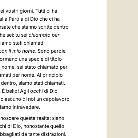
i vostri giorni. Tutti ci ha
lla Parola di Dio che ci ha
nsate che stanno scritte dentro
he sei: tu sei
chiamato per
 siamo stati chiamati
con il mio nome
. Sono parole
 formano una specie di titolo
er nome, sei stato chiamato per
amati per nome. Al principio
 dentro, siamo stati chiamati.
 È bello! Agli occhi di Dio
i ciascuno di noi un capolavoro
ssiamo intravedere.
onoscere questa realtà: siano
chi di Dio, nonostante quello
bbagliati da tante distrazioni.