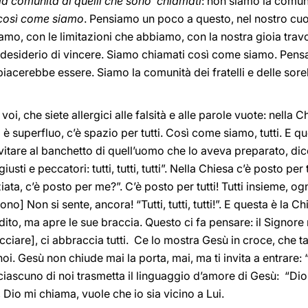
la comunità di quelli che sono chiamati
: non siamo la comuni
così come siamo
. Pensiamo un poco a questo, nel nostro cu
mo, con le limitazioni che abbiamo, con la nostra gioia travo
ro desiderio di vincere. Siamo chiamati così come siamo. Pen
erebbe essere. Siamo la comunità dei fratelli e delle sorelle 
oi, che siete allergici alle falsità e alle parole vuote: nella C
o è superfluo, c’è spazio per tutti. Così come siamo, tutti. E
itare al banchetto di quell’uomo che lo aveva preparato, dice:
iusti e peccatori: tutti, tutti, tutti”. Nella Chiesa c’è posto pe
ta, c’è posto per me?”. C’è posto per tutti! Tutti insieme, og
petono] Non si sente, ancora! “Tutti, tutti, tutti!”. E questa è la 
l dito, ma apre le sue braccia. Questo ci fa pensare: il Signore
cciare], ci abbraccia tutti. Ce lo mostra Gesù in croce, che t
oi. Gesù non chiude mai la porta, mai, ma ti invita a entrare: “
 ciascuno di noi trasmetta il linguaggio d’amore di Gesù: “Dio
 Dio mi chiama, vuole che io sia vicino a Lui.