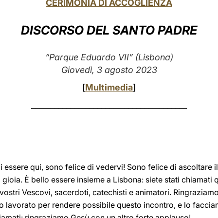
CERIMONIA DI ACCOGLIENZA
DISCORSO DEL SANTO PADRE
“Parque Eduardo VII” (Lisbona)
Giovedì, 3 agosto 2023
[
Multimedia
]
________________________________________
 essere qui, sono felice di vedervi! Sono felice di ascoltare 
 gioia. È bello essere insieme a Lisbona: siete stati chiamati 
 vostri Vescovi, sacerdoti, catechisti e animatori. Ringraziamo
no lavorato per rendere possibile questo incontro, e lo facci
iamati: ringraziamo Gesù con un altro forte applauso!