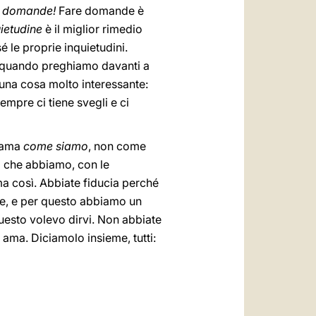
e domande!
Fare domande è
ietudine
è il miglior rimedio
é le proprie inquietudini.
oi quando preghiamo davanti a
una cosa molto interessante:
mpre ci tiene svegli e ci
i ama
come siamo
, non come
i che abbiamo, con le
ma così. Abbiate fiducia perché
le, e per questo abbiamo un
uesto volevo dirvi. Non abbiate
 ama. Diciamolo insieme, tutti: