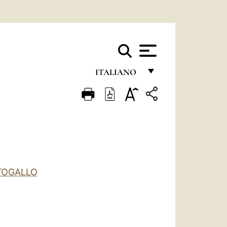
ITALIANO
FRANÇAIS
ENGLISH
ITALIANO
PORTUGUÊS
ESPAÑOL
RTOGALLO
DEUTSCH
POLSKI