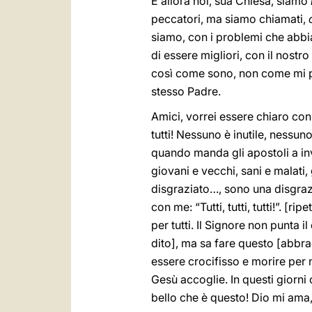
E allora noi, sua Chiesa, siamo
peccatori, ma siamo chiamati,
siamo, con i problemi che abbia
di essere migliori, con il nost
così come sono, non come mi piac
stesso Padre.
Amici, vorrei essere chiaro con v
tutti! Nessuno è inutile, nessun
quando manda gli apostoli a inv
giovani e vecchi, sani e malati, g
disgraziato…, sono una disgrazia
con me: “Tutti, tutti, tutti!”. [ri
per tutti. Il Signore non punta i
dito], ma sa fare questo [abbra
essere crocifisso e morire per n
Gesù accoglie. In questi giorni
bello che è questo! Dio mi ama,