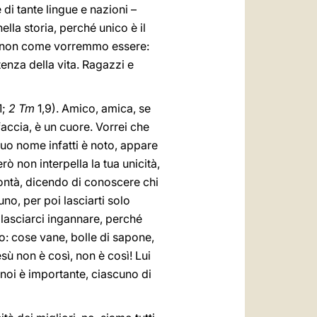
 di tante lingue e nazioni –
lla storia, perché unico è il
mo, non come vorremmo essere:
enza della vita. Ragazzi e
1;
2 Tm
1,9). Amico, amica, se
accia, è un cuore. Vorrei che
tuo nome infatti è noto, appare
ò non interpella la tua unicità,
 bontà, dicendo di conoscere chi
no, per poi lasciarti solo
 lasciarci ingannare, perché
no: cose vane, bolle di sapone,
sù non è così, non è così! Lui
 noi è importante, ciascuno di