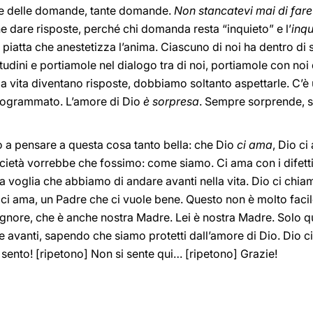
che delle domande, tante domande.
Non stancatevi mai di far
e dare risposte, perché chi domanda resta “inquieto” e l’
inqu
à piatta che anestetizza l’anima. Ciascuno di noi ha dentro di s
tudini e portiamole nel dialogo tra di noi, portiamole con n
 vita diventano risposte, dobbiamo soltanto aspettarle. C’è 
rogrammato. L’amore di Dio
è sorpresa
. Sempre sorprende, se
to a pensare a questa cosa tanto bella: che Dio
ci ama
, Dio c
ietà vorrebbe che fossimo: come siamo. Ci ama con i difett
a voglia che abbiamo di andare avanti nella vita. Dio ci chia
 ci ama, un Padre che ci vuole bene. Questo non è molto faci
ignore, che è anche nostra Madre. Lei è nostra Madre. Solo q
 avanti, sapendo che siamo protetti dall’amore di Dio. Dio ci
 sento! [ripetono] Non si sente qui… [ripetono] Grazie!