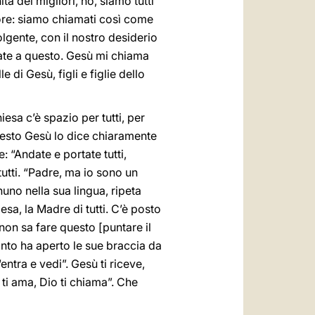
tà dei migliori, no, siamo tutti
ore: siamo chiamati così come
lgente, con il nostro desiderio
sate a questo. Gesù mi chiama
di Gesù, figli e figlie dello
hiesa c’è spazio per tutti, per
 questo Gesù lo dice chiaramente
 “Andate e portate tutti,
r tutti. “Padre, ma io sono un
nuno nella sua lingua, ripeta
Chiesa, la Madre di tutti. C’è posto
 non sa fare questo [puntare il
anto ha aperto le sue braccia da
entra e vedi”. Gesù ti riceve,
 ti ama, Dio ti chiama”. Che