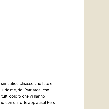
العربيّة
中文
LATINE
il simpatico chiasso che fate e
qui da me, dal Patriarca, che
 tutti coloro che vi hanno
amo con un forte applauso! Però