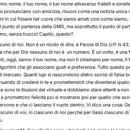
 mio nome, il tuo nome, il tuo nome attraverso fratelli e sorelle
o pronunciano con amicizia, risuoni come una notizia unica ne
iorni in cui fissare nel cuore che siamo amati così come sia
punto di partenza della GMG, ma soprattutto il punto di part
mo, senza trucco! Capito, questo?
scuno di noi. Non è un modo di dire, è Parola di Dio (cfr
Is
43,
a che per Dio nessuno di noi è un numero. È un volto, è una f
nti, oggi, sanno il tuo nome, ma non ti chiamano per nome. Il 
lgoritmi che gli associano gusti e preferenze. Tutto questo per
i di mercato. Quanti lupi si nascondono dietro sorrisi di falsa
nuando di credere in te e promettendoti che diventerai qualcu
 sono le illusioni del virtuale e dobbiamo stare attenti a non
no e promettono felicità poi si mostrano poi per quello che so
rvono e che ci lasciano il vuoto dentro. Vi dico una cosa: Ge
ciascuno di voi, in ciascuno di noi perché per Gesù ciascuno di
ù.