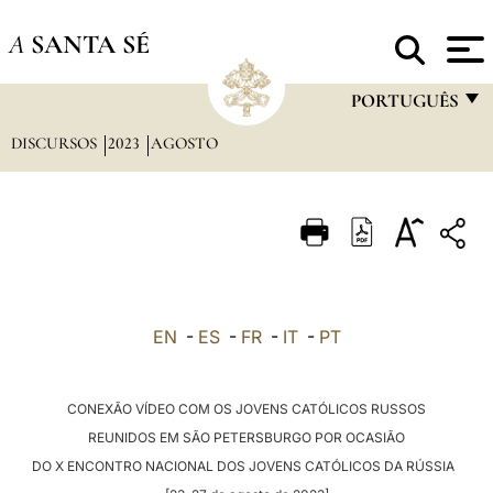
A
SANTA SÉ
PORTUGUÊS
DISCURSOS
2023
AGOSTO
FRANÇAIS
ENGLISH
ITALIANO
PORTUGUÊS
ESPAÑOL
EN
-
ES
-
FR
-
IT
-
PT
DEUTSCH
POLSKI
CONEXÃO VÍDEO COM OS JOVENS CATÓLICOS RUSSOS
REUNIDOS EM SÃO PETERSBURGO POR OCASIÃO
العربيّة
DO X ENCONTRO NACIONAL DOS JOVENS CATÓLICOS DA RÚSSIA
中文