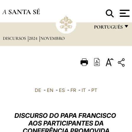
A
SANTA SÉ
PORTUGUÊS
DISCURSOS
2024
NOVEMBRO
FRANÇAIS
ENGLISH
ITALIANO
PORTUGUÊS
ESPAÑOL
DE
-
EN
-
ES
-
FR
-
IT
-
PT
DEUTSCH
POLSKI
DISCURSO DO PAPA FRANCISCO
العربيّة
AOS PARTICIPANTES DA
CONFERÊNCIA PROMOVIDA
中文