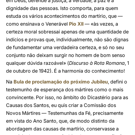
em Deus, defende a justiça, a verdade, a paz e a
dignidade das pessoas. Isto comporta, para quem
estuda os vários acontecimentos do martírio, que —
como ensinava o Venerável
Pio XII
— «às vezes, a
certeza moral sobressai apenas de uma quantidade de
indícios e provas que, individualmente, não são dignas
de fundamentar uma verdadeira certeza, e só no seu
conjunto não deixam surgir no homem de bom senso
qualquer dúvida razoável» (
Discurso à Rota Romana
, 1
de outubro de 1942). É a harmonia do conhecimento!
Na
Bula de proclamação do próximo Jubileu
, defini o
testemunho de esperança dos mártires como o mais
convincente. Por isso, no âmbito do Dicastério para as
Causas dos Santos, eu quis criar a Comissão dos
Novos Mártires — Testemunhas da Fé, precisamente
em vista do Ano Santo, que, de modo distinto da
abordagem das causas de martírio, conservasse a