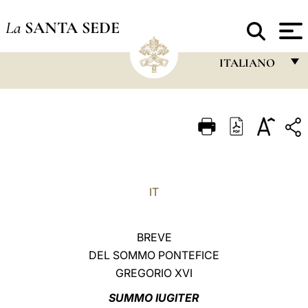
La
SANTA SEDE
ITALIANO
FRANÇAIS
ENGLISH
ITALIANO
PORTUGUÊS
IT
ESPAÑOL
DEUTSCH
BREVE
POLSKI
DEL SOMMO PONTEFICE
GREGORIO XVI
العربيّة
SUMMO IUGITER
中文