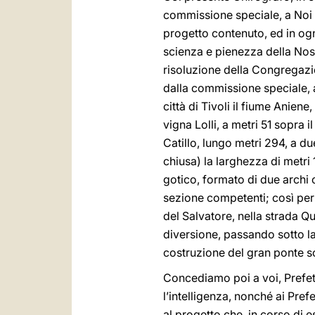
commissione speciale, a Noi g
progetto contenuto, ed in ogn
scienza e pienezza della No
risoluzione della Congregaz
dalla commissione speciale, a
città di Tivoli il fiume Aniene
vigna Lolli, a metri 51 sopra 
Catillo, lungo metri 294, a du
chiusa) la larghezza di metri 
gotico, formato di due archi 
sezione competenti; così per 
del Salvatore, nella strada Qui
diversione, passando sotto la
costruzione del gran ponte so
Concediamo poi a voi, Prefet
l’intelligenza, nonché ai Prefe
al progetto che, in corso di e