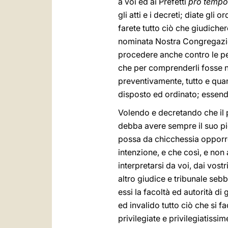
a voi ed ai Prefetti
pro tempo
gli atti e i decreti; diate gl
farete tutto ciò che giudiche
nominata Nostra Congregazion
procedere anche contro le per
che per comprenderli fosse 
preventivamente, tutto e qua
disposto ed ordinato; essend
Volendo e decretando che il 
debba avere sempre il suo pie
possa da chicchessia opporre 
intenzione, e che così, e non
interpretarsi da voi, dai vos
altro giudice e tribunale seb
essi la facoltà ed autorità di
ed invalido tutto ciò che si 
privilegiate e privilegiatissi