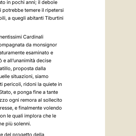
o in pochi anni; il debole
i potrebbe temere il ripetersi
i, a quegli abitanti Tiburtini
entissimi Cardinali
accompagnata da monsignor
maturamente esaminato e
 e all’unanimità decise
tillo, proposta dalla
elle situazioni, siamo
pericoli, ridoni la quiete in
o Stato, e ponga fine a tante
ezzo ogni remora al sollecito
eresse, e finalmente volendo
on le quali implora che le
e più solenni.
re del progetto della