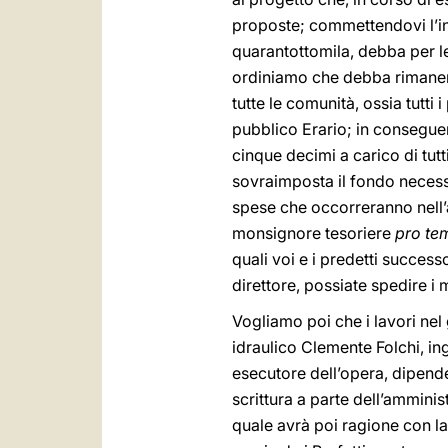
proposte; commettendovi l’in
quarantottomila, debba per l
ordiniamo che debba rimanere 
tutte le comunità, ossia tutti
pubblico Erario; in consegue
cinque decimi a carico di tutti
sovraimposta il fondo necessa
spese che occorreranno nell’a
monsignore tesoriere
pro te
quali voi e i predetti success
direttore, possiate spedire i
Vogliamo poi che i lavori nel 
idraulico Clemente Folchi, i
esecutore dell’opera, dipende
scrittura a parte dell’amminis
quale avrà poi ragione con l