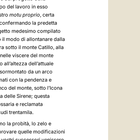
po del lavoro in esso
ostro
motu proprio
, certa
 confermando la predetta
ogetto medesimo compilato
 il modo di allontanare dalla
a sotto il monte Catillo, alla
o nelle viscere del monte
 all’altezza dell’attuale
i, sormontato da un arco
rmati con la pendenza e
nco del monte, sotto l’Icona
tta delle Sirene; questa
essaria e reclamata
udi trentamila.
 la probità, lo zelo e
pprovare quelle modificazioni
i vostri successori venissero