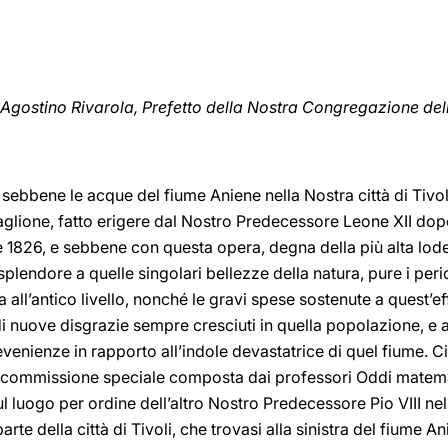
Agostino Rivarola, Prefetto della Nostra Congregazione del
 sebbene le acque del fiume Aniene nella Nostra città di Tivol
glione, fatto erigere dal Nostro Predecessore Leone XII dopo
1826, e sebbene con questa opera, degna della più alta lode, si
o splendore a quelle singolari bellezze della natura, pure i perico
 all’antico livello, nonché le gravi spese sostenute a quest’e
 di nuove disgrazie sempre cresciuti in quella popolazione, e 
venienze in rapporto all’indole devastatrice di quel fiume. Ci è
a commissione speciale composta dai professori Oddi matema
sul luogo per ordine dell’altro Nostro Predecessore Pio VIII ne
te della città di Tivoli, che trovasi alla sinistra del fiume An