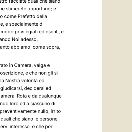
ro facciate quali che siano
 che stimerete opportuno; e
no come Prefetto della
e, e specialmente di
modo privilegiati ed esenti, e
vando Noi adesso,
quanto abbiamo, come sopra,
ato in Camera, valga e
scrizione, e che non gli si
lla Nostra volontà ed
giudicarsi, decidersi ed
a Camera, Rota e da qualunque
endo loro ed a ciascuno di
preventivamente nullo, irrito
e quali che siano le persone
ervi interesse; e che per