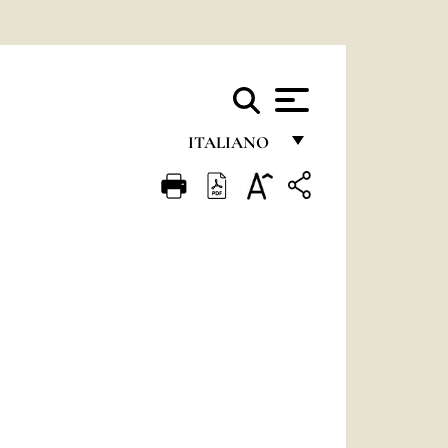
ITALIANO
FRANÇAIS
ENGLISH
ITALIANO
PORTUGUÊS
ESPAÑOL
DEUTSCH
POLSKI