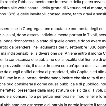
ella roccia; l’abbassamento considerevole della platea avvenut
stra alle volte naturali della grotta di Nettuno ed al monte, s
nno 1826, e delle inevitabili conseguenze, tanto gravi e sensibil
noscere che la Congregazione deputata e composta degli emin
ini e voi, dopo essersi individualmente portata in Tivoli, 
a, onde riconoscere lo stato di quelle opere, e dopo avere 
tito da prendersi, nell’adunanza del 15 settembre 1830 opinò
ma indispensabile, la diversione dell’Aniene entro il monte Ca
r la conoscenza che abbiamo della località del fiume e di qu
n provvedimento, il quale rimuova con un’opera decisiva tanti 
 che da quegli opifici deriva ai proprietari, alla Capitale ed all
l fiume in quel posto, desiderando inoltre che sia tolta di m
, che può considerarsi come causa pubblica e di pubblico int
 fatteci presentare dalla magistratura della città di Tivoli, c
no e si conservino a perpetua memoria nei modi e nelle form
ui abbiamo per espresso e di parola in parola inserito il teno