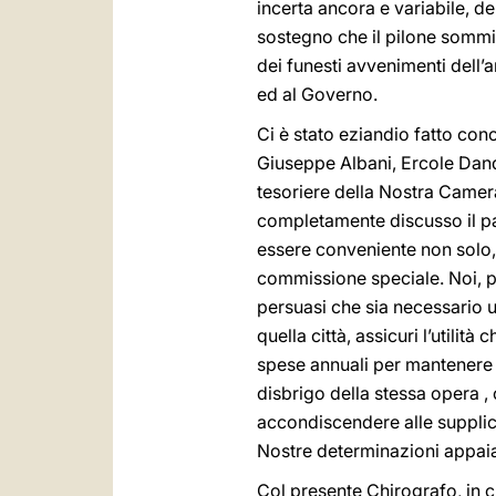
incerta ancora e variabile, d
sostegno che il pilone sommini
dei funesti avvenimenti dell’a
ed al Governo.
Ci è stato eziandio fatto co
Giuseppe Albani, Ercole Dand
tesoriere della Nostra Camer
completamente discusso il par
essere conveniente non solo, 
commissione speciale. Noi, pe
persuasi che sia necessario u
quella città, assicuri l’utilità
spese annuali per mantenere i
disbrigo della stessa opera 
accondiscendere alle suppliche
Nostre determinazioni appaia
Col presente Chirografo, in c