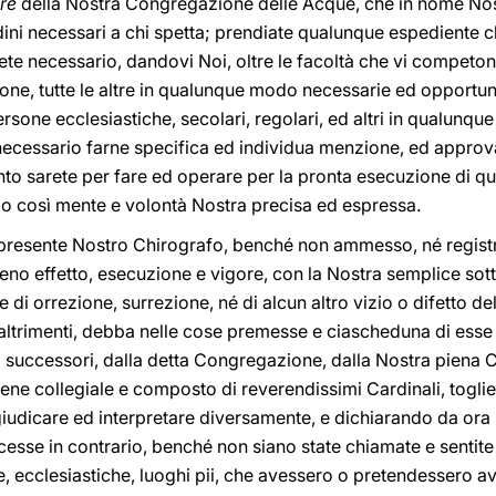
re
della Nostra Congregazione delle Acque, che in nome Nost
i ordini necessari a chi spetta; prendiate qualunque espediente
rete necessario, dandovi Noi, oltre le facoltà che vi competo
e, tutte le altre in qualunque modo necessarie ed opportun
sone ecclesiastiche, secolari, regolari, ed altri in qualunque 
necessario farne specifica ed individua menzione, ed appro
nto sarete per fare ed operare per la pronta esecuzione di 
o così mente e volontà Nostra precisa ed espressa.
presente Nostro Chirografo, benché non ammesso, né registr
no effetto, esecuzione e vigore, con la Nostra semplice sotto
di orrezione, surrezione, né di alcun altro vizio o difetto de
 altrimenti, debba nelle cose premesse e ciascheduna di esse 
tri successori, dalla detta Congregazione, dalla Nostra pien
bene collegiale e composto di reverendissimi Cardinali, togli
 giudicare ed interpretare diversamente, e dichiarando da ora 
facesse in contrario, benché non siano state chiamate e sentit
me, ecclesiastiche, luoghi pii, che avessero o pretendessero av