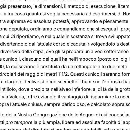
ià presentato, le dimensioni, il metodo di esecuzione, il tem
i altra cosa quanto si voglia necessaria ad esprimersi, di N
stra suprema ed assoluta potestà, approvando e pienamente
ione deputata, ordiniamo e comandiamo che si esegua il pr
 cui Ci riportiamo, e nel quale in sostanza si trova sviluppato
, divertendolo dall’attuale corso e caduta, rivolgendolo a destr
il diversivo della stipa, ove gli si prepara un alveo sotterrane
e cunicoli, ciascuno dei quali ha nell’imbocco (posto col ciglio
10, la cui sezione è costituita da un rettangolo alto due metr
circolari del raggio di metri 111/2. Questi cunicoli saranno fo
un largo e declive sbocco si emette il fiume nell’opposto fia
ntiliolo, dove precipita nell’alveo inferiore, al di là della gro
 via Valeria, offre eziandio il vantaggio di risparmiare la nec
pra l’attuale chiusa, sempre pericoloso, e calcolato sopra sc
to della Nostra Congregazione delle Acque, di cui conosciamo
tti
pro tempore
la più ampia, libera ed assoluta facoltà di a
secuzione, dal direttore si credessero adottabili, ed a voi o a