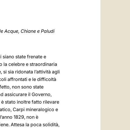
العربيّة
中文
LATINE
le Acque, Chiane e Paludi
i siano state frenate e
 la celebre e straordinaria
 sia ridonata l’attività agli
li affrontati e le difficoltà
ffetto, non sono state
ad assicurare il Governo,
 stato inoltre fatto rilevare
tico, Carpi mineralogico e
ll’anno 1829, non è
iene. Attesa la poca solidità,