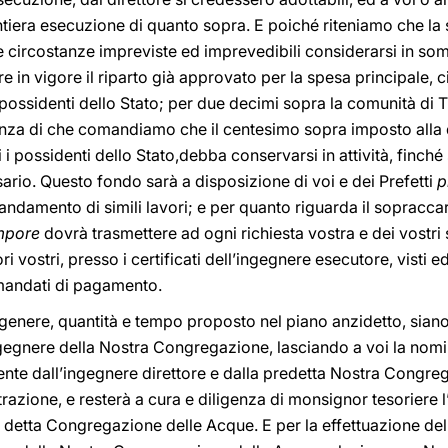
tiera esecuzione di quanto sopra. E poiché riteniamo che la s
e circostanze impreviste ed imprevedibili considerarsi in s
in vigore il riparto già approvato per la spesa principale, 
 i possidenti dello Stato; per due decimi sopra la comunità di Ti
nza di che comandiamo che il centesimo sopra imposto alla da
 i possidenti dello Stato,debba conservarsi in attività, finché 
rio. Questo fondo sarà a disposizione di voi e dei Prefetti
p
ndamento di simili lavori; e per quanto riguarda il sopraccar
mpore
dovrà trasmettere ad ogni richiesta vostra e dei vostri su
ori vostri, presso i certificati dell’ingegnere esecutore, visti 
 mandati di pagamento.
genere, quantità e tempo proposto nel piano anzidetto, siano d
ngegnere della Nostra Congregazione, lasciando a voi la nomi
nte dall’ingegnere direttore e dalla predetta Nostra Congreg
trazione, e resterà a cura e diligenza di monsignor tesoriere l
a detta Congregazione delle Acque. E per la effettuazione d