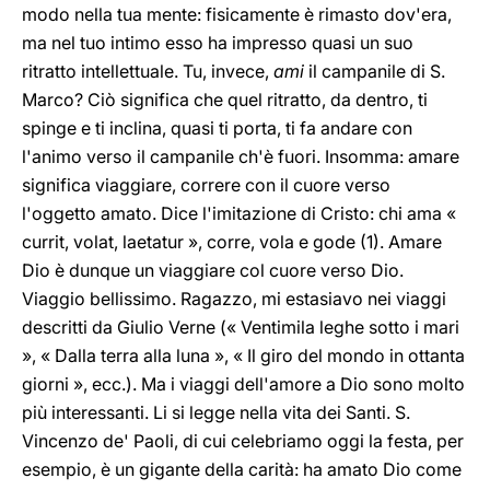
modo nella tua mente: fisicamente è rimasto dov'era,
ma nel tuo intimo esso ha impresso quasi un suo
ritratto intellettuale. Tu, invece,
ami
il campanile di S.
Marco? Ciò significa che quel ritratto, da dentro, ti
spinge e ti inclina, quasi ti porta, ti fa andare con
l'animo verso il campanile ch'è fuori. Insomma: amare
significa viaggiare, correre con il cuore verso
l'oggetto amato. Dice l'imitazione di Cristo: chi ama «
currit, volat, laetatur », corre, vola e gode (1). Amare
Dio è dunque un viaggiare col cuore verso Dio.
Viaggio bellissimo. Ragazzo, mi estasiavo nei viaggi
descritti da Giulio Verne (« Ventimila leghe sotto i mari
», « Dalla terra alla luna », « Il giro del mondo in ottanta
giorni », ecc.). Ma i viaggi dell'amore a Dio sono molto
più interessanti. Li si legge nella vita dei Santi. S.
Vincenzo de' Paoli, di cui celebriamo oggi la festa, per
esempio, è un gigante della carità: ha amato Dio come