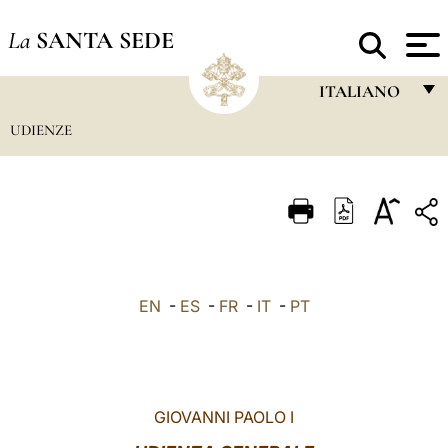
La
SANTA SEDE
ITALIANO
UDIENZE
FRANÇAIS
ENGLISH
ITALIANO
PORTUGUÊS
ESPAÑOL
EN
-
ES
-
FR
-
IT
-
PT
DEUTSCH
POLSKI
العربيّة
GIOVANNI PAOLO I
中文