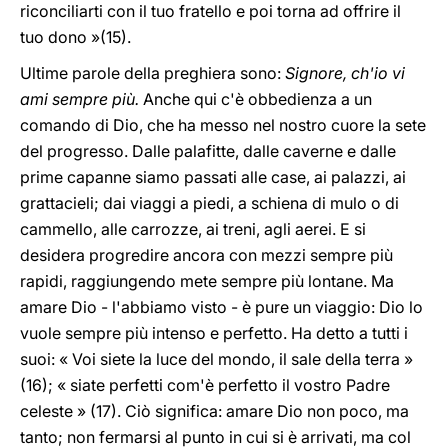
riconciliarti con il tuo fratello e poi torna ad offrire il
tuo dono »(15).
Ultime parole della preghiera sono:
Signore, ch'io vi
ami sempre più.
Anche qui c'è obbedienza a un
comando di Dio, che ha messo nel nostro cuore la sete
del progresso. Dalle palafitte, dalle caverne e dalle
prime capanne siamo passati alle case, ai palazzi, ai
grattacieli; dai viaggi a piedi, a schiena di mulo o di
cammello, alle carrozze, ai treni, agli aerei. E si
desidera progredire ancora con mezzi sempre più
rapidi, raggiungendo mete sempre più lontane. Ma
amare Dio - l'abbiamo visto - è pure un viaggio: Dio lo
vuole sempre più intenso e perfetto. Ha detto a tutti i
suoi: « Voi siete la luce del mondo, il sale della terra »
(16); « siate perfetti com'è perfetto il vostro Padre
celeste » (17). Ciò significa: amare Dio non poco, ma
tanto; non fermarsi al punto in cui si è arrivati, ma col