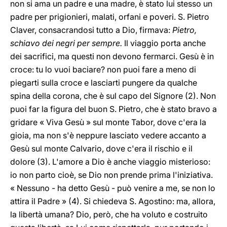
non si ama un padre e una madre, è stato lui stesso un
padre per prigionieri, malati, orfani e poveri. S. Pietro
Claver, consacrandosi tutto a Dio, firmava:
Pietro,
schiavo dei negri per sempre.
Il viaggio porta anche
dei sacrifici, ma questi non devono fermarci. Gesù è in
croce: tu lo vuoi baciare? non puoi fare a meno di
piegarti sulla croce e lasciarti pungere da qualche
spina della corona, che è sul capo del Signore (2). Non
puoi far la figura del buon S. Pietro, che è stato bravo a
gridare « Viva Gesù » sul monte Tabor, dove c'era la
gioia, ma non s'è neppure lasciato vedere accanto a
Gesù sul monte Calvario, dove c'era il rischio e il
dolore (3). L'amore a Dio è anche viaggio misterioso:
io non parto cioè, se Dio non prende prima l'iniziativa.
« Nessuno - ha detto Gesù - può venire a me, se non lo
attira il Padre » (4). Si chiedeva S. Agostino: ma, allora,
la libertà umana? Dio, però, che ha voluto e costruito