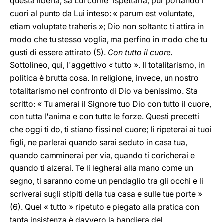
questa libertà, sa Lui come rispettarla, pur portando i
cuori al punto da Lui inteso: « parum est voluntate,
etiam voluptate traheris »; Dio non soltanto ti attira in
modo che tu stesso voglia, ma perfino in modo che tu
gusti di essere attirato (5).
Con tutto il cuore.
Sottolineo, qui, l'aggettivo « tutto ». Il totalitarismo, in
politica è brutta cosa. In religione, invece, un nostro
totalitarismo nel confronto di Dio va benissimo. Sta
scritto: « Tu amerai il Signore tuo Dio con tutto il cuore,
con tutta l'anima e con tutte le forze. Questi precetti
che oggi ti do, ti stiano fissi nel cuore; li ripeterai ai tuoi
figli, ne parlerai quando sarai seduto in casa tua,
quando camminerai per via, quando ti coricherai e
quando ti alzerai. Te li legherai alla mano come un
segno, ti saranno come un pendaglio tra gli occhi e li
scriverai sugli stipiti della tua casa e sulle tue porte »
(6). Quel « tutto » ripetuto e piegato alla pratica con
tanta insistenza è davvero la bandiera del