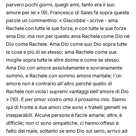
parvero pochi giorni, quegli anni, tanto era il suo
amore per lei » (9). Francesco di Sales fa sopra queste
parole un commentino: « Giacobbe - scrive - ama
Rachele con tutte le sue forze, e con tutte le sue forze
ama Dio; ma non per questo ama Rachele come Dio né
Dio come Rachele. Ama Dio come suo Dio sopra tutte
le cose e più di se stesso; ama Rachele come sua
moglie sopra tutte le altre donne e come se stesso.
Ama Dio con amore assolutamente e sovranamente
sommo, e Rachele con sommo amore maritale; l'un
amore non è contrario all'altro perché quello di
Rachele non viola i supremi vantaggi dell'amore di Dio
» (10).
E per amor vostro amo il prossimo mio.
Siamo
qui di fronte a due amori che sono « fratelli gemelli »e
inseparabili. Alcune persone è facile amarle; altre, è
difficile; non ci sono simpatiche, ci hanno offeso e
fatto del male; soltanto se amo Dio sul serio, arrivo ad