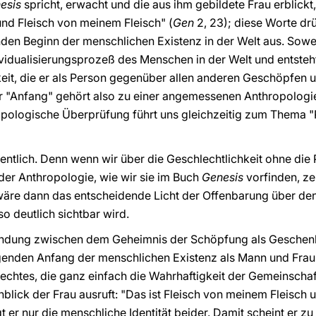
esis
spricht, erwacht und die aus ihm gebildete Frau erblickt, 
nd Fleisch von meinem Fleisch"
(
Gen
2, 23); diese Worte dr
den Beginn der menschlichen Existenz in der Welt aus. Sowei
dividualisierungsprozeß des Menschen in der Welt und entsteh
eit, die er als Person gegenüber allen anderen Geschöpfen 
er "Anfang" gehört also zu einer angemessenen Anthropologie 
ropologische Überprüfung führt uns gleichzeitig zum Thema
esentlich. Denn wenn wir über die Geschlechtlichkeit ohne di
er Anthropologie, wie wir sie im Buch
Genesis
vorfinden, ze
äre dann das entscheidende Licht der Offenbarung über den 
so deutlich sichtbar wird.
bindung zwischen dem Geheimnis der Schöpfung als Geschenk,
igenden Anfang der menschlichen Existenz als Mann und Frau 
lechtes, die ganz einfach die Wahrhaftigkeit der Gemeinschaf
blick der Frau ausruft: "Das ist Fleisch von meinem Fleisc
t er nur die menschliche Identität beider. Damit scheint er zu