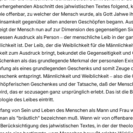
vorhergehenden Abschnitt des jahwistischen Textes folgend,
ele offenbar, zu welcher der Mensch wurde, als Gott Jahwe 
Einsamkeit gegenüber allen anderen Geschöpfen begann. Aus 
teigt der Mensch nun auf zur Dimension des gegenseitigen S
dessen Ausdruck als Person
der menschliche Leib in der ga
‒
ichkeit ist. Der Leib, der die Weiblichkeit für die Männlichk
hkeit zum Ausdruck bringt, bekundet die Gegenseitigkeit und
h-Schenken als das grundlegende Merkmal der personalen Ex
pfung als eines grundlegenden Geschenks und somit Zeuge de
eschenk entspringt. Männlichkeit und Weiblichkeit
also die
‒
chöpferischen Geschenkes und der Tatsache, daß der Mensch
d, das er sozusagen ganz ursprünglich erlebt. Das ist die B
logie des Leibes eintritt.
nfang von Sein und Leben des Menschen als Mann und Frau w
 man als "bräutlich" bezeichnen muß. Wenn wir von offenbar
 Berücksichtigung des jahwistischen Textes, in der der theol