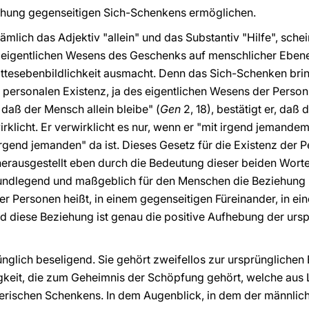
ziehung gegenseitigen Sich-Schenkens ermöglichen.
mlich das Adjektiv "allein" und das Substantiv "Hilfe", schei
 eigentlichen Wesens des Geschenks auf menschlicher Ebene
ottesebenbildlichkeit ausmacht. Denn das Sich-Schenken bri
personalen Existenz, ja des eigentlichen Wesens der Perso
, daß der Mensch allein bleibe"
(
Gen
2, 18), bestätigt er, daß 
rklicht. Er verwirklicht es nur, wenn er "mit irgend jemandem
rgend jemanden" da ist. Dieses Gesetz für die Existenz der 
rausgestellt eben durch die Bedeutung dieser beiden Worte "
grundlegend und maßgeblich für den Menschen die Beziehung
er Personen heißt, in einem gegenseitigen Füreinander, in e
d diese Beziehung ist genau die positive Aufhebung der urs
ünglich beseligend. Sie gehört zweifellos zur ursprüngliche
igkeit, die zum Geheimnis der Schöpfung gehört, welche aus L
rischen Schenkens. In dem Augenblick, in dem der männlic