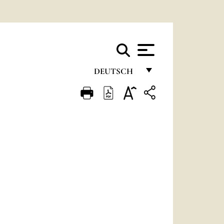
DEUTSCH
FRANÇAIS
ENGLISH
ITALIANO
PORTUGUÊS
ESPAÑOL
DEUTSCH
POLSKI