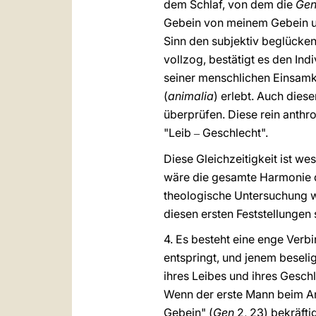
dem Schlaf, von dem die
Gen
Gebein von meinem Gebein u
Sinn den subjektiv beglücken
vollzog, bestätigt es den In
seiner menschlichen Einsamk
(
animalia
) erlebt. Auch dies
überprüfen. Diese rein anth
"Leib
Geschlecht".
‒
Diese Gleichzeitigkeit ist w
wäre die gesamte Harmonie d
theologische Untersuchung w
diesen ersten Feststellungen 
4. Es besteht eine enge Ver
entspringt, und jenem besel
ihres Leibes und ihres Gesch
Wenn der erste Mann beim An
Gebein" (
Gen
2, 23) bekräftig