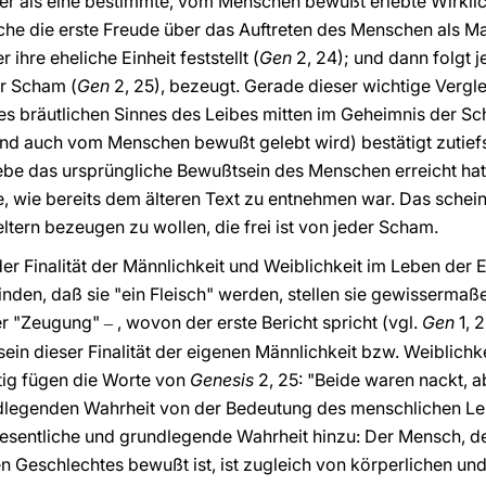
 er als eine bestimmte, vom Menschen bewußt erlebte Wirklic
lche die erste Freude über das Auftreten des Menschen als 
r ihre eheliche Einheit feststellt (
Gen
2, 24); und dann folgt j
er Scham (
Gen
2, 25), bezeugt. Gerade dieser wichtige Vergle
s bräutlichen Sinnes des Leibes mitten im Geheimnis der Sc
und auch vom Menschen bewußt gelebt wird) bestätigt zutief
ebe das ursprüngliche Bewußtsein des Menschen erreicht hat
, wie bereits dem älteren Text zu entnehmen war. Das schei
tern bezeugen zu wollen, die frei ist von jeder Scham.
er Finalität der Männlichkeit und Weiblichkeit im Leben der E
inden, daß sie "ein Fleisch" werden, stellen sie gewissermaß
er "Zeugung"
, wovon der erste Bericht spricht (vgl.
Gen
1, 2
‒
n dieser Finalität der eigenen Männlichkeit bzw. Weiblichkei
itig fügen die Worte von
Genesis
2,
25: "Beide waren nackt, ab
ndlegenden Wahrheit von der Bedeutung des menschlichen Le
wesentliche und grundlegende Wahrheit hinzu: Der Mensch, d
n Geschlechtes bewußt ist, ist zugleich von körperlichen und