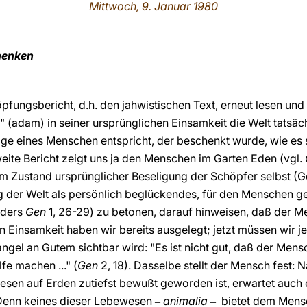
Mittwoch, 9. Januar 1980
henken
pfungsbericht, d.h. den jahwistischen Text, erneut lesen un
" (adam) in seiner ursprünglichen Einsamkeit die Welt tatsäc
 Lage eines Menschen entspricht, der beschenkt wurde, wie es
weite Bericht zeigt uns ja den Menschen im Garten Eden (vgl.
sem Zustand ursprünglicher Beseligung der Schöpfer selbst (
g der Welt als persönlich beglückendes, für den Menschen g
nders
Gen
1, 26-29) zu betonen, darauf hinweisen, daß der Men
 Einsamkeit haben wir bereits ausgelegt; jetzt müssen wir je
ngel an Gutem sichtbar wird: "Es ist nicht gut, daß der Mensc
lfe machen ..."
(
Gen
2,
18). Dasselbe stellt der Mensch fest: 
sen auf Erden zutiefst bewußt geworden ist, erwartet auch er
 Denn keines dieser Lebewesen
animalia
bietet dem Mens
‒
‒