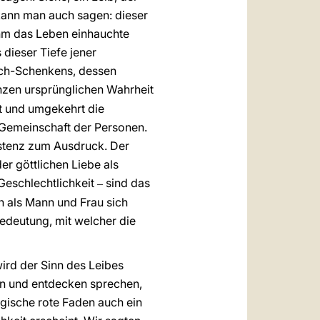
 kann man auch sagen: dieser
ihm das Leben einhauchte
dieser Tiefe jener
ich-Schenkens, dessen
nzen ursprünglichen Wahrheit
eit und umgekehrt die
 Gemeinschaft der Personen.
istenz zum Ausdruck. Der
r göttlichen Liebe als
 Geschlechtlichkeit
sind das
‒
 als Mann und Frau sich
edeutung, mit welcher die
ird der Sinn des Leibes
en und entdecken sprechen,
ogische rote Faden auch ein