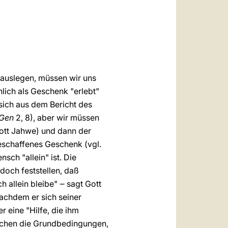
العربيّة
中文
LATINE
d auslegen, müssen wir uns
hlich als Geschenk "erlebt"
 sich aus dem Bericht des
Gen
2,
8), aber wir müssen
Gott Jahwe) und dann der
eschaffenes Geschenk (vgl.
sch "allein" ist. Die
doch feststellen, daß
h allein bleibe" ‒ sagt Gott
Nachdem er sich seiner
 eine "Hilfe, die ihm
chen die Grundbedingungen,