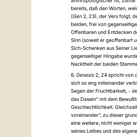
anthropologischer ist, zumal
bereits, daß den Worten, we
(
Gen
2, 23), der Vers folgt, de
beiden, frei von gegenseitig
Offenbaren und Entdecken de
Sinn (soweit er geoffenbart 
Sich-Schenken aus Seiner Li
gegenseitiger Hingabe wurde
Nacktheit der beiden Stammel
6.
Genesis
2, 24 spricht von d
sich so eng miteinander verb
Segen der Fruchtbarkeit,
d
‒
das Dasein" mit dem Bewußtsei
Geschlechtlichkeit. Gleichze
voreinander", zu dieser gru
eine weitere, nicht weniger 
seines Leibes und des eigene