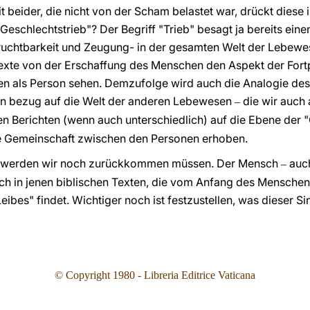
t beider, die nicht von der Scham belastet war, drückt diese
"Geschlechtstrieb"? Der Begriff "Trieb" besagt ja bereits ei
 Fruchtbarkeit und Zeugung- in der gesamten Welt der Lebewe
exte
von der Erschaffung des Menschen den Aspekt der Fo
en als Person sehen. Demzufolge wird auch die Analogie de
 in bezug auf die Welt der anderen Lebewesen
die wir auch 
‒
en Berichten (wenn auch unterschiedlich) auf die Ebene der "
e Gemeinschaft zwischen den Personen erhoben.
m werden wir noch zurückkommen müssen. Der Mensch
auc
‒
ich in jenen biblischen Texten, die vom Anfang des Mensche
eibes" findet. Wichtiger noch ist festzustellen, was dieser Si
© Copyright 1980 - Libreria Editrice Vaticana