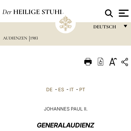
Der
HEILIGE STUHL
DEUTSCH
AUDIENZEN
1983
FRANÇAIS
ENGLISH
ITALIANO
PORTUGUÊS
ESPAÑOL
DE
-
ES
-
IT
-
PT
DEUTSCH
POLSKI
JOHANNES PAUL II.
العربيّة
GENERALAUDIENZ
中文