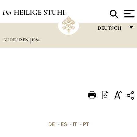
Der
HEILIGE STUHL
DEUTSCH
AUDIENZEN
1984
FRANÇAIS
ENGLISH
ITALIANO
PORTUGUÊS
ESPAÑOL
DEUTSCH
POLSKI
العربيّة
DE
-
ES
-
IT
-
PT
中文