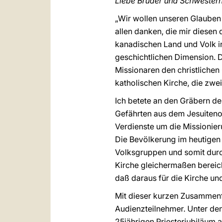
Liebe Brüder und Schwestern
„Wir wollen unseren Glauben 
allen danken, die mir diesen
kanadischen Land und Volk in 
geschichtlichen Dimension. 
Missionaren den christliche
katholischen Kirche, die zwe
Ich betete an den Gräbern de
Gefährten aus dem Jesuiteno
Verdienste um die Missionier
Die Bevölkerung im heutigen
Volksgruppen und somit durch 
Kirche gleichermaßen bereic
daß daraus für die Kirche un
Mit dieser kurzen Zusammenf
Audienzteilnehmer. Unter de
25jährigen Priesterjubiläum 