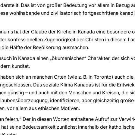
 darstellt. Das ist von großer Bedeutung vor allem in Bezug 
diese wohlhabende und zivilisatorisch fortgeschrittene kanad
ikanums hat der Glaube der Kirche in Kanada eine besondere
r konfessionellen Zugehörigkeit der Christen in diesem Lan
r die Hälfte der Bevölkerung ausmachen.
esuch in Kanada einen „ökumenischen“ Charakter, der sich 
dern kundtat.
ben sich an manchen Orten (wie z. B. in Toronto) auch die
 angeschlossen. Das soziale Klima Kanadas ist für die Entwic
onen günstig – und auch mit den Menschen und Kreisen, die sic
laubensüberzeugung, identifizieren, aber gleichzeitig große
n, vor allem aus ethischen Motiven.
en feiern.“ Der in diesen Worten enthaltene Aufruf zur Verwi
hat seine Bedeutsamkeit zunächst innerhalb der katholische
 Kirche.