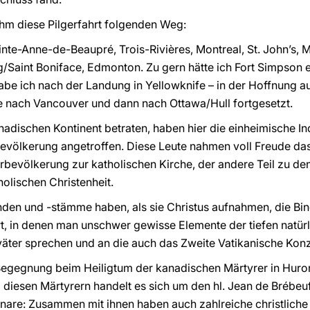
hm diese Pilgerfahrt folgenden Weg:
nte-Anne-de-Beaupré, Trois-Rivières, Montreal, St. John’s, M
g/Saint Boniface, Edmonton. Zu gern hätte ich Fort Simpson 
habe ich nach der Landung in Yellowknife – in der Hoffnung a
ise nach Vancouver und dann nach Ottawa/Hull fortgesetzt.
anadischen Kontinent betraten, haben hier die einheimische I
 Bevölkerung angetroffen. Diese Leute nahmen voll Freude das
 Urbevölkerung zur katholischen Kirche, der andere Teil zu d
olischen Christenheit.
nden und -stämme haben, als sie Christus aufnahmen, die Bi
t, in denen man unschwer gewisse Elemente der tiefen natür
äter sprechen und an die auch das Zweite Vatikanische Konzi
Begegnung beim Heiligtum der kanadischen Märtyrer in Huron
diesen Märtyrern handelt es sich um den hl. Jean de Brébeu
ionare: Zusammen mit ihnen haben auch zahlreiche christlic