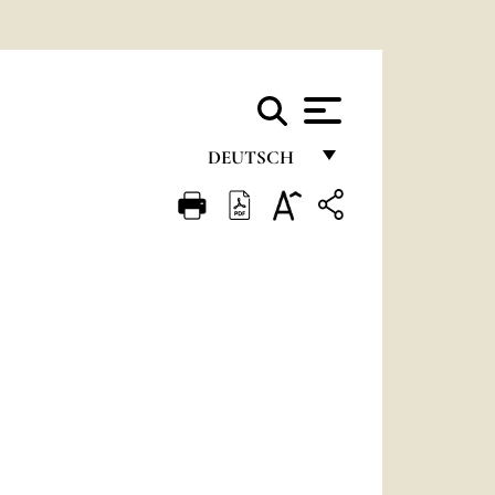
DEUTSCH
FRANÇAIS
ENGLISH
ITALIANO
PORTUGUÊS
ESPAÑOL
DEUTSCH
POLSKI