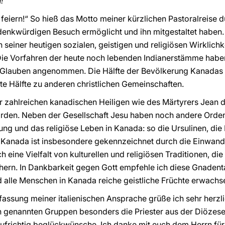
!
feiern!“ So hieß das Motto meiner kürzlichen Pastoralreise 
 denkwürdigen Besuch ermöglicht und ihn mitgestaltet haben
seiner heutigen sozialen, geistigen und religiösen Wirklichke
Die Vorfahren der heute noch lebenden Indianerstämme habe
n Glauben angenommen. Die Hälfte der Bevölkerung Kanadas 
ite Hälfte zu anderen christlichen Gemeinschaften.
r zahlreichen kanadischen Heiligen wie des Märtyrers Jean 
rden. Neben der Gesellschaft Jesu haben noch andere Orde
ung und das religiöse Leben in Kanada: so die Ursulinen, di
 Kanada ist insbesondere gekennzeichnet durch die Einwand
eine Vielfalt von kulturellen und religiösen Traditionen, die
hern. In Dankbarkeit gegen Gott empfehle ich diese Gnaden
d alle Menschen in Kanada reiche geistliche Früchte erwachs
assung meiner italienischen Ansprache grüße ich sehr herzli
n genannten Gruppen besonders die Priester aus der Diözese
aufrichtig beglückwünsche. Ich danke mit euch dem Herrn fü