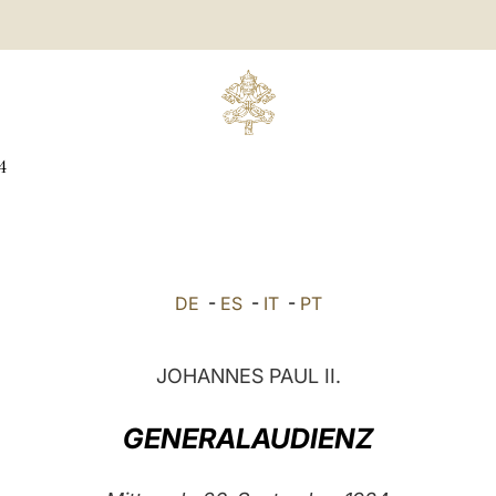
4
DE
-
ES
-
IT
-
PT
JOHANNES PAUL II.
GENERALAUDIENZ