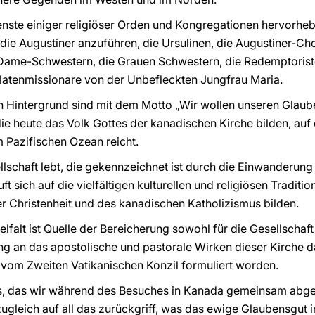
enste einiger religiöser Orden und Kongregationen hervorhe
. die Augustiner anzuführen, die Ursulinen, die Augustiner-Ch
Dame-Schwestern, die Grauen Schwestern, die Redemptorist
blatenmissionare von der Unbefleckten Jungfrau Maria.
n Hintergrund sind mit dem Motto „Wir wollen unseren Glauben
 heute das Volk Gottes der kanadischen Kirche bilden, auf
 Pazifischen Ozean reicht.
sellschaft lebt, die gekennzeichnet ist durch die Einwanderu
t sich auf die vielfältigen kulturellen und religiösen Traditi
r Christenheit und des kanadischen Katholizismus bilden.
falt ist Quelle der Bereicherung sowohl für die Gesellschaft w
g an das apostolische und pastorale Wirken dieser Kirche da
 vom Zweiten Vatikanischen Konzil formuliert worden.
, das wir während des Besuches in Kanada gemeinsam abgele
ugleich auf all das zurückgriff, was das ewige Glaubensgut in