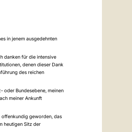
العربيّة
中文
LATINE
ches in jenem ausgedehnten
 danken für die intensive
titutionen, denen dieser Dank
chführung des reichen
inz- oder Bundesebene, meinen
ach meiner Ankunft
m offenkundig geworden, das
m heutigen Sitz der