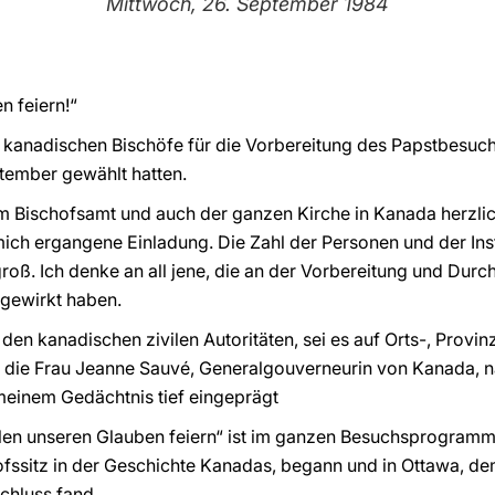
Mittwoch, 26. September 1984
n feiern!“
ie kanadischen Bischöfe für die Vorbereitung des Papstbesu
tember gewählt hatten.
 Bischofsamt und auch der ganzen Kirche in Kanada herzlich
mich ergangene Einladung. Die Zahl der Personen und der Ins
 groß. Ich denke an all jene, die an der Vorbereitung und Dur
gewirkt haben.
 den kanadischen zivilen Autoritäten, sei es auf Orts-, Prov
 die Frau Jeanne Sauvé, Generalgouverneurin von Kanada, n
meinem Gedächtnis tief eingeprägt
llen unseren Glauben feiern“ ist im ganzen Besuchsprogram
fssitz in der Geschichte Kanadas, begann und in Ottawa, de
chluss fand.