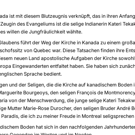
ada ist mit diesem Blutzeugnis verknüpft, das in ihren Anfan
Zeugin des Evangeliums ist die selige Indianerin Kateri Teka
s willen die Jungfräulichkeit wählte.
Glaubens führt der Weg der Kirche in Kanada zu einem großa
ischofssitz von Quebec war. Diese Tatsachen finden ihre En
n diesem neuen Land apostolische Aufgaben der Kirche sowoh
Europa Eingewanderten entfaltet haben. Sie haben sich zunäch
englischen Sprache bedient.
gen und der Seligen, die die Kirche auf kanadischem Boden 
. Marguerite Bourgeoys, den seligen François de Montmorency
aria von der Menschwerdung, die junge selige Kateri Tekakwit
elige Mutter Marie-Rose Durocher, den seligen Bruder André B
 Paradis, die ich zu meiner Freude in Montreal seligsprechen
dischem Boden hat sich in den nachfolgenden Jahrhunderten
enere Gegenden im Westen und im Norden.