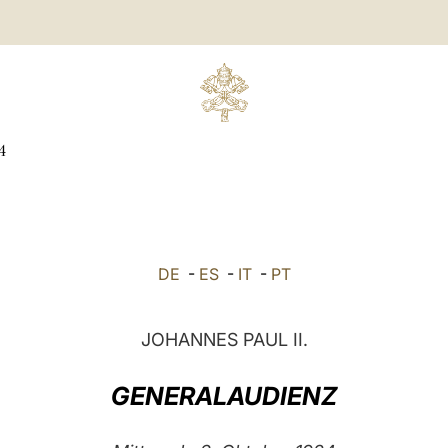
4
DE
-
ES
-
IT
-
PT
JOHANNES PAUL II.
GENERALAUDIENZ