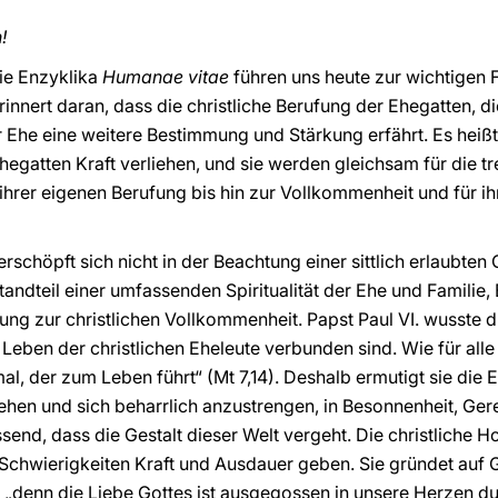
!
ie Enzyklika
Humanae vitae
führen uns heute zur wichtigen F
rinnert daran, dass die christliche Berufung der Ehegatten, 
 Ehe eine weitere Bestimmung und Stärkung erfährt. Es heißt 
gatten Kraft verliehen, und sie werden gleichsam für die tre
ihrer eigenen Berufung bis hin zur Vollkommenheit und für ihr
erschöpft sich nicht in der Beachtung einer sittlich erlaubte
standteil einer umfassenden Spiritualität der Ehe und Familie,
ung zur christlichen Vollkommenheit. Papst Paul VI. wusste
Leben der christlichen Eheleute verbunden sind. Wie für alle C
, der zum Leben führt“ (Mt 7,14). Deshalb ermutigt sie die E
hen und sich beharrlich anzustrengen, in Besonnenheit, Ger
ssend, dass die Gestalt dieser Welt vergeht. Die christliche
 Schwierigkeiten Kraft und Ausdauer geben. Sie gründet auf
, „denn die Liebe Gottes ist ausgegossen in unsere Herzen du