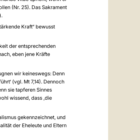
ollen (Nr. 25). Das Sakrament
).
stärkende Kraft“ bewusst
gkeit der entsprechenden
nach, eben jene Kräfte
leugnen wir keineswegs: Denn
ührt‘ (vgl. Mt 7,14). Dennoch
enn sie tapferen Sinnes
 wohl wissend, dass ,die
Realismus gekennzeichnet, und
alität der Eheleute und Eltern