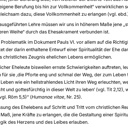
 eigene Berufung bis hin zur Vollkommenheit“ verwirklichen s
 gleichsam dazu, diese Vollkommenheit zu erlangen (vgl. ebd.
a ausgeführten Lehre müssen wir uns in höherem Maße jene „
eren Weihe“ durch das Ehesakrament verbunden ist.
 Problematik im Dokument Pauls VI. vor allem auf die Richti
t der darin enthaltene Entwurf einer Spiritualität der Ehe da
s christliches Zeugnis ehelichen Lebens ermöglichen.
licher Eheleute bisweilen ernste Schwierigkeiten auftreten, 
h für sie ,die Pforte eng und schmal der Weg, der zum Leben f
 Leben wie ein hellstrahlendes Licht ihren Weg erleuchten, w
t und gottesfürchtig in dieser Welt zu leben‘ (vgl. Tit 2,12),
vgl. Röm 5,5)“ (
Humanae vitae
, Nr. 25).
assung des Ehelebens auf Schritt und Tritt vom christlichen 
 Maß, jene Kräfte zu erlangen, die die Gestaltung einer Spiritu
ogik des Herzens und des Leibes erlauben.