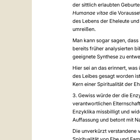
der sittlich erlaubten Geburt
Humanae vitae
die Vorausset
des Lebens der Eheleute und 
umreißen.
Man kann sogar sagen, dass di
bereits früher analysierten 
geeignete Synthese zu entwe
Hier sei an das erinnert, wa
des Leibes gesagt worden ist
Kern einer Spiritualität der E
3. Gewiss würde der die Enz
verantwortlichen Elternschaf
Enzyklika missbilligt und wi
Auffassung und betont mit N
Die unverkürzt verstandene ve
Spiritualität von Ehe und Fam