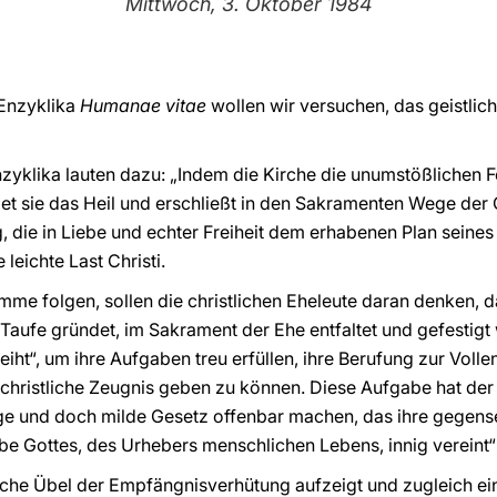
Mittwoch, 3. Oktober 1984
 Enzyklika
Humanae vitae
wollen wir versuchen, das geistlic
zyklika lauten dazu: „Indem die Kirche die unumstößlichen 
et sie das Heil und erschließt in den Sakramenten Wege der
die in Liebe und echter Freiheit dem erhabenen Plan seines
 leichte Last Christi.
imme folgen, sollen die christlichen Eheleute daran denken, 
r Taufe gründet, im Sakrament der Ehe entfaltet und gefestig
iht“, um ihre Aufgaben treu erfüllen, ihre Berufung zur Voll
christliche Zeugnis geben zu können. Diese Aufgabe hat der 
ge und doch milde Gesetz offenbar machen, das ihre gegense
e Gottes, des Urhebers menschlichen Lebens, innig vereint“
tliche Übel der Empfängnisverhütung aufzeigt und zugleich ein