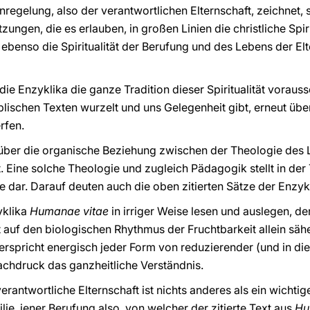
enregelung, also der verantwortlichen Elternschaft, zeichnet, 
zungen, die es erlauben, in großen Linien die christliche Spir
ebenso die Spiritualität der Berufung und des Lebens der Elt
e Enzyklika die ganze Tradition dieser Spiritualität vorausse
biblischen Texten wurzelt und uns Gelegenheit gibt, erneut ü
rfen.
s über die organische Beziehung zwischen der Theologie des
. Eine solche Theologie und zugleich Pädagogik stellt in der 
he dar. Darauf deuten auch die oben zitierten Sätze der Enzykl
yklika
Humanae vitae
in irriger Weise lesen und auslegen, de
t auf den biologischen Rhythmus der Fruchtbarkeit allein säh
derspricht energisch jeder Form von reduzierender (und in die
achdruck das ganzheitliche Verständnis.
rantwortliche Elternschaft ist nichts anderes als ein wichtig
ilie, jener Berufung also, von welcher der zitierte Text aus
Hu