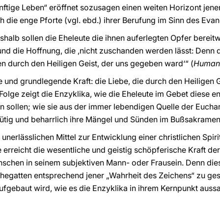
tige Leben“ eröffnet sozusagen einen weiten Horizont jener 
ie enge Pforte (vgl. ebd.) ihrer Berufung im Sinn des Evan
eshalb sollen die Eheleute die ihnen auferlegten Opfer bereitw
nd die Hoffnung, die ,nicht zuschanden werden lässt: Denn di
n durch den Heiligen Geist, der uns gegeben ward‘“ (
Humana
he und grundlegende Kraft: die Liebe, die durch den Heiligen 
Folge zeigt die Enzyklika, wie die Eheleute im Gebet diese e
en sollen; wie sie aus der immer lebendigen Quelle der Eucha
mütig und beharrlich ihre Mängel und Sünden im Bußsakramen
unerlässlichen Mittel zur Entwicklung einer christlichen Spiri
fe erreicht die wesentliche und geistig schöpferische Kraft d
nschen in seinem subjektiven Mann- oder Frausein. Denn dies
gatten entsprechend jener „Wahrheit des Zeichens“ zu gesta
fgebaut wird, wie es die Enzyklika in ihrem Kernpunkt aussa