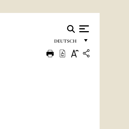
DEUTSCH
FRANÇAIS
ENGLISH
ITALIANO
PORTUGUÊS
ESPAÑOL
DEUTSCH
POLSKI