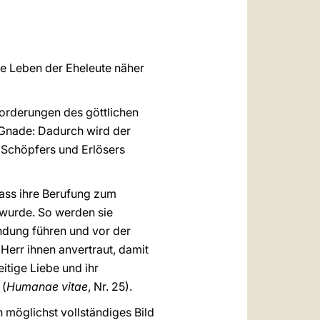
العربيّة
中文
LATINE
he Leben der Eheleute näher
Forderungen des göttlichen
 Gnade: Dadurch wird der
 Schöpfers und Erlösers
dass ihre Berufung zum
t wurde. So werden sie
endung führen und vor der
Herr ihnen anvertraut, damit
itige Liebe und ihr
 (
Humanae vitae
, Nr. 25).
 möglichst vollständiges Bild