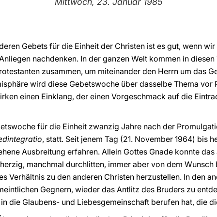
Mittwoch, 23. Januar 1985
eren Gebets für die Einheit der Christen ist es gut, wenn wi
Anliegen nachdenken. In der ganzen Welt kommen in diesen 
rotestanten zusammen, um miteinander den Herrn um das Ges
emisphäre wird diese Gebetswoche über dasselbe Thema vor P
rken einen Einklang, der einen Vorgeschmack auf die Eintra
betswoche für die Einheit zwanzig Jahre nach der Promulgat
redintegratio
, statt. Seit jenem Tag (21. November 1964) bis 
ene Ausbreitung erfahren. Allein Gottes Gnade konnte das a
herzig, manchmal durchlitten, immer aber von dem Wunsch b
es Verhältnis zu den anderen Christen herzustellen. In den a
intlichen Gegnern, wieder das Antlitz des Bruders zu entde
in die Glaubens- und Liebesgemeinschaft berufen hat, die die