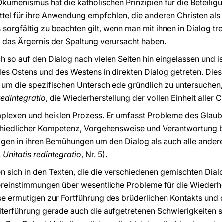
kumenismus hat die katholischen Prinzipien für die Beteili
tel für ihre Anwendung empfohlen, die anderen Christen als 
 sorgfältig zu beachten gilt, wenn man mit ihnen in Dialog tre
 das Ärgernis der Spaltung verursacht haben.
ch so auf den Dialog nach vielen Seiten hin eingelassen und is
es Ostens und des Westens in direkten Dialog getreten. Dies
um die spezifischen Unterschiede gründlich zu untersuchen, 
redintegratio
, die Wiederherstellung der vollen Einheit aller C
plexen und heiklen Prozess. Er umfasst Probleme des Glauben
schiedlicher Kompetenz, Vorgehensweise und Verantwortung bet
ogen in ihren Bemühungen um den Dialog als auch alle ander
.
Unitatis redintegratio
, Nr. 5).
en sich in den Texten, die die verschiedenen gemischten Di
ereinstimmungen über wesentliche Probleme für die Wiederher
se ermutigen zur Fortführung des brüderlichen Kontakts und 
terführung gerade auch die aufgetretenen Schwierigkeiten s