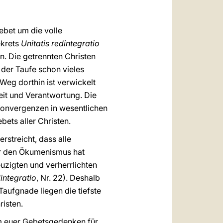
ebet um die volle
ekrets
Unitatis redintegratio
. Die getrennten Christen
 der Taufe schon vieles
Weg dorthin ist verwickelt
eit und Verantwortung. Die
Konvergenzen in wesentlichen
bets aller Christen.
streicht, dass alle
ber den Ökumenismus hat
uzigten und verherrlichten
dintegratio
, Nr. 22). Deshalb
aufgnade liegen die tiefste
risten.
 um euer Gebetsgedenken für