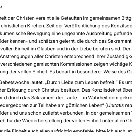
!
eit der Christen vereint alle Getauften im gemeinsamen Bittg
christlichen Kirchen. Seit der Veröffentlichung des Konzilsd
ökumenische Bewegung eine ungeahnte Ausbreitung gefunden
üder kennen- und schätzen gelernt, die durch das Sakrament
ollen Einheit im Glauben und in der Liebe berufen sind. Der 
e Anstrengungen aller Christen entsprechend ihrer Zuständigk
r verschiedenen gemischten Kommissionen zeigen wichtige 
ung der vollen Einheit. Es bedarf in besonderer Weise des Ge
ebetswoche lautet: „Durch Liebe zum Leben befreit.“ Es unter
 der Erlösung durch Christus besitzen. Das Konzilsdekret ü
wird durch das Sakrament der Taufe … in Wahrheit dem gekre
iedergeboren zur Teilhabe am göttlichen Leben“ (
Unitatis re
rüder und uns schon zutiefst verbunden. In der gemeinsamen T
eb für die Wiederherstellung der vollen Einheit unter allen Ch
r die Einheit euch allen aufrichtig empfehle, bitte ich auch