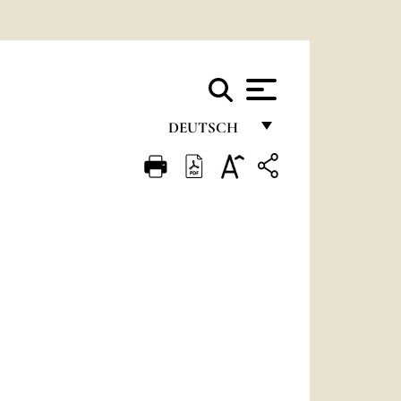
DEUTSCH
FRANÇAIS
ENGLISH
ITALIANO
PORTUGUÊS
ESPAÑOL
DEUTSCH
POLSKI