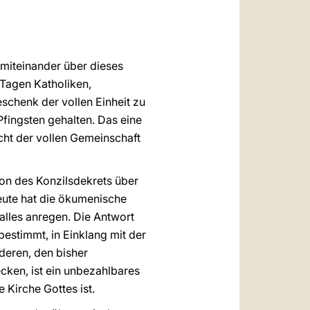
العربيّة
中文
LATINE
r miteinander über dieses
Tagen Katholiken,
chenk der vollen Einheit zu
fingsten gehalten. Das eine
cht der vollen Gemeinschaft
ion des Konzilsdekrets über
heute hat die ökumenische
lles anregen. Die Antwort
estimmt, in Einklang mit der
nderen, den bisher
cken, ist ein unbezahlbares
 Kirche Gottes ist.