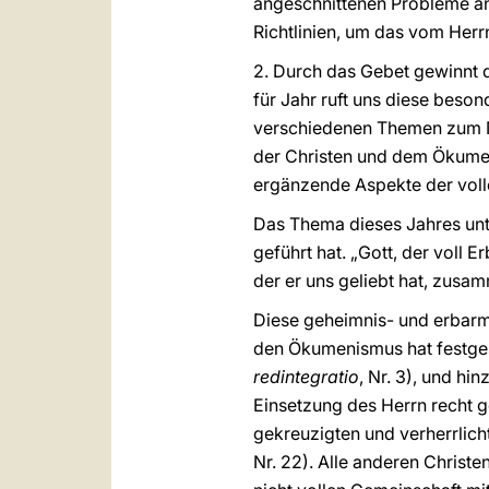
angeschnittenen Probleme a
Richtlinien, um das vom Herrn 
2. Durch das Gebet gewinnt 
für Jahr ruft uns diese bes
verschiedenen Themen zum Na
der Christen und dem Ökumen
ergänzende Aspekte der vollen
Das Thema dieses Jahres unte
geführt hat. „Gott, der voll E
der er uns geliebt hat, zusa
Diese geheimnis- und erbarmu
den Ökumenismus hat festgeste
redintegratio
, Nr. 3), und h
Einsetzung des Herrn recht 
gekreuzigten und verherrlich
Nr. 22). Alle anderen Christ