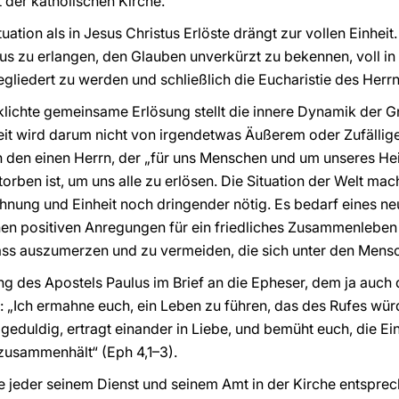
 der katholischen Kirche.
tion als in Jesus Christus Erlöste drängt zur vollen Einheit.
tus zu erlangen, den Glauben unverkürzt zu bekennen, voll in d
gegliedert zu werden und schließlich die Eucharistie des Her
klichte gemeinsame Erlösung stellt die innere Dynamik der Gn
eit wird darum nicht von irgendetwas Äußerem oder Zufällig
 den einen Herrn, der „für uns Menschen und um unseres Hei
ben ist, um uns alle zu erlösen. Die Situation der Welt mac
öhnung und Einheit noch dringender nötig. Es bedarf eines ne
nen positiven Anregungen für ein friedliches Zusammenleben
s auszumerzen und zu vermeiden, die sich unter den Mensc
ng des Apostels Paulus im Brief an die Epheser, dem ja auch
Ich ermahne euch, ein Leben zu führen, das des Rufes würdi
 geduldig, ertragt einander in Liebe, und bemüht euch, die E
zusammenhält“ (Eph 4,1–3).
ge jeder seinem Dienst und seinem Amt in der Kirche entspr