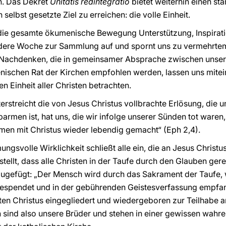
n. Das Dekret
Unitatis redintegratio
bietet weiterhin einen st
selbst gesetzte Ziel zu erreichen: die volle Einheit.
die gesamte ökumenische Bewegung Unterstützung, Inspirat
ondere Woche zur Sammlung auf und spornt uns zu vermehrte
chdenken, die in gemeinsamer Absprache zwischen unserem 
ischen Rat der Kirchen empfohlen werden, lassen uns mitei
 Einheit aller Christen betrachten.
rstreicht die von Jesus Christus vollbrachte Erlösung, die 
rbarmen ist, hat uns, die wir infolge unserer Sünden tot waren,
mmen mit Christus wieder lebendig gemacht“ (Eph 2,4).
ngsvolle Wirklichkeit schließt alle ein, die an Jesus Christ
llt, dass alle Christen in der Taufe durch den Glauben gerec
inzugefügt: „Der Mensch wird durch das Sakrament der Taufe
gespendet und in der gebührenden Geistesverfassung empfan
ten Christus eingegliedert und wiedergeboren zur Teilhabe a
en sind also unsere Brüder und stehen in einer gewissen wahr