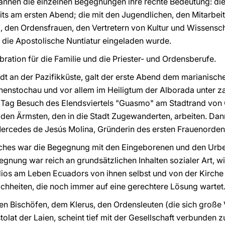
nnen die einzelnen Begegnungen ihre rechte Bedeutung: di
eits am ersten Abend; die mit den Jugendlichen, den Mitarbe
, den Ordensfrauen, den Vertretern von Kultur und Wissensch
 die Apostolische Nuntiatur eingeladen wurde.
bration für die Familie und die Priester- und Ordensberufe.
adt an der Pazifikküste, galt der erste Abend dem marianisc
enstochau und vor allem im Heiligtum der Alborada unter za
Tag Besuch des Elendsviertels "Guasmo" am Stadtrand von G
en Ärmsten, den in die Stadt Zugewanderten, arbeiten. Dann 
ercedes de Jesús Molina, Gründerin des ersten Frauenorden
uches war die Begegnung mit den Eingeborenen und den Urb
gegnung war reich an grundsätzlichen Inhalten sozialer Art, 
ndios am Leben Ecuadors von ihnen selbst und von der Kirc
ichheiten, die noch immer auf eine gerechtere Lösung wartet
hren Bischöfen, dem Klerus, den Ordensleuten (die sich groß
t der Laien, scheint tief mit der Gesellschaft verbunden z