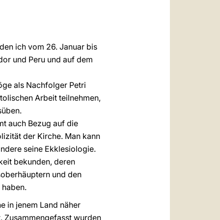
العربيّة
中文
LATINE
 den ich vom 26. Januar bis
uador und Peru und auf dem
ge als Nachfolger Petri
tolischen Arbeit teilnehmen,
süben.
mmt auch Bezug auf die
lizität der Kirche. Man kann
ondere seine Ekklesiologie.
keit bekunden, deren
tsoberhäuptern und den
 haben.
he in jenem Land näher
hat. Zusammengefasst wurden