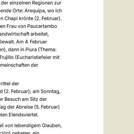
 der einzelnen Regionen zur
ende Orte: Arequipa, wo ich
 Chapi krönte (2. Februar).
eben Frau von Paucartambo
ndwirtschaft arbeitet,
Gewalt. Am 4. Februar
n), dann in Piura (Thema:
ujillo (Eucharistiefeier mit
emeinschaften der
ittel der
d (2. Februar); am Sonntag,
er Besuch am Sitz der
g der Abreise (5. Februar)
len Elendsviertel.
all von lebendigem Glauben,
ción) gebeten, ein