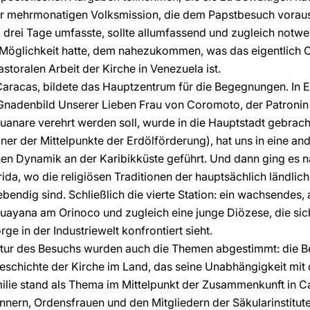
ner mehrmonatigen Volksmission, die dem Papstbesuch vora
 drei Tage umfasste, sollte allumfassend und zugleich notwen
 Möglichkeit hatte, dem nahezukommen, was das eigentlich C
storalen Arbeit der Kirche in Venezuela ist.
aracas, bildete das Hauptzentrum für die Begegnungen. In E
Gnadenbild Unserer Lieben Frau von Coromoto, der Patronin 
Guanare verehrt werden soll, wurde in die Hauptstadt gebrach
ner der Mittelpunkte der Erdölförderung), hat uns in eine an
hen Dynamik an der Karibikküste geführt. Und dann ging es n
ida, wo die religiösen Traditionen der hauptsächlich ländlic
bendig sind. Schließlich die vierte Station: ein wachsendes
Guayana am Orinoco und zugleich eine junge Diözese, die si
ge in der Industriewelt konfrontiert sieht.
ktur des Besuchs wurden auch die Themen abgestimmt: die 
eschichte der Kirche im Land, das seine Unabhängigkeit mit 
milie stand als Thema im Mittelpunkt der Zusammenkunft in 
nern, Ordensfrauen und den Mitgliedern der Säkularinstitut