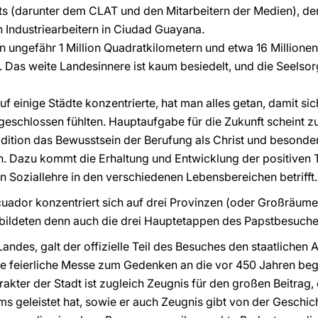
ts (darunter dem CLAT und den Mitarbeitern der Medien), de
n Industriearbeitern in Ciudad Guayana.
n ungefähr 1 Million Quadratkilometern und etwa 16 Millione
. Das weite Landesinnere ist kaum besiedelt, und die Seelso
f einige Städte konzentrierte, hat man alles getan, damit si
eschlossen fühlten. Hauptaufgabe für die Zukunft scheint z
adition das Bewusstsein der Berufung als Christ und besonder
. Dazu kommt die Erhaltung und Entwicklung der positiven T
en Soziallehre in den verschiedenen Lebensbereichen betrifft.
cuador konzentriert sich auf drei Provinzen (oder Großräume
 bildeten denn auch die drei Hauptetappen des Papstbesuche
Landes, galt der offizielle Teil des Besuches den staatlichen 
ine feierliche Messe zum Gedenken an die vor 450 Jahren be
akter der Stadt ist zugleich Zeugnis für den großen Beitrag,
 geleistet hat, sowie er auch Zeugnis gibt von der Geschich