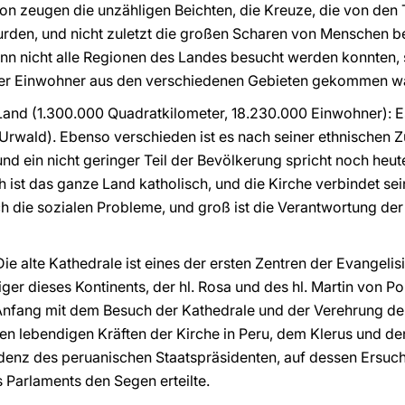
on zeugen die unzähligen Beichten, die Kreuze, die von den 
en, und nicht zuletzt die großen Scharen von Menschen bei 
n nicht alle Regionen des Landes besucht werden konnten,
 der Einwohner aus den verschiedenen Gebieten gekommen wa
 Land (1.300.000 Quadratkilometer, 18.230.000 Einwohner): E
Urwald). Ebenso verschieden ist es nach seiner ethnischen
 und ein nicht geringer Teil der Bevölkerung spricht noch he
 ist das ganze Land katholisch, und die Kirche verbindet s
h die sozialen Probleme, und groß ist die Verantwortung der 
e alte Kathedrale ist eines der ersten Zentren der Evangelis
liger dieses Kontinents, der hl. Rosa und des hl. Martin von
nfang mit dem Besuch der Kathedrale und der Verehrung der
en lebendigen Kräften der Kirche in Peru, dem Klerus und d
idenz des peruanischen Staatspräsidenten, auf dessen Ersuche
 Parlaments den Segen erteilte.