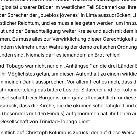
giosität unserer Brüder im westlichen Teil Südamerikas. Ihr
 der Sprecher der „pueblos jóvenes“ in Lima auszudrücken: 
geistlicher Reichtum, und es muss alles getan werden, um ihn zu
mut und der Benachteiligung weiter Kreise und auch mit dem
mmen. Es muss alles zur Verwirklichung dieser Gerechtigkei
sondern vielmehr unter Wahrung der demokratischen Ordnung,
unden sind. Niemals darf es jemandem an Brot fehlen!
ad-Tobago war nicht nur ein „Anhängsel“ an die drei Länder B
ihr Möglichstes getan, um diesen Aufenthalt zu einem wirkl
en meinen Dank aussprechen. Vor allem freut es mich, dass di
jahrhundertelang das bittere Los der Sklaverei und der kolon
ellschaft freier Bürger ist und ganz offensichtlich für diese 
sdruck, dass die Kirche, die die ökumenische Tätigkeit und
n (besonders mit den Hindus) aufgenommen hat, ihr Leben au
esellschaft von Trinidad-Tobago dient.
ntlich auf Christoph Kolumbus zurück, der auf diese Weise di