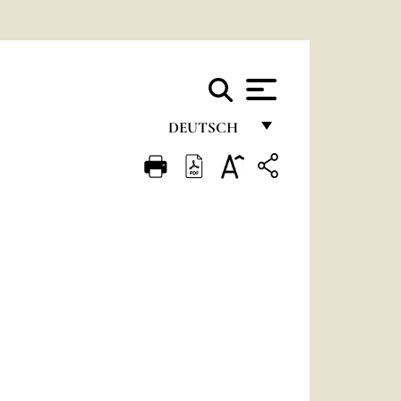
DEUTSCH
FRANÇAIS
ENGLISH
ITALIANO
PORTUGUÊS
ESPAÑOL
DEUTSCH
POLSKI