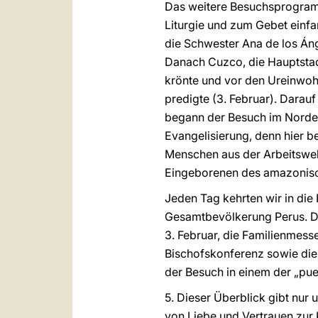
Das weitere Besuchsprogramm
Liturgie und zum Gebet einfa
die Schwester Ana de los Áng
Danach Cuzco, die Hauptstad
krönte und vor den Ureinwohn
predigte (3. Februar). Dara
begann der Besuch im Norden
Evangelisierung, denn hier beg
Menschen aus der Arbeitswelt
Eingeborenen des amazonis
Jeden Tag kehrten wir in die 
Gesamtbevölkerung Perus. Do
3. Februar, die Familienmess
Bischofskonferenz sowie die
der Besuch in einem der „pue
5. Dieser Überblick gibt nur
von Liebe und Vertrauen zur 