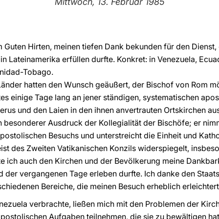
Mittwoch, 13. Februar 1985
m Guten Hirten, meinen tiefen Dank bekunden für den Dienst,
 in Lateinamerika erfüllen durfte. Konkret: in Venezuela, Ec
rinidad-Tobago.
Länder hatten den Wunsch geäußert, der Bischof von Rom mö
tes einige Tage lang an jener ständigen, systematischen apos
rus und den Laien in den ihnen anvertrauten Ortskirchen au
in besonderer Ausdruck der Kollegialität der Bischöfe; er ni
postolischen Besuchs und unterstreicht die Einheit und Katho
eist des Zweiten Vatikanischen Konzils widerspiegelt, insbes
te ich auch den Kirchen und der Bevölkerung meine Dankbar
d der vergangenen Tage erleben durfte. Ich danke den Staa
chiedenen Bereiche, die meinen Besuch erheblich erleichtert
 Venezuela verbrachte, ließen mich mit den Problemen der Kirc
apostolischen Aufgaben teilnehmen, die sie zu bewältigen 