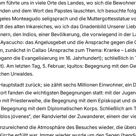
 führte uns in viele Orte des Landes, wo sich die Bewohner
nden und dem Wort des Papstes lauschten. Ich besuchte folg
eles Monteagudo seligsprach und die Muttergottesstatue von
t des alten Inkareiches, wo ich das Gnadenbild Unserer Li
ern, den Indios, einer Bevölkerung, die vorwiegend in der La
uf Ayacucho: das Angelusgebet und die Ansprache gegen die 
, zunächst in Callao (Ansprache zum Thema: Kranke – Leide
ann die Evangelisierung im 16. Jahrhundert); schließlich in Tr
). Am letzten Tag, 5. Februar, Iquitos: Begegnung mit den G
chen Urwaldes.
Hauptstadt zurück; sie zählt sechs Millionen Einwohner, ein Dr
rt fanden die wichtigsten Begegnungen statt: mit der Jugen
e mit Priesterweihe, die Begegnung mit dem Episkopat und d
 Begegnung mit dem Diplomatischen Korps. Schließlich am Ta
blos jóvenes“, der Randviertel der Zuwanderer, einem der vie
 unzureichend die Atmosphäre des Besuches wieder, die über
Kirche erfüllt war. Immer wieder wurde um den Segen (bendi