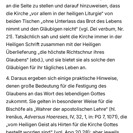
an die Seite zu stellen und darauf hinzuweisen, dass
die Kirche „vor allem in der heiligen Liturgie“ von
beiden Tischen „ohne Unterlass das Brot des Lebens
nimmt und den Gläubigen reicht“ (vgl.
Dei verbum
, Nr.
21). Tatsächlich sah und sieht die Kirche immer in der
Heiligen Schrift zusammen mit der Heiligen
Überlieferung „die höchste Richtschnur ihres
Glaubens“ (ebd.), und sie bietet sie als solche den
Gläubigen für ihr tägliches Leben an.
4. Daraus ergeben sich einige praktische Hinweise,
denen große Bedeutung für die Festigung des
Glaubens an das Wort des lebendigen Gottes
zukommt. Sie gelten in besonderer Weise für die
Bischöfe als „Wahrer der apostolischen Lehre“ (hl.
Irenäus,
Adversus Haereses
, IV, 32, 1, in: PG 7, 1071), die
„vom Heiligen Geist als Hirten für die Kirche Gottes
bestellt worden sind“ (vgl. Apg 20,28); aber jeweils