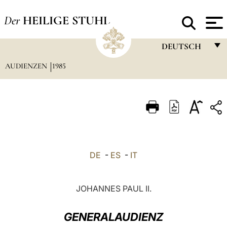
Der
HEILIGE STUHL
DEUTSCH
AUDIENZEN
1985
FRANÇAIS
ENGLISH
ITALIANO
PORTUGUÊS
ESPAÑOL
DE
-
ES
-
IT
DEUTSCH
POLSKI
JOHANNES PAUL II.
العربيّة
GENERALAUDIENZ
中文