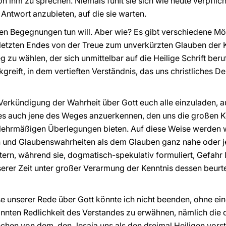
n ihm zu sprechen. Niemals fühlt sie sich wie heute verpflic
 Antwort anzubieten, auf die sie warten.
iesen Begegnungen tun will. Aber wie? Es gibt verschiedene M
t letzten Endes von der Treue zum unverkürzten Glauben der K
zu wählen, der sich unmittelbar auf die Heilige Schrift beruf
reift, in dem vertieften Verständnis, das uns christliches D
 Verkündigung der Wahrheit über Gott euch alle einzuladen, a
es auch jene des Weges anzuerkennen, den uns die großen Ko
 lehrmäßigen Überlegungen bieten. Auf diese Weise werden wi
und Glaubenswahrheiten als dem Glauben ganz nahe oder je
ern, während sie, dogmatisch-spekulativ formuliert, Gefahr 
rer Zeit unter großer Verarmung der Kenntnis dessen beurte
se unserer Rede über Gott könnte ich nicht beenden, ohne e
nnten Redlichkeit des Verstandes zu erwähnen, nämlich die 
hen von dem, den Jesaja uns als den dreimal Heiligen vorstell