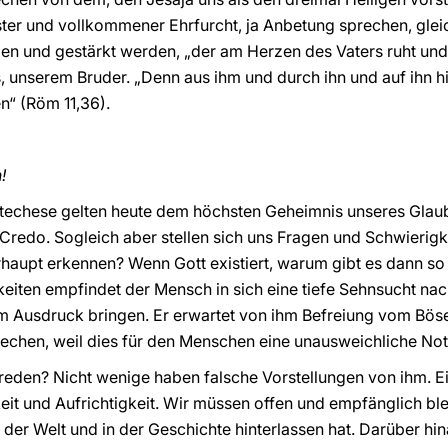
ster und vollkommener Ehrfurcht, ja Anbetung sprechen, gleic
gen und gestärkt werden, „der am Herzen des Vaters ruht und
s, unserem Bruder. „Denn aus ihm und durch ihn und auf ihn h
n“ (Röm 11,36).
!
echese gelten heute dem höchsten Geheimnis unseres Glaube
Credo. Sogleich aber stellen sich uns Fragen und Schwierigke
rhaupt erkennen? Wenn Gott existiert, warum gibt es dann so 
eiten empfindet der Mensch in sich eine tiefe Sehnsucht nach
m Ausdruck bringen. Er erwartet von ihm Befreiung vom Böse
chen, weil dies für den Menschen eine unausweichliche Notw
 reden? Nicht wenige haben falsche Vorstellungen von ihm. 
chkeit und Aufrichtigkeit. Wir müssen offen und empfänglich bl
n der Welt und in der Geschichte hinterlassen hat. Darüber hi