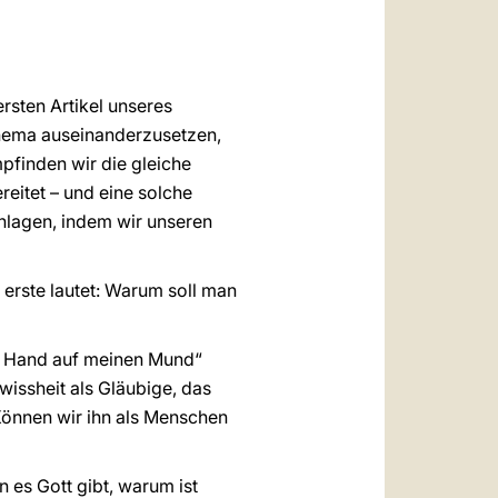
العربيّة
中文
LATINE
sten Artikel unseres
Thema auseinanderzusetzen,
pfinden wir die gleiche
eitet – und eine solche
chlagen, indem wir unseren
 erste lautet: Warum soll man
ine Hand auf meinen Mund“
wissheit als Gläubige, das
 Können wir ihn als Menschen
 es Gott gibt, warum ist