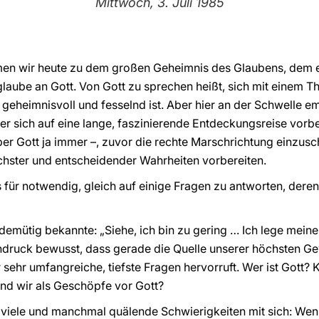
Mittwoch, 3. Juli 1985
men wir heute zu dem großen Geheimnis des Glaubens, dem er
laube an Gott. Von Gott zu sprechen heißt, sich mit einem 
geheimnisvoll und fesselnd ist. Aber hier an der Schwelle em
r sich auf eine lange, faszinierende Entdeckungsreise vorber
ber Gott ja immer –, zuvor die rechte Marschrichtung einzus
chster und entscheidender Wahrheiten vorbereiten.
 für notwendig, gleich auf einige Fragen zu antworten, deren
er demütig bekannte: „Siehe, ich bin zu gering … Ich lege me
chdruck bewusst, dass gerade die Quelle unserer höchsten Ge
sehr umfangreiche, tiefste Fragen hervorruft. Wer ist Gott?
nd wir als Geschöpfe vor Gott?
r viele und manchmal quälende Schwierigkeiten mit sich: Wenn