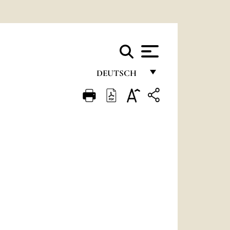
DEUTSCH
FRANÇAIS
ENGLISH
ITALIANO
PORTUGUÊS
ESPAÑOL
DEUTSCH
POLSKI