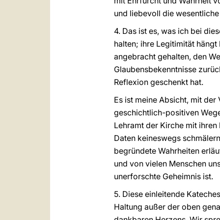
mit Ehrfurcht und Wahrheit vo
und liebevoll die wesentliche
4. Das ist es, was ich bei d
halten; ihre Legitimität häng
angebracht gehalten, den Weg 
Glaubensbekenntnisse zurückg
Reflexion geschenkt hat.
Es ist meine Absicht, mit der
geschichtlich-positiven Weg
Lehramt der Kirche mit ihren
Daten keineswegs schmälern 
begründete Wahrheiten erläut
und von vielen Menschen unse
unerforschte Geheimnis ist.
5. Diese einleitende Kateche
Haltung außer der oben gena
dankbaren Herzens. Wir sprec