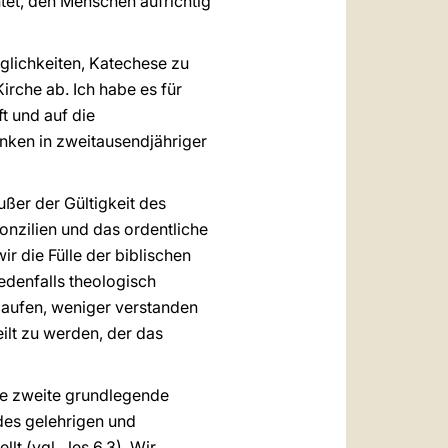
htet, den Menschen aufrichtig
öglichkeiten, Katechese zu
irche ab. Ich habe es für
t und auf die
enken in zweitausendjähriger
ußer der Gültigkeit des
nzilien und das ordentliche
r die Fülle der biblischen
denfalls theologisch
laufen, weniger verstanden
ilt zu werden, der das
ine zweite grundlegende
des gelehrigen und
t (vgl. Jes 6,3). Wir