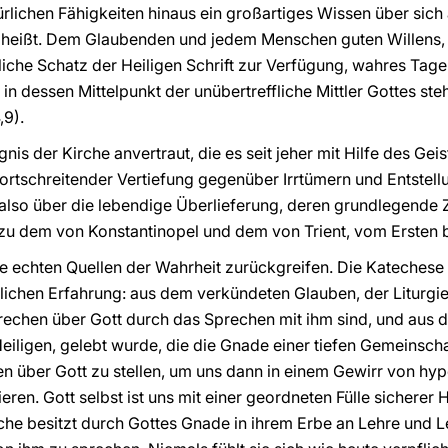
rlichen Fähigkeiten hinaus ein großartiges Wissen über sich 
heißt. Dem Glaubenden und jedem Menschen guten Willens, de
liche Schatz der Heiligen Schrift zur Verfügung, wahres Tag
n dessen Mittelpunkt der unübertreffliche Mittler Gottes ste
,9).
nis der Kirche anvertraut, die es seit jeher mit Hilfe des G
fortschreitender Vertiefung gegenüber Irrtümern und Entstel
also über die lebendige Überlieferung, deren grundlegende 
 zu dem von Konstantinopel und dem von Trient, vom Ersten 
 echten Quellen der Wahrheit zurückgreifen. Die Katechese s
lichen Erfahrung: aus dem verkündeten Glauben, der Liturgie
rechen über Gott durch das Sprechen mit ihm sind, und aus 
iligen, gelebt wurde, die die Gnade einer tiefen Gemeinschaf
en über Gott zu stellen, um uns dann in einem Gewirr von hyp
eren. Gott selbst ist uns mit einer geordneten Fülle sicherer 
e besitzt durch Gottes Gnade in ihrem Erbe an Lehre und L