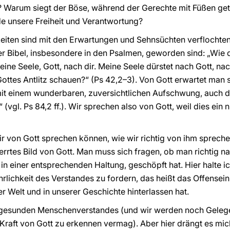
t? Warum siegt der Böse, während der Gerechte mit Füßen get
de unsere Freiheit und Verantwortung?
eiten sind mit den Erwartungen und Sehnsüchten verflochten
 Bibel, insbesondere in den Psalmen, geworden sind: „Wie d
eine Seele, Gott, nach dir. Meine Seele dürstet nach Gott, n
tes Antlitz schauen?“ (Ps 42,2–3). Von Gott erwartet man si
it einem wunderbaren, zuversichtlichen Aufschwung, auch d
vgl. Ps 84,2 ff.). Wir sprechen also von Gott, weil dies ein
 wir von Gott sprechen können, wie wir richtig von ihm sprec
zerrtes Bild von Gott. Man muss sich fragen, ob man richtig n
in einer entsprechenden Haltung, geschöpft hat. Hier halte ich
hrlichkeit des Verstandes zu fordern, das heißt das Offensein
der Welt und in unserer Geschichte hinterlassen hat.
s gesunden Menschenverstandes (und wir werden noch Gelege
raft von Gott zu erkennen vermag). Aber hier drängt es mich