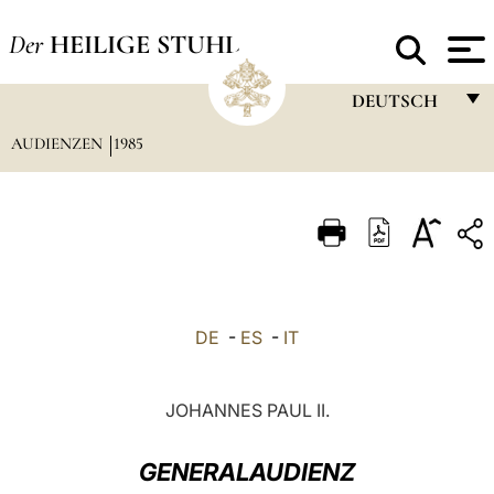
Der
HEILIGE STUHL
DEUTSCH
AUDIENZEN
1985
FRANÇAIS
ENGLISH
ITALIANO
PORTUGUÊS
ESPAÑOL
DE
-
ES
-
IT
DEUTSCH
POLSKI
JOHANNES PAUL II.
العربيّة
GENERALAUDIENZ
中文