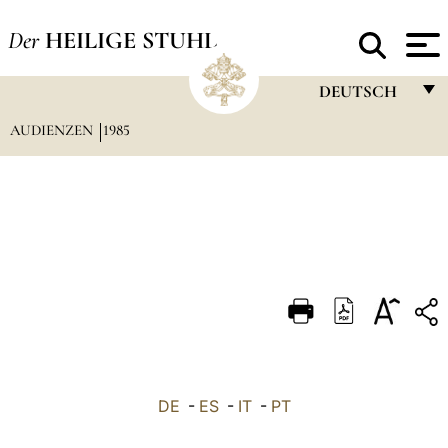
Der
HEILIGE STUHL
DEUTSCH
AUDIENZEN
1985
FRANÇAIS
ENGLISH
ITALIANO
PORTUGUÊS
ESPAÑOL
DEUTSCH
POLSKI
العربيّة
DE
-
ES
-
IT
-
PT
中文