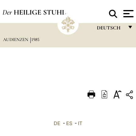
Der
HEILIGE STUHL
DEUTSCH
AUDIENZEN
1985
FRANÇAIS
ENGLISH
ITALIANO
PORTUGUÊS
ESPAÑOL
DEUTSCH
POLSKI
العربيّة
DE
-
ES
-
IT
中文