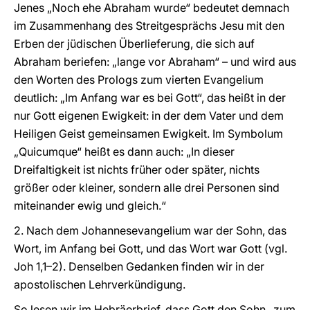
Jenes „Noch ehe Abraham wurde“ bedeutet demnach
im Zusammenhang des Streitgesprächs Jesu mit den
Erben der jüdischen Überlieferung, die sich auf
Abraham beriefen: „lange vor Abraham“ – und wird aus
den Worten des Prologs zum vierten Evangelium
deutlich: „Im Anfang war es bei Gott“, das heißt in der
nur Gott eigenen Ewigkeit: in der dem Vater und dem
Heiligen Geist gemeinsamen Ewigkeit. Im Symbolum
„Quicumque“ heißt es dann auch: „In dieser
Dreifaltigkeit ist nichts früher oder später, nichts
größer oder kleiner, sondern alle drei Personen sind
miteinander ewig und gleich.“
2. Nach dem Johannesevangelium war der Sohn, das
Wort, im Anfang bei Gott, und das Wort war Gott (vgl.
Joh 1,1–2). Denselben Gedanken finden wir in der
apostolischen Lehrverkündigung.
So lesen wir im Hebräerbrief, dass Gott den Sohn „zum