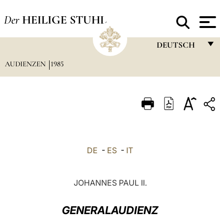
Der
HEILIGE STUHL
DEUTSCH
AUDIENZEN
1985
FRANÇAIS
ENGLISH
ITALIANO
PORTUGUÊS
ESPAÑOL
DE
-
ES
-
IT
DEUTSCH
POLSKI
JOHANNES PAUL II.
العربيّة
GENERALAUDIENZ
中文