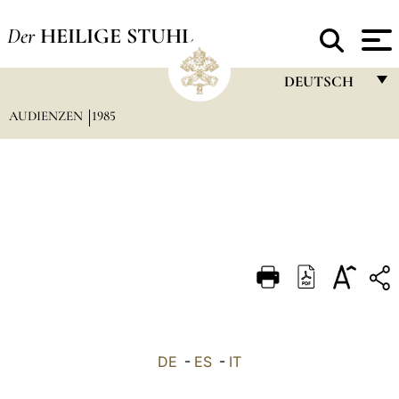
Der
HEILIGE STUHL
DEUTSCH
AUDIENZEN
1985
FRANÇAIS
ENGLISH
ITALIANO
PORTUGUÊS
ESPAÑOL
DEUTSCH
POLSKI
العربيّة
DE
-
ES
-
IT
中文