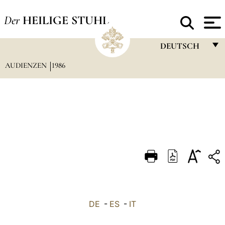
Der
HEILIGE STUHL
DEUTSCH
AUDIENZEN
1986
FRANÇAIS
ENGLISH
ITALIANO
PORTUGUÊS
ESPAÑOL
DEUTSCH
POLSKI
العربيّة
DE
-
ES
-
IT
中文