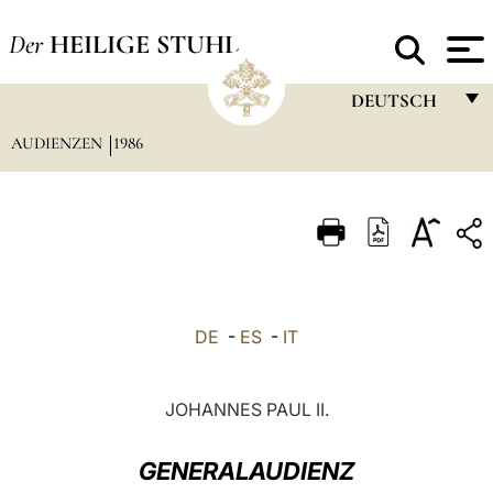
Der
HEILIGE STUHL
DEUTSCH
AUDIENZEN
1986
FRANÇAIS
ENGLISH
ITALIANO
PORTUGUÊS
ESPAÑOL
DE
-
ES
-
IT
DEUTSCH
POLSKI
JOHANNES PAUL II.
العربيّة
GENERALAUDIENZ
中文