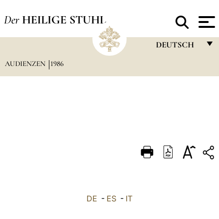
Der
HEILIGE STUHL
DEUTSCH
AUDIENZEN
1986
FRANÇAIS
ENGLISH
ITALIANO
PORTUGUÊS
ESPAÑOL
DEUTSCH
POLSKI
العربيّة
DE
-
ES
-
IT
中文