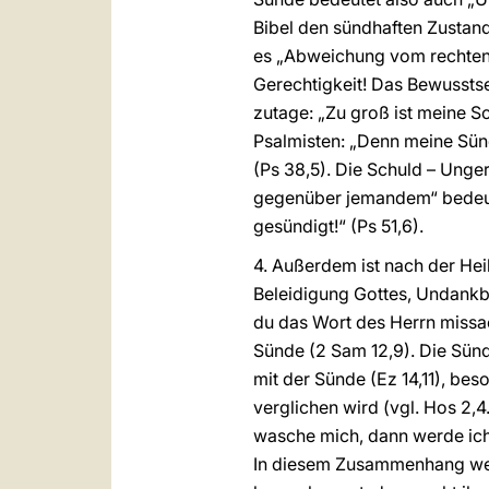
Bibel den sündhaften Zustan
es „Abweichung vom rechten W
Gerechtigkeit! Das Bewusstse
zutage: „Zu groß ist meine S
Psalmisten: „Denn meine Sün
(Ps 38,5). Die Schuld – Unger
gegenüber jemandem“ bedeute
gesündigt!“ (Ps 51,6).
4. Außerdem ist nach der Hei
Beleidigung Gottes, Undankba
du das Wort des Herrn missac
Sünde (2 Sam 12,9). Die Sünd
mit der Sünde (Ez 14,11), be
verglichen wird (vgl. Hos 2,4
wasche mich, dann werde ich 
In diesem Zusammenhang wer