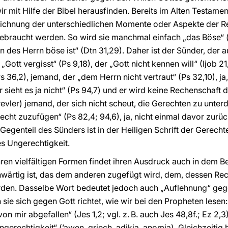
ir mit Hilfe der Bibel herausfinden. Bereits im Alten Testame
ichnung der unterschiedlichen Momente oder Aspekte der Rea
gebraucht werden. So wird sie manchmal einfach „das Böse“ 
 des Herrn böse ist“ (Dtn 31,29). Daher ist der Sünder, der au
Gott vergisst“ (Ps 9,18), der „Gott nicht kennen will“ (Ijob 21
s 36,2), jemand, der „dem Herrn nicht vertraut“ (Ps 32,10), ja,
rr sieht es ja nicht“ (Ps 94,7) und er wird keine Rechenschaft 
evler) jemand, der sich nicht scheut, die Gerechten zu unterd
ht zuzufügen“ (Ps 82,4; 94,6), ja, nicht einmal davor zurü
 Gegenteil des Sünders ist in der Heiligen Schrift der Gerechte
s Ungerechtigkeit.
hren vielfältigen Formen findet ihren Ausdruck auch in dem Be
rtig ist, das dem anderen zugefügt wird, dem, dessen Rec
erden. Dasselbe Wort bedeutet jedoch auch „Auflehnung“ gege
ie sich gegen Gott richtet, wie wir bei den Propheten lesen
n mir abgefallen“ (Jes 1,2; vgl. z. B. auch Jes 48,8f.; Ez 2,3)
gerechtigkeit“ (’awen, griech. adikia, anomia). Gleichzeitig