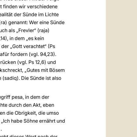
nt finden wir verschiedene
lität der Sünde im Lichte
(ra) genannt: Wer eine Sünde
ch als „Frevler“ (raja)
,14), in dem „es kein
 der „Gott verachtet“ (Ps
dafür fordern (vgl. 94,23).
rücken (vgl. Ps 12,6) und
ckschreckt, „Gutes mit Bösem
 (sadiq). Die Sünde ist also
griff pesa, in dem der
hte durch den Akt, eben
n die Obrigkeit, die umso
: „Ich habe Söhne ernährt und
.
 hebt dieses Wort nach der