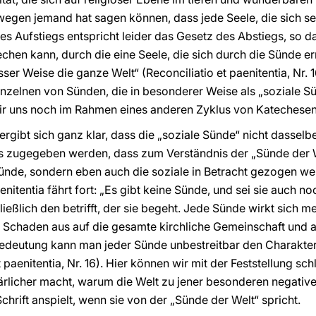
ntwegen jemand hat sagen können, dass jede Seele, die sich s
 Aufstiegs entspricht leider das Gesetz des Abstiegs, so d
hen kann, durch die eine Seele, die sich durch die Sünde ern
sser Weise die ganze Welt“ (Reconciliatio et paenitentia, Nr. 
nzelnen von Sünden, die in besonderer Weise als „soziale S
wir uns noch im Rahmen eines anderen Zyklus von Katechese
gibt sich ganz klar, dass die „soziale Sünde“ nicht dasselbe
s zugegeben werden, dass zum Verständnis der „Sünde der We
ünde, sondern eben auch die soziale in Betracht gezogen w
enitentia fährt fort: „Es gibt keine Sünde, und sei sie auch 
ließlich den betrifft, der sie begeht. Jede Sünde wirkt sich 
 Schaden aus auf die gesamte kirchliche Gemeinschaft und 
Bedeutung kann man jeder Sünde unbestreitbar den Charakter
paenitentia, Nr. 16). Hier können wir mit der Feststellung sch
ärlicher macht, warum die Welt zu jener besonderen negati
Schrift anspielt, wenn sie von der „Sünde der Welt“ spricht.