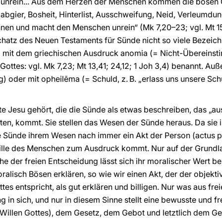
 unrein... Aus dem Herzen der Menschen kommen die bösen
abgier, Bosheit, Hinterlist, Ausschweifung, Neid, Verleumd
nnen und macht den Menschen unrein“ (Mk 7,20–23; vgl. Mt 1
schatz des Neuen Testaments für Sünde nicht so viele Bezeich
em mit dem griechischen Ausdruck anomia (= Nicht-Übereinst
ottes: vgl. Mk 7,23; Mt 13,41; 24,12; 1 Joh 3,4) benannt. A
g) oder mit opheilēma (= Schuld, z. B. „erlass uns unsere Schu
e Jesu gehört, die die Sünde als etwas beschreiben, das „a
en, kommt. Sie stellen das Wesen der Sünde heraus. Da sie 
die Sünde ihrem Wesen nach immer ein Akt der Person (actus 
 Wille des Menschen zum Ausdruck kommt. Nur auf der Grundl
che der freien Entscheidung lässt sich ihr moralischer Wert 
alisch Bösen erklären, so wie wir einen Akt, der der objekti
tes entspricht, als gut erklären und billigen. Nur was aus frei
g in sich, und nur in diesem Sinne stellt eine bewusste und 
 Willen Gottes), dem Gesetz, dem Gebot und letztlich dem Ge