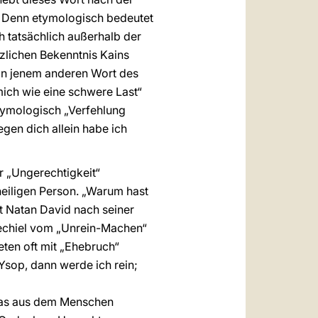
. Denn etymologisch bedeutet
 tatsächlich außerhalb der
rzlichen Bekenntnis Kains
 in jenem anderen Wort des
ich wie eine schwere Last“
etymologisch „Verfehlung
gen dich allein habe ich
r „Ungerechtigkeit“
heiligen Person. „Warum hast
et Natan David nach seiner
Ezechiel vom „Unrein-Machen“
eten oft mit „Ehebruch“
 Ysop, dann werde ich rein;
Was aus dem Menschen