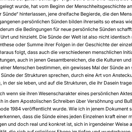
 gelegt wurde, hat vom Beginn der Menschheitsgeschichte an
r Sünde“ hinterlassen, jene dreifache Begierde, die den Mens
angenen persönlichen Sünden bilden ihrerseits so etwas wi
derum die Bedingungen für neue persönliche Sünden schafft
hrt und hinzieht. Die Sünde der Welt ist also nicht identisc
ynthese oder Summe ihrer Folgen in der Geschichte der einz
araus folgt, dass auch die verschiedenen menschlichen Initi
tungen, auch in jenen Gesamtbereichen, die die Kulturen und 
zelner Menschen bestimmen, ein gewisses Mal der Sünde an s
r Sünde der Strukturen sprechen, durch eine Art von Ansteck
n der sie leben, und auf die Strukturen, die ihr Dasein trag
uch wenn sie ihren Wesenscharakter eines persönlichen Aktes
ich in dem Apostolischen Schreiben über Versöhnung und Bu
ode 1984 veröffentlicht wurde. Wie ich in jenem Dokument sc
rkennen, dass die Sünde eines jeden Einzelnen kraft einer me
en und doch real und konkret ist, sich in irgendeiner Weise 
arität, die sich auf religiöser Ebene im tiefen und wunderbar