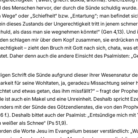
d des Menschen hervor, der durch die Sünde schuldig wurde
ege“ oder „Schiefheit“ bzw. „Entartung“; man befindet sich
in dieses Zustands der Ungerechtigkeit tritt in jenem schme
chuld, als dass man sie wegnehmen könnte!“ (Gen 4,13). Und
den schlagen mir über dem Kopf zusammen, sie erdrücken m
echtigkeit – zieht den Bruch mit Gott nach sich, chata, was 
t. Daher denn auch die andere Einsicht des Psalmisten: „Ge
ligen Schrift die Sünde aufgrund dieser ihrer Wesensnatur de
rkeit für seine Wohltaten, ja, geradezu Missachtung seiner 
htet und etwas getan, das ihm missfällt?“ – fragt der Proph
e ist auch ein Makel und eine Unreinheit. Deshalb spricht 
sonders mit der Sünde des Götzendienstes, die von den Proph
.6 f.). Deshalb bittet auch der Psalmist: „Entsündige mich mit
weißer als Schnee“ (Ps 51,9).
den die Worte Jesu im Evangelium besser verständlich: „