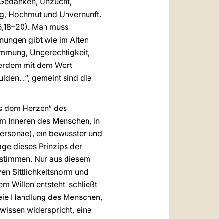
 Gedanken, Unzucht,
ung, Hochmut und Unvernunft.
5,18–20). Man muss
nungen gibt wie im Alten
immung, Ungerechtigkeit,
ußerdem mit dem Wort
lden...“, gemeint sind die
us dem Herzen“ des
im Inneren des Menschen, in
personae), ein bewusster und
age dieses Prinzips der
bestimmen. Nur aus diesem
ven Sittlichkeitsnorm und
em Willen entsteht, schließt
freie Handlung des Menschen,
wissen widerspricht, eine