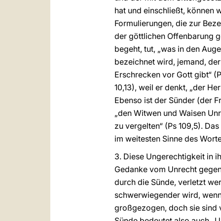
hat und einschließt, können w
Formulierungen, die zur Beze
der göttlichen Offenbarung 
begeht, tut, „was in den Augen
bezeichnet wird, jemand, der „
Erschrecken vor Gott gibt“ (P
10,13), weil er denkt, „der He
Ebenso ist der Sünder (der Fr
„den Witwen und Waisen Unrec
zu vergelten“ (Ps 109,5). Das
im weitesten Sinne des Worte
3. Diese Ungerechtigkeit in i
Gedanke vom Unrecht gegenwä
durch die Sünde, verletzt w
schwerwiegender wird, wenn s
großgezogen, doch sie sind vo
Sünde bedeutet also auch „Un