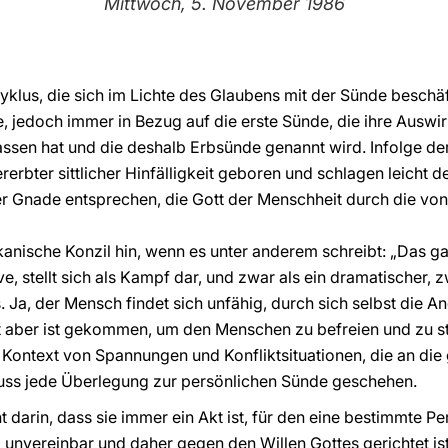
Mittwoch, 5. November 1986
yklus, die sich im Lichte des Glaubens mit der Sünde beschäf
 jedoch immer in Bezug auf die erste Sünde, die ihre Auswi
en hat und die deshalb Erbsünde genannt wird. Infolge de
erbter sittlicher Hinfälligkeit geboren und schlagen leicht 
er Gnade entsprechen, die Gott der Menschheit durch die von
kanische Konzil hin, wenn es unter anderem schreibt: „Das 
ve, stellt sich als Kampf dar, und zwar als ein dramatischer,
. Ja, der Mensch findet sich unfähig, durch sich selbst die 
t aber ist gekommen, um den Menschen zu befreien und zu stä
m Kontext von Spannungen und Konfliktsituationen, die an die
ss jede Überlegung zur persönlichen Sünde geschehen.
 darin, dass sie immer ein Akt ist, für den eine bestimmte Pe
 unvereinbar und daher gegen den Willen Gottes gerichtet ist