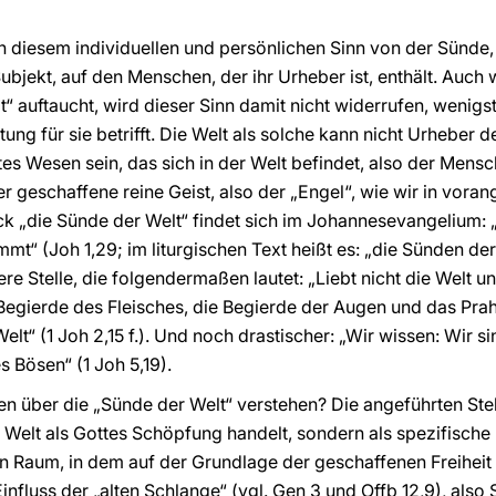
 in diesem individuellen und persönlichen Sinn von der Sünde, 
ubjekt, auf den Menschen, der ihr Urheber ist, enthält. Auch
“ auftaucht, wird dieser Sinn damit nicht widerrufen, wenigs
ng für sie betrifft. Die Welt als solche kann nicht Urheber d
es Wesen sein, das sich in der Welt befindet, also der Mensc
r geschaffene reine Geist, also der „Engel“, wie wir in vo
k „die Sünde der Welt“ findet sich im Johannesevangelium: 
t“ (Joh 1,29; im liturgischen Text heißt es: „die Sünden der 
re Stelle, die folgendermaßen lautet: „Liebt nicht die Welt und
ie Begierde des Fleisches, die Begierde der Augen und das Prahl
lt“ (1 Joh 2,15 f.). Und noch drastischer: „Wir wissen: Wir s
s Bösen“ (1 Joh 5,19).
en über die „Sünde der Welt“ verstehen? Die angeführten Stel
ie Welt als Gottes Schöpfung handelt, sondern als spezifisch
n Raum, in dem auf der Grundlage der geschaffenen Freiheit 
nfluss der „alten Schlange“ (vgl. Gen 3 und Offb 12,9), also 