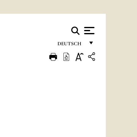
DEUTSCH
FRANÇAIS
ENGLISH
ITALIANO
PORTUGUÊS
ESPAÑOL
DEUTSCH
POLSKI