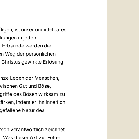
العربيّة
中文
LATINE
tigen, ist unser unmittelbares
rkungen in jedem
r Erbsünde werden die
den Weg der persönlichen
 Christus gewirkte Erlösung
ganze Leben der Menschen,
 zwischen Gut und Böse,
Angriffe des Bösen wirksam zu
rken, indem er ihn innerlich
 gefallene Natur des
rson verantwortlich zeichnet
. Was dieser Akt zur Folge