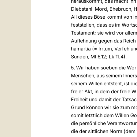
herauskommt, das macht ihn
Diebstahl, Mord, Ehebruch, H
All dieses Böse kommt von i
feststellen, dass es im Wort
Testament; sie wird vor all
Auflehnung gegen das Reich G
hamartia (= Irrtum, Verfehlun
Sünden, Mt 6,12; Lk 11,4).
5. Wir haben soeben die Wort
Menschen, aus seinem Innerst
seinem Willen entsteht, ist 
freier Akt, in dem der freie
Freiheit und damit der Tatsa
Grund können wir sie zum mor
somit letztlich dem Willen Got
die persönliche Verantwortun
die der sittlichen Norm (dem