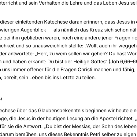
terricht und sein Verhalten die Lehre und das Leben Jesu sel
dieser einleitenden Katechese daran erinnern, dass Jesus in
wierigen Augenblick — als nämlich das Kreuz sich schon näh
e bei ihm geblieben waren, noch eine andere jener Fragen ric
ichkeit und so unausweichlich stellte: „Wollt auch ihr wegge
üder antwortete: „Herr, zu wem sollen wir gehen? Du hast Wo
nd haben erkannt: Du bist der Heilige Gottes“ (Joh 6,66–6
ns immer offener für die Fragen Christi machen und fähig, 
bereit, sein Leben bis ins Letzte zu teilen.
!
techese über das Glaubensbekenntnis beginnen wir heute ein
rage, die Jesus in der heutigen Lesung an die Apostel richtet: „I
 für sie die Antwort: „Du bist der Messias, der Sohn des leben
 darum bemühen, uns dieses Bekenntnis Petri selber zu eigen