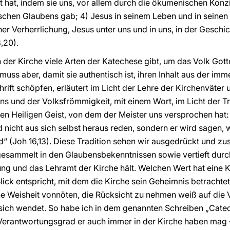
t hat, indem sie uns, vor allem durch die ökumenischen Konzi
schen Glaubens gab; 4) Jesus in seinem Leben und in seinen
er Verherrlichung, Jesus unter uns und in uns, in der Geschic
,20).
in der Kirche viele Arten der Katechese gibt, um das Volk Got
muss aber, damit sie authentisch ist, ihren Inhalt aus der i
hrift schöpfen, erläutert im Licht der Lehre der Kirchenväter 
ns und der Volksfrömmigkeit, mit einem Wort, im Licht der Tra
den Heiligen Geist, von dem der Meister uns versprochen hat:
 nicht aus sich selbst heraus reden, sondern er wird sagen, 
 (Joh 16,13). Diese Tradition sehen wir ausgedrückt und z
gesammelt in den Glaubensbekenntnissen sowie vertieft durch
rung und das Lehramt der Kirche hält. Welchen Wert hat eine 
lick entspricht, mit dem die Kirche sein Geheimnis betrachte
he Weisheit vonnöten, die Rücksicht zu nehmen weiß auf die
e sich wendet. So habe ich in dem genannten Schreiben „Cate
Verantwortungsgrad er auch immer in der Kirche haben mag