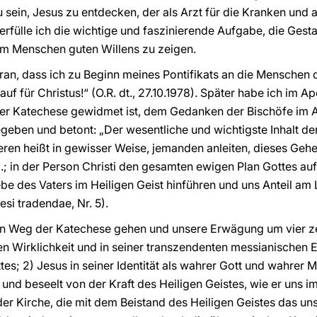
sein, Jesus zu entdecken, der als Arzt für die Kranken und a
 erfülle ich die wichtige und faszinierende Aufgabe, die Ges
em Menschen guten Willens zu zeigen.
daran, dass ich zu Beginn meines Pontifikats an die Menschen 
t auf für Christus!“ (O.R. dt., 27.10.1978). Später habe ich im 
er Katechese gewidmet ist, dem Gedanken der Bischöfe im An
eben und betont: „Der wesentliche und wichtigste Inhalt der
eren heißt in gewisser Weise, jemanden anleiten, dieses Gehei
 in der Person Christi den gesamten ewigen Plan Gottes aufz
Liebe des Vaters im Heiligen Geist hinführen und uns Anteil am
esi tradendae, Nr. 5).
en Weg der Katechese gehen und unsere Erwägung um vier ze
hen Wirklichkeit und in seiner transzendenten messianischen
; 2) Jesus in seiner Identität als wahrer Gott und wahrer Me
und beseelt von der Kraft des Heiligen Geistes, wie er uns i
der Kirche, die mit dem Beistand des Heiligen Geistes das u