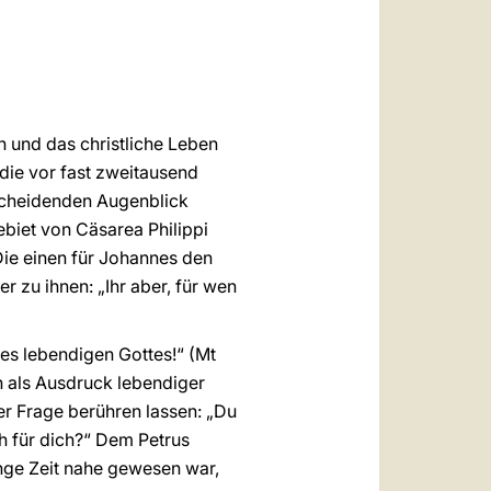
العربيّة
中文
LATINE
n und das christliche Leben
 die vor fast zweitausend
tscheidenden Augenblick
ebiet von Cäsarea Philippi
Die einen für Johannes den
r zu ihnen: „Ihr aber, für wen
es lebendigen Gottes!“ (Mt
rn als Ausdruck lebendiger
der Frage berühren lassen: „Du
ch für dich?“ Dem Petrus
nge Zeit nahe gewesen war,