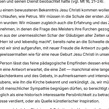
ben und seinen Dienst beobachtet hatte (vgl. Mt 16, 21–24).
zu einem bewussteren Bekenntnis Jesu Christi kommen woll
rchlaufen, wie Petrus. Wir müssen in die Schule der ersten J
rn wurden: Wir müssen zugleich auch die Erfahrung und das 
nehmen, in denen die Frage des Meisters ihre Furchen gezog
 aus der unermesslichen Schar der Gläubigen aller Zeiten u
 Herr ist und lebendig macht“, bereits nahe an die Schwelle de
nd wir sind aufgerufen, mit neuer Freude die Antwort zu geb
 gewissermaßen wie für eine neue Geburt Jesu Christi in unse
 Person lässt das feine pädagogische Empfinden dessen erke
rn eine Antwort erwartet, die eine Zeit — manchmal eine lang
s Nachdenkens und des Gebets, in aufmerksamem und intensi
aubens, wie ihn die Kirche bekennt und verkündigt. Ja, wir m
oß menschlicher Sympathie begnügen dürfen, so berechtigt u
glich als eine historisch interessante Persönlichkeit zu betra
esse verdient, oder als Quelle künstlerischer Inspiration.