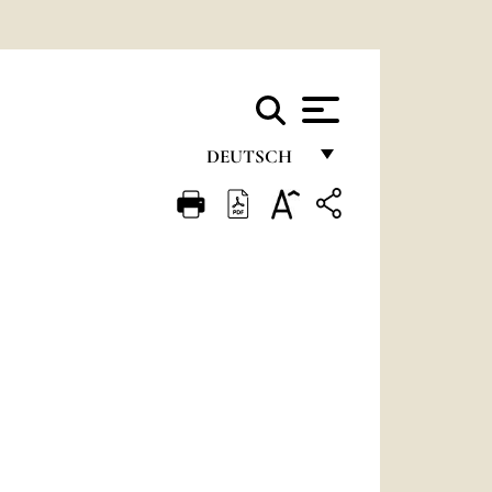
DEUTSCH
FRANÇAIS
ENGLISH
ITALIANO
PORTUGUÊS
ESPAÑOL
DEUTSCH
POLSKI