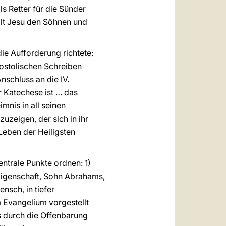
ls Retter für die Sünder
talt Jesu den Söhnen und
die Aufforderung richtete:
Apostolischen Schreiben
schluss an die IV.
 Katechese ist … das
mnis in all seinen
uzeigen, der sich in ihr
 Leben der Heiligsten
ntrale Punkte ordnen: 1)
 Eigenschaft, Sohn Abrahams,
nsch, in tiefer
m Evangelium vorgestellt
ns durch die Offenbarung