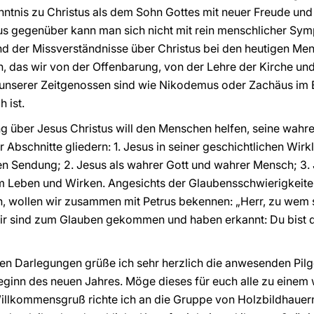
enntnis zu Christus als dem Sohn Gottes mit neuer Freude 
tus gegenüber kann man sich nicht mit rein menschlicher Symp
d der Missverständnisse über Christus bei den heutigen Men
n, das wir von der Offenbarung, von der Lehre der Kirche u
unserer Zeitgenossen sind wie Nikodemus oder Zachäus im 
h ist.
über Jesus Christus will den Menschen helfen, seine wahre 
er Abschnitte gliedern: 1. Jesus in seiner geschichtlichen Wirkl
n Sendung; 2. Jesus als wahrer Gott und wahrer Mensch; 3. 
em Leben und Wirken. Angesichts der Glaubensschwierigkeiten
n, wollen wir zusammen mit Petrus bekennen: „Herr, zu wem 
r sind zum Glauben gekommen und haben erkannt: Du bist de
en Darlegungen grüße ich sehr herzlich die anwesenden Pilg
inn des neuen Jahres. Möge dieses für euch alle zu einem w
illkommensgruß richte ich an die Gruppe von Holzbildhaue