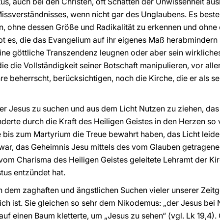
tus, auch bei den Christen, oft Schatten der Unwissenheit au
Missverständnisses, wenn nicht gar des Unglaubens. Es beste
n, ohne dessen Größe und Radikalität zu erkennen und ohne 
ibt es, die das Evangelium auf ihr eigenes Maß herabminder
ne göttliche Transzendenz leugnen oder aber sein wirkliches
ie die Vollständigkeit seiner Botschaft manipulieren, vor all
e beherrscht, berücksichtigen, noch die Kirche, die er als s
er Jesus zu suchen und aus dem Licht Nutzen zu ziehen, das 
derte durch die Kraft des Heiligen Geistes in den Herzen so
ie bis zum Martyrium die Treue bewahrt haben, das Licht leid
s war, das Geheimnis Jesu mittels des vom Glauben getragene
 vom Charisma des Heiligen Geistes geleitete Lehramt der K
tus entzündet hat.
n dem zaghaften und ängstlichen Suchen vieler unserer Zeit
ich ist. Sie gleichen so sehr dem Nikodemus: „der Jesus bei 
auf einen Baum kletterte, um „Jesus zu sehen“ (vgl. Lk 19,4