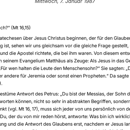
Mittwoch, 7. Januar 1987
ich?“ (Mt 16,15)
atechesen über Jesus Christus beginnen, der für den Glaube
ist, sehen wir uns gleichsam vor die gleiche Frage gestellt,
 und die Apostel richtete, die bei ihm waren. Von diesem en
in seinem Evangelium Matthäus als Zeuge: Als Jesus in das G
 „Für wen halten die Leute den Menschensohn?“ Sie sagten: „
der andere für Jeremia oder sonst einen Propheten.“ Da sagte e
).
estüme Antwort des Petrus: „Du bist der Messias, der Sohn d
tworten können, nicht so sehr in abstrakten Begriffen, sonde
nkt (vgl. Mt 16, 17), muss sich jeder von uns persönlich von 
 Du, der du von mir reden hörst, antworte: Was bin ich wirkli
ung und die Antwort des Glaubens erst, nachdem er Jesus la