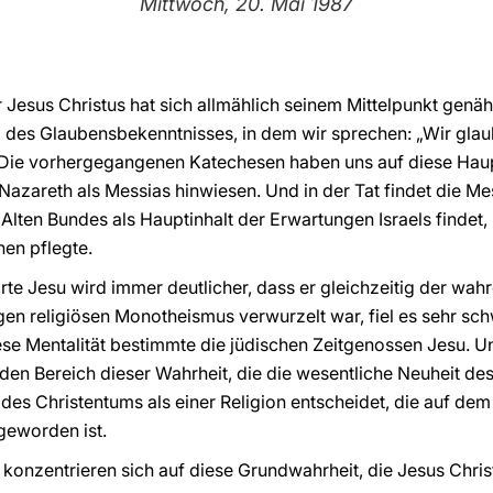
Mittwoch, 20. Mai 1987
 Jesus Christus hat sich allmählich seinem Mittelpunkt genähe
 des Glaubensbekenntnisses, in dem wir sprechen: „Wir glau
Die vorhergegangenen Katechesen haben uns auf diese Haup
 Nazareth als Messias hinwiesen. Und in der Tat findet die Me
ten Bundes als Hauptinhalt der Erwartungen Israels findet, i
en pflegte.
e Jesu wird immer deutlicher, dass er gleichzeitig der wahre
ngen religiösen Monotheismus verwurzelt war, fiel es sehr sc
e Mentalität bestimmte die jüdischen Zeitgenossen Jesu. U
 den Bereich dieser Wahrheit, die die wesentliche Neuheit 
des Christentums als einer Religion entscheidet, die auf de
geworden ist.
onzentrieren sich auf diese Grundwahrheit, die Jesus Christu