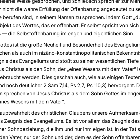
vielerlei Weise gesprochen, und schließlich sprach er zur Me
ier nicht die wahre Erfüllung der Offenbarung angedeutet zu s
e berufen sind, in seinem Namen zu sprechen. Indem Gott „du
bjekt des Wortes, das er offenbart. Er selbst spricht von sich
 — die Selbstoffenbarung im engen und eigentlichen Sinn.
ottes ist die große Neuheit und Besonderheit des Evangelium
chen als auch im nizäno-konstantinopolitanischen Bekenntni
gnis des Evangeliums und stößt zu seiner wesentlichen Tiefe
s Christus als den Sohn, der „eines Wesens mit dem Vater“ 
ebraucht werden. Dies geschah auch, wie aus einigen Texten 
 und noch deutlicher 2 Sam 7,14; Ps 2,7; Ps 110,3) hervorgeh
 sprechen von Jesus Christus als dem Sohn Gottes im engen 
eines Wesens mit dem Vater“.
Hauptwahrheit des christlichen Glaubens unsere Aufmerksam
s Zeugnis des Evangeliums. Es ist vor allem das Zeugnis de
er Sohnbeziehung, die ihm und nur ihm eigen ist. In der Tat 
n Vater, nur der Sohn und der, dem es der Sohn offenbaren 