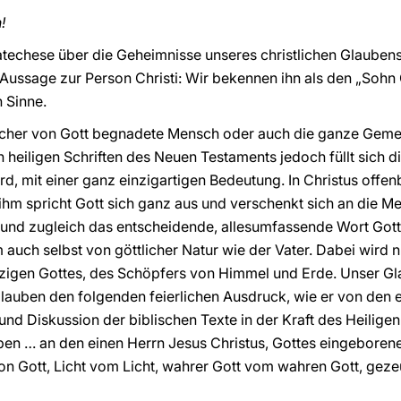
!
atechese über die Geheimnisse unseres christlichen Glauben
 Aussage zur Person Christi: Wir bekennen ihn als den „Sohn 
 Sinne.
ncher von Gott begnadete Mensch oder auch die ganze Geme
n heiligen Schriften des Neuen Testaments jedoch füllt sich 
, mit einer ganz einzigartigen Bedeutung. In Christus offenb
 ihm spricht Gott sich ganz aus und verschenkt sich an die Me
und zugleich das entscheidende, allesumfassende Wort Gotte
 auch selbst von göttlicher Natur wie der Vater. Dabei wir
nzigen Gottes, des Schöpfers von Himmel und Erde. Unser G
Glauben den folgenden feierlichen Ausdruck, wie er von den
und Diskussion der biblischen Texte in der Kraft des Heilige
ben … an den einen Herrn Jesus Christus, Gottes eingeboren
von Gott, Licht vom Licht, wahrer Gott vom wahren Gott, geze