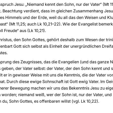
pruch Jesu: „Niemand kennt den Sohn, nur der Vater“ (Mt 11,2
rt. Beachtung verdient, dass im gleichen Zusammenhang Jes
r des Himmels und der Erde, weil du all das den Weisen und K
st“ (Mt 11,25; auch Lk 10,21–22). Wie der Evangelist bemerkt
oll Freude“ aus (Lk 10,21).
hristus, den Sohn Gottes, gehört deshalb zum Wesen der trin
ffenbart Gott sich selbst als Einheit der unergründlichen Dreifa
tes.
Ursprung des Zeugnisses, das die Evangelien (und das ganze 
 geben, der Vater selbst: der Vater, der den Sohn kennt und 
lt er in gewisser Weise mit uns die Kenntnis, die der Vater vo
t. Durch diese ewige Sohnschaft ist Gott ewig Vater. Im Gei
rer Bewegung machen wir uns das Bekenntnis Jesu zu eigen: 
worden; niemand weiß, wer der Sohn ist, nur der Vater, und
 du, Sohn Gottes, es offenbaren willst (vgl. Lk 10,22).