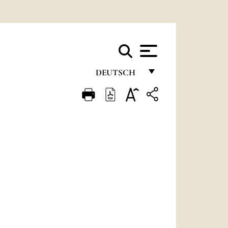
DEUTSCH
FRANÇAIS
ENGLISH
ITALIANO
PORTUGUÊS
ESPAÑOL
DEUTSCH
POLSKI