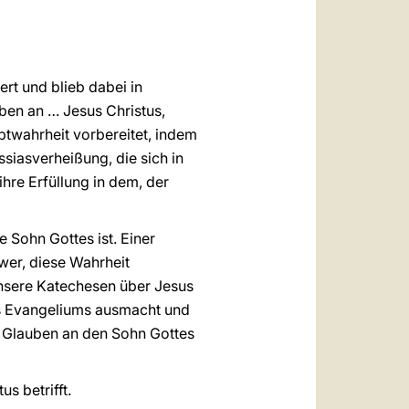
العربيّة
中文
LATINE
rt und blieb dabei in
ben an … Jesus Christus,
twahrheit vorbereitet, indem
ssiasverheißung, die sich in
hre Erfüllung in dem, der
 Sohn Gottes ist. Einer
hwer, diese Wahrheit
nsere Katechesen über Jesus
des Evangeliums ausmacht und
m Glauben an den Sohn Gottes
s betrifft.