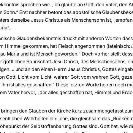
enntnis sprechen wir: „Ich glaube an Gott, den Vater, den 
n Sohn.“ Erst nachher betont das apostolische Glaubensbeke
ters derselbe Jesus Christus als Menschensohn ist, „empfang
ria“.
anische Glaubensbekenntnis drückt mit anderen Worten dass
vom Himmel gekommen, hat Fleisch angenommen (lateinisch:
rau Maria und ist Mensch geworden.“ Doch vorher stellt das
er göttlichen Sohnschaft Jesu Christi, des Menschensohns, da
tigen … und an den einen Herrn Jesus Christus, Gottes eing
von Gott, Licht vom Licht, wahrer Gott vom wahren Gott, geze
hn ist alles geschaffen.“ Diese letzten Worte heben noch meh
em Vater hervor, „der alles geschaffen hat, Himmel und Erde,
e bringen den Glauben der Kirche kurz zusammengefasst zu
esentlichen Wahrheiten ein: jene, die gleichsam das „Rückenm
Höhepunkt der Selbstoffenbarung Gottes sind. Gott hat, wie 