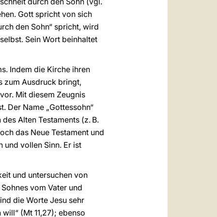
nschheit durch den Sohn (vgl.
ehen. Gott spricht von sich
rch den Sohn“ spricht, wird
 selbst. Sein Wort beinhaltet
s. Indem die Kirche ihren
s zum Ausdruck bringt,
 vor. Mit diesem Zeugnis
ist. Der Name „Gottessohn“
des Alten Testaments (z. B.
t. Doch das Neue Testament und
und vollen Sinn. Er ist
keit und untersuchen von
s Sohnes vom Vater und
sind die Worte Jesu sehr
will“ (Mt 11,27); ebenso