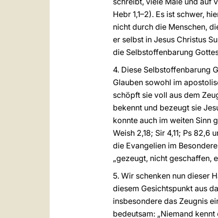
schreibt, viele Male und auf 
Hebr 1,1–2). Es ist schwer, h
nicht durch die Menschen, di
er selbst in Jesus Christus Su
die Selbstoffenbarung Gottes
4. Diese Selbstoffenbarung G
Glauben sowohl im apostolis
schöpft sie voll aus dem Zeu
bekennt und bezeugt sie Jesu
konnte auch im weiten Sinn g
Weish 2,18; Sir 4,11; Ps 82,6
die Evangelien im Besonderen
„gezeugt, nicht geschaffen, 
5. Wir schenken nun dieser 
diesem Gesichtspunkt aus da
insbesondere das Zeugnis ein
bedeutsam: „Niemand kennt de