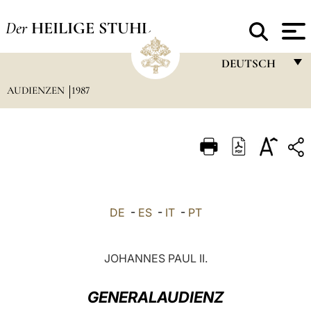
Der
HEILIGE STUHL
DEUTSCH
AUDIENZEN
1987
FRANÇAIS
ENGLISH
ITALIANO
PORTUGUÊS
ESPAÑOL
DE
-
ES
-
IT
-
PT
DEUTSCH
POLSKI
JOHANNES PAUL II.
العربيّة
GENERALAUDIENZ
中文