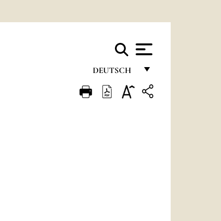
DEUTSCH
FRANÇAIS
ENGLISH
ITALIANO
PORTUGUÊS
ESPAÑOL
DEUTSCH
POLSKI