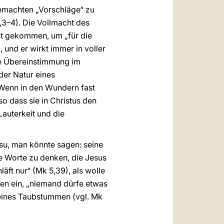
gemachten „Vorschläge“ zu
,3–4). Die Vollmacht des
ist gekommen, um „für die
, und er wirkt immer in voller
se Übereinstimmung im
er Natur eines
 Wenn in den Wundern fast
so dass sie in Christus den
Lauterkeit und die
esu, man könnte sagen: seine
ie Worte zu denken, die Jesus
äft nur“ (Mk 5,39), als wolle
nen ein, „niemand dürfe etwas
g eines Taubstummen (vgl. Mk