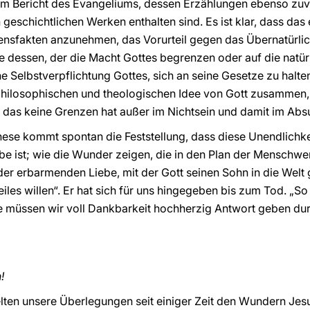
um Bericht des Evangeliums, dessen Erzählungen ebenso zuve
geschichtlichen Werken enthalten sind. Es ist klar, dass das e
ensfakten anzunehmen, das Vorurteil gegen das Übernatürlich
e dessen, der die Macht Gottes begrenzen oder auf die natü
ine Selbstverpflichtung Gottes, sich an seine Gesetze zu halt
 philosophischen und theologischen Idee von Gott zusammen,
, das keine Grenzen hat außer im Nichtsein und damit im Abs
se kommt spontan die Feststellung, dass diese Unendlichkei
ebe ist; wie die Wunder zeigen, die in den Plan der Menschw
der erbarmenden Liebe, mit der Gott seinen Sohn in die Welt 
s willen“. Er hat sich für uns hingegeben bis zum Tod. „So s
ebe müssen wir voll Dankbarkeit hochherzig Antwort geben d
!
ten unsere Überlegungen seit einiger Zeit den Wundern Jesu,