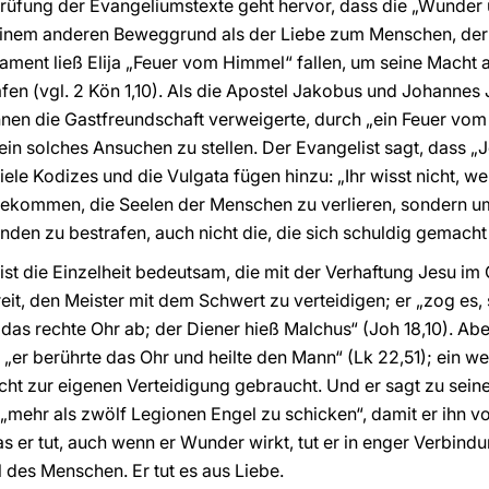
rüfung der Evangeliumstexte geht hervor, dass die „Wunder
inem anderen Beweggrund als der Liebe zum Menschen, der
tament ließ Elija „Feuer vom Himmel“ fallen, um seine Macht 
en (vgl. 2 Kön 1,10). Als die Apostel Jakobus und Johannes 
ihnen die Gastfreundschaft verweigerte, durch „ein Feuer vo
 ein solches Ansuchen zu stellen. Der Evangelist sagt, dass 
Viele Kodizes und die Vulgata fügen hinzu: „Ihr wisst nicht, w
ekommen, die Seelen der Menschen zu verlieren, sondern um s
den zu bestrafen, auch nicht die, die sich schuldig gemacht 
t die Einzelheit bedeutsam, die mit der Verhaftung Jesu im
reit, den Meister mit dem Schwert zu verteidigen; er „zog es
das rechte Ohr ab; der Diener hieß Malchus“ (Joh 18,10). Ab
„er berührte das Ohr und heilte den Mann“ (Lk 22,51); ein we
ht zur eigenen Verteidigung gebraucht. Und er sagt zu seine
m „mehr als zwölf Legionen Engel zu schicken“, damit er ihn
was er tut, auch wenn er Wunder wirkt, tut er in enger Verbindu
 des Menschen. Er tut es aus Liebe.