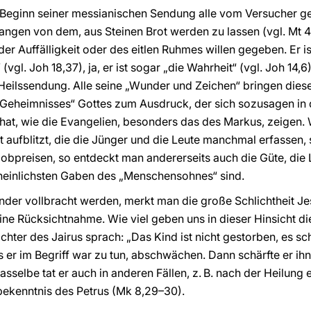
u Beginn seiner messianischen Sendung alle vom Versucher 
ngen von dem, aus Steinen Brot werden zu lassen (vgl. Mt 4
er Auffälligkeit oder des eitlen Ruhmes willen gegeben. Er 
gl. Joh 18,37), ja, er ist sogar „die Wahrheit“ (vgl. Joh 14,6)
Heilssendung. Alle seine „Wunder und Zeichen“ bringen die
eheimnisses“ Gottes zum Ausdruck, der sich sozusagen in d
t, wie die Evangelien, besonders das des Markus, zeigen.
 aufblitzt, die die Jünger und die Leute manchmal erfassen, 
obpreisen, so entdeckt man andererseits auch die Güte, die 
cheinlichsten Gaben des „Menschensohnes“ sind.
Wunder vollbracht werden, merkt man die große Schlichtheit J
ine Rücksichtnahme. Wie viel geben uns in dieser Hinsicht d
ter des Jairus sprach: „Das Kind ist nicht gestorben, es schl
 er im Begriff war zu tun, abschwächen. Dann schärfte er ih
asselbe tat er auch in anderen Fällen, z. B. nach der Heilun
ekenntnis des Petrus (Mk 8,29–30).