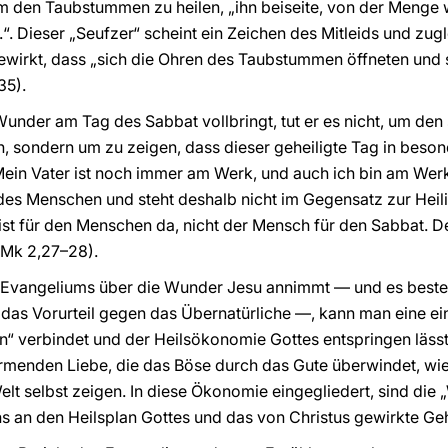
um den Taubstummen zu heilen, „ihn beiseite, von der Menge
“. Dieser „Seufzer“ scheint ein Zeichen des Mitleids und zug
 bewirkt, dass „sich die Ohren des Taubstummen öffneten und 
35).
Wunder am Tag des Sabbat vollbringt, tut er es nicht, um den
, sondern um zu zeigen, dass dieser geheiligte Tag in beso
Mein Vater ist noch immer am Werk, und auch ich bin am Werk
es Menschen und steht deshalb nicht im Gegensatz zur Heili
 ist für den Menschen da, nicht der Mensch für den Sabbat. 
(Mk 2,27–28).
 Evangeliums über die Wunder Jesu annimmt — und es besteht
 Vorurteil gegen das Übernatürliche —, kann man eine einz
hen“ verbindet und der Heilsökonomie Gottes entspringen läss
armenden Liebe, die das Böse durch das Gute überwindet, wi
Welt selbst zeigen. In diese Ökonomie eingegliedert, sind di
 an den Heilsplan Gottes und das von Christus gewirkte Geh