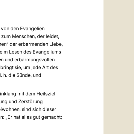
العربيّة
中文
LATINE
e von den Evangelien
 zum Menschen, der leidet,
ichen“ der erbarmenden Liebe,
 beim Lesen des Evangeliums
den und erbarmungsvollen
ringt sie, um jede Art des
. h. die Sünde, und
nklang mit dem Heilsziel
nung und Zerstörung
iwohnen, sind sich dieser
: „Er hat alles gut gemacht;