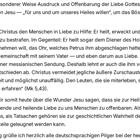
besonderer Weise Ausdruck und Offenbarung der Liebe Gotte
 Jesu — „für uns und um unseres Heiles willen“, um das Böse
istus den Menschen in Liebe zu Hilfe: Er heilt, erweckt und 
u bestrafen. Im Gegenteil: Er heilt sogar dem Diener des Hoh
hmen will, das Ohr, welches Petrus ihm abgeschlagen hatte (
r Gemeinschaft mit seinem Vater — und eben darum aus Liebe. 
iner messianischen Sendung. Deshalb lehnt er auch die ihm 
hieden ab. Christus vermeidet jegliche äußere Zurschaustel
 und möglichst unauffällig. Den Leuten, die sie miterleben, s
erfahren“ (Mk 5,43).
somit heute über die Wunder Jesu sagen, dass sie zur Hei
sende und heilende Liebe zu uns Menschen zu offenbaren. Als
 als Tatsachen gehören sie zur geschichtlichen Wahrheit der
rteile geleugnet werden kann.
g grüße ich herzlich alle deutschsprachigen Pilger bei der h