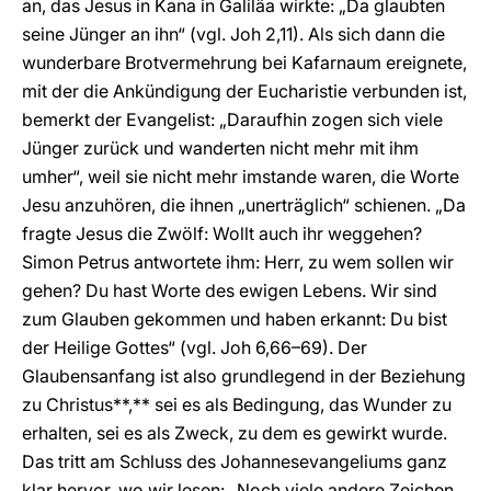
an, das Jesus in Kana in Galiläa wirkte: „Da glaubten
seine Jünger an ihn“ (vgl. Joh 2,11). Als sich dann die
wunderbare Brotvermehrung bei Kafarnaum ereignete,
mit der die Ankündigung der Eucharistie verbunden ist,
bemerkt der Evangelist: „Daraufhin zogen sich viele
Jünger zurück und wanderten nicht mehr mit ihm
umher“, weil sie nicht mehr imstande waren, die Worte
Jesu anzuhören, die ihnen „unerträglich“ schienen. „Da
fragte Jesus die Zwölf: Wollt auch ihr weggehen?
Simon Petrus antwortete ihm: Herr, zu wem sollen wir
gehen? Du hast Worte des ewigen Lebens. Wir sind
zum Glauben gekommen und haben erkannt: Du bist
der Heilige Gottes“ (vgl. Joh 6,66–69). Der
Glaubensanfang ist also grundlegend in der Beziehung
zu Christus**,** sei es als Bedingung, das Wunder zu
erhalten, sei es als Zweck, zu dem es gewirkt wurde.
Das tritt am Schluss des Johannesevangeliums ganz
klar hervor, wo wir lesen: „Noch viele andere Zeichen,