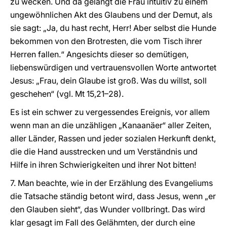
zu wecken. Und da gelangt die Frau intuitiv zu einem
ungewöhnlichen Akt des Glaubens und der Demut, als
sie sagt: „Ja, du hast recht, Herr! Aber selbst die Hunde
bekommen von den Brotresten, die vom Tisch ihrer
Herren fallen.“ Angesichts dieser so demütigen,
liebenswürdigen und vertrauensvollen Worte antwortet
Jesus: „Frau, dein Glaube ist groß. Was du willst, soll
geschehen“ (vgl. Mt 15,21–28).
Es ist ein schwer zu vergessendes Ereignis, vor allem
wenn man an die unzähligen „Kanaanäer“ aller Zeiten,
aller Länder, Rassen und jeder sozialen Herkunft denkt,
die die Hand ausstrecken und um Verständnis und
Hilfe in ihren Schwierigkeiten und ihrer Not bitten!
7. Man beachte, wie in der Erzählung des Evangeliums
die Tatsache ständig betont wird, dass Jesus, wenn „er
den Glauben sieht“, das Wunder vollbringt. Das wird
klar gesagt im Fall des Gelähmten, der durch eine