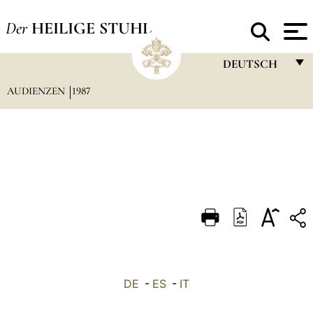
Der
HEILIGE STUHL
DEUTSCH
AUDIENZEN
1987
FRANÇAIS
ENGLISH
ITALIANO
PORTUGUÊS
ESPAÑOL
DEUTSCH
POLSKI
العربيّة
DE
-
ES
-
IT
中文