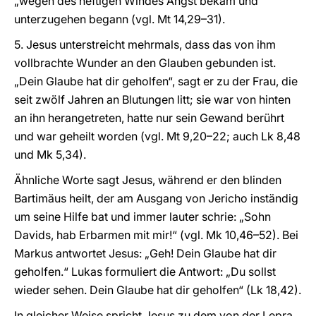
„wegen des heftigen Windes Angst bekam und
unterzugehen begann (vgl. Mt 14,29–31).
5. Jesus unterstreicht mehrmals, dass das von ihm
vollbrachte Wunder an den Glauben gebunden ist.
„Dein Glaube hat dir geholfen“, sagt er zu der Frau, die
seit zwölf Jahren an Blutungen litt; sie war von hinten
an ihn herangetreten, hatte nur sein Gewand berührt
und war geheilt worden (vgl. Mt 9,20–22; auch Lk 8,48
und Mk 5,34).
Ähnliche Worte sagt Jesus, während er den blinden
Bartimäus heilt, der am Ausgang von Jericho inständig
um seine Hilfe bat und immer lauter schrie: „Sohn
Davids, hab Erbarmen mit mir!“ (vgl. Mk 10,46–52). Bei
Markus antwortet Jesus: „Geh! Dein Glaube hat dir
geholfen.“ Lukas formuliert die Antwort: „Du sollst
wieder sehen. Dein Glaube hat dir geholfen“ (Lk 18,42).
In gleicher Weise spricht Jesus zu dem von der Lepra