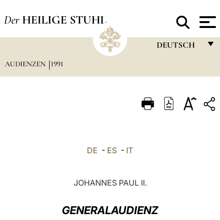
Der
HEILIGE STUHL
DEUTSCH
AUDIENZEN
1991
FRANÇAIS
ENGLISH
ITALIANO
PORTUGUÊS
ESPAÑOL
DE
-
ES
-
IT
DEUTSCH
POLSKI
JOHANNES PAUL II.
العربيّة
GENERALAUDIENZ
中文