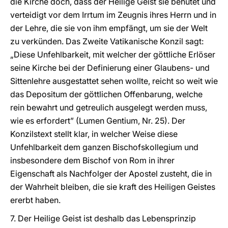
die Kirche doch, dass der Heilige Geist sie behütet und
verteidigt vor dem Irrtum im Zeugnis ihres Herrn und in
der Lehre, die sie von ihm empfängt, um sie der Welt
zu verkünden. Das Zweite Vatikanische Konzil sagt:
„Diese Unfehlbarkeit, mit welcher der göttliche Erlöser
seine Kirche bei der Definierung einer Glaubens- und
Sittenlehre ausgestattet sehen wollte, reicht so weit wie
das Depositum der göttlichen Offenbarung, welche
rein bewahrt und getreulich ausgelegt werden muss,
wie es erfordert” (Lumen Gentium, Nr. 25). Der
Konzilstext stellt klar, in welcher Weise diese
Unfehlbarkeit dem ganzen Bischofskollegium und
insbesondere dem Bischof von Rom in ihrer
Eigenschaft als Nachfolger der Apostel zusteht, die in
der Wahrheit bleiben, die sie kraft des Heiligen Geistes
ererbt haben.
7. Der Heilige Geist ist deshalb das Lebensprinzip