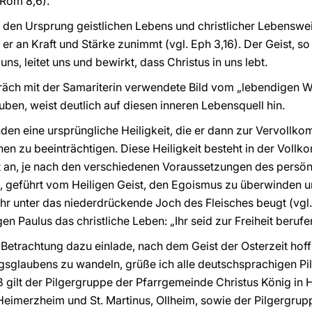
(Rom 8,6).
s den Ursprung geistlichen Lebens und christlicher Lebenswei
r an Kraft und Stärke zunimmt (vgl. Eph 3,16). Der Geist, so
 uns, leitet uns und bewirkt, dass Christus in uns lebt.
äch mit der Samariterin verwendete Bild vom „lebendigen Wa
uben, weist deutlich auf diesen inneren Lebensquell hin.
den eine ursprüngliche Heiligkeit, die er dann zur Vervollk
nen zu beeinträchtigen. Diese Heiligkeit besteht in der Vollk
lt an, je nach den verschiedenen Voraussetzungen des persön
geführt vom Heiligen Geist, den Egoismus zu überwinden und
hr unter das niederdrückende Joch des Fleisches beugt (vgl. G
n Paulus das christliche Leben: „Ihr seid zur Freiheit berufen
Betrachtung dazu einlade, nach dem Geist der Osterzeit hoff
gsglaubens zu wandeln, grüße ich alle deutschsprachigen Pi
ß gilt der Pilgergruppe der Pfarrgemeinde Christus König in 
 Heimerzheim und St. Martinus, Ollheim, sowie der Pilgergrupp