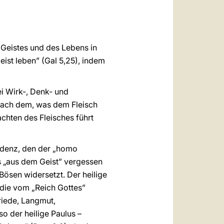
العربيّة
中文
LATINE
 Geistes und des Lebens in
ist leben” (Gal 5,25), indem
i Wirk-, Denk- und
 nach dem, was dem Fleisch
achten des Fleisches führt
kadenz, den der „homo
ens „aus dem Geist” vergessen
Bösen widersetzt. Der heilige
 die vom „Reich Gottes”
Friede, Langmut,
so der heilige Paulus –