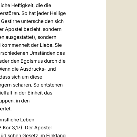
che Heftigkeit, die die
rstören. So hat jeder Heilige
e Gestirne unterscheiden sich
der Apostel bezieht, sondern
en ausgestattet), sondern
 Vollkommenheit der Liebe. Sie
 verschiedenen Umständen des
 jeder den Egoismus durch die
. Wenn die Ausdrucks- und
 dass sich um diese
gern scharen. So entstehen
lfalt in der Einheit das
ruppen, in den
ertet.
hristliche Leben
2 Kor 3,17). Der Apostel
 jüdischen Gesetz im Einklang