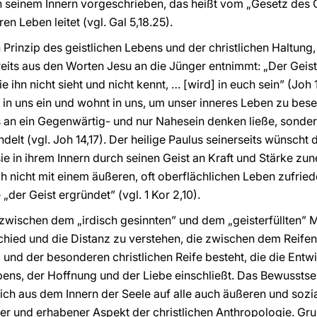
einem Innern vorgeschrieben, das heißt vom „Gesetz des Ge
ren Leben leitet (vgl. Gal 5,18.25).
n Prinzip des geistlichen Lebens und der christlichen Haltung,
reits aus den Worten Jesu an die Jünger entnimmt: „Der Geist
 ihn nicht sieht und nicht kennt, … [wird] in euch sein” (Joh 1
in uns ein und wohnt in uns, um unser inneres Leben zu besee
s an ein Gegenwärtig- und nur Nahesein denken ließe, sondern
elt (vgl. Joh 14,17). Der heilige Paulus seinerseits wünscht 
e in ihrem Innern durch seinen Geist an Kraft und Stärke zun
h nicht mit einem äußeren, oft oberflächlichen Leben zufried
 „der Geist ergründet” (vgl. 1 Kor 2,10).
zwischen dem „irdisch gesinnten” und dem „geisterfüllten” 
rschied und die Distanz zu verstehen, die zwischen dem Reife
, und der besonderen christlichen Reife besteht, die die Ent
bens, der Hoffnung und der Liebe einschließt. Das Bewusstse
sich aus dem Innern der Seele auf alle auch äußeren und soz
nder und erhabener Aspekt der christlichen Anthropologie. G