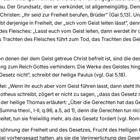
su. Der Grundsatz, den er verkündet, ist allgemeingültig. De
Christen: „Ihr seid zur Freiheit berufen, Brüder” (Gal 5,13). U
 derjenige in Freiheit, der „sich vom Geist leiten lässt”, den
s Fleisches: „Lasst euch vom Geist leiten, dann werdet ihr
Das Trachten des Fleisches führt zum Tod, das Trachten des G
n denen der dem Geist getreue Christ befreit ist, sind die d
ng zum Reich Gottes verhindern. Die Werke des Geistes hing
setz nicht”, schreibt der heilige Paulus (vgl. Gal 5,18).
el: „Wenn ihr euch aber vom Geist führen lasst, dann steht ih
otheus schreibt, zögert er nicht zu sagen, „dass das Gesetz 
nd der heilige Thomas erläutert: „Über die Gerechten hat das
umma theol., I-II, q.96, a.5, ad 1), denn die Gerechten tun n
eitet, tun sie freiwillig mehr, als das Gesetz fordert (vgl. Rom
rsöhnung der Freiheit und des Gesetzes, Frucht des Heiligen 
iel vorhergesagt hatten, als sie die Verinnerlichung des Ge