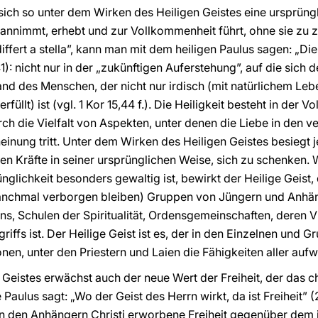
ich so unter dem Wirken des Heiligen Geistes eine ursprüngli
 annimmt, erhebt und zur Vollkommenheit führt, ohne sie zu ze
 differt a stella”, kann man mit dem heiligen Paulus sagen: „Di
41): nicht nur in der „zukünftigen Auferstehung”, auf die sich 
d des Menschen, der nicht nur irdisch (mit natürlichem Leb
rfüllt) ist (vgl. 1 Kor 15,44 f.). Die Heiligkeit besteht in der
rch die Vielfalt von Aspekten, unter denen die Liebe in den
einung tritt. Unter dem Wirken des Heiligen Geistes besiegt
ten Kräfte in seiner ursprünglichen Weise, sich zu schenken
glichkeit besonders gewaltig ist, bewirkt der Heilige Geist,
nchmal verborgen bleiben) Gruppen von Jüngern und Anhän
, Schulen der Spiritualität, Ordensgemeinschaften, deren Vie
riffs ist. Der Heilige Geist ist es, der in den Einzelnen und G
nen, unter den Priestern und Laien die Fähigkeiten aller aufw
 Geistes erwächst auch der neue Wert der Freiheit, der das c
Paulus sagt: „Wo der Geist des Herrn wirkt, da ist Freiheit” (
von den Anhängern Christi erworbene Freiheit gegenüber dem