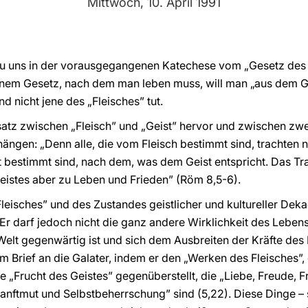
Mittwoch, 10. April 1991
h zu uns in der vorausgegangenen Katechese vom „Gesetz des
inem Gesetz, nach dem man leben muss, will man „aus dem Ge
 nicht jene des „Fleisches” tut.
atz zwischen „Fleisch” und „Geist” hervor und zwischen zwe
ängen: „Denn alle, die vom Fleisch bestimmt sind, trachten
st bestimmt sind, nach dem, was dem Geist entspricht. Das Tr
eistes aber zu Leben und Frieden” (Röm 8,5-6).
leisches” und des Zustandes geistlicher und kultureller De
ig. Er darf jedoch nicht die ganz andere Wirklichkeit des Leb
Welt gegenwärtig ist und sich dem Ausbreiten der Kräfte des 
em Brief an die Galater, indem er den „Werken des Fleisches”,
die „Frucht des Geistes” gegenüberstellt, die „Liebe, Freude, 
Sanftmut und Selbstbeherrschung” sind (5,22). Diese Dinge – 