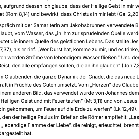
, aufgrund dessen ich glaube, dass der Heilige Geist in mir wo
et (Rom 8,14) und bewirkt, dass Christus in mir lebt (Gal 2,20
spräch mit der Samariterin am Jakobsbrunnen verwendete B
glaubt, vom Wasser, das „in ihm zur sprudelnden Quelle wer
eutet die innere Quelle des geistlichen Lebens. Das stellte Je
7,37), als er rief: „Wer Durst hat, komme zu mir, und es trink
neren werden Ströme von lebendigem Wasser fließen.” Und der
eist, den alle empfangen sollten, die an ihn glauben” (Joh 7,
t im Glaubenden die ganze Dynamik der Gnade, die das neue 
aft in Früchte des Guten umsetzt. Vom „Herzen” des Glauben
einem anderen Bild, das verwendet wurde von Johannes dem 
Heiligen Geist und mit Feuer taufen” (Mt 3,11) und von Jesus 
in gekommen, um Feuer auf die Erde zu werfen” (Lk 12,49). 
 den der heilige Paulus im Brief an die Römer empfiehlt: „La
e „lebendige Flamme der Liebe”, die reinigt, erleuchtet, brennt
rgestellt hat.