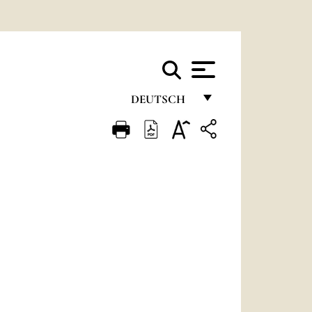
DEUTSCH
FRANÇAIS
ENGLISH
ITALIANO
PORTUGUÊS
ESPAÑOL
DEUTSCH
POLSKI