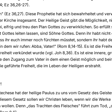
4; Ez 36,26-27).
h” (Ez 36,27). Diese Prophetie hat sich bewahrheitet und verw
r Kirche insgesamt. Der Heilige Geist gibt die Möglichkeit, n
, eifrig und treu den Plan Gottes zu verwirklichen. So erfüllt
t Gottes leiten lassen, sind Söhne Gottes. Denn ihr habt nich
ss ihr euch immer noch fürchten müsstet, sondern ihr habt d
n dem wir rufen: Abba, Vater!” (Rom 8,14-15). Es ist die Frei
reiheit verkündet wurde (vgl. Joh 8,36). Es ist eine innere, 
die den Zugang zum Vater in dem einen Geist möglich und bei
die geführte Freiheit, die im Leben der Heiligen erstrahlt.
!
echese hat der heilige Paulus zu uns vom Gesetz des Geist
diesem Gesetz sollen wir Christen leben, wenn wir die Werke 
un wollen. Denn „das Trachten des Fleisches” führt zum Tod, 