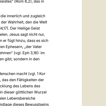
istes” (Rom 8,2), das in
 die innerlich und zugleich
 der Wahrheit, den die Welt
4,17). Der Heilige Geist
len. Jesus sagt nicht nur,
 er fügt hinzu, dass es sich
den Ephesern, „der Vater
ehmen” (vgl. Eph 3,16): im
en gibt, sondern in den
Menschen macht (vgl. 1 Kor
n, das den Fähigkeiten der
wicklung des Lebens des
in dieser göttlichen Wurzel
ialen Lebensbereiche
rundlage dieses Bewusstseins