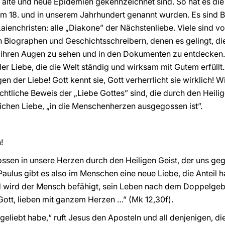
 alte und neue Epidemien gekennzeichnet sind. So hat es die
m 18. und in unserem Jahrhundert genannt wurden. Es sind Bi
ienchristen: alle „Diakone” der Nächstenliebe. Viele sind von
n Biographen und Geschichtsschreibern, denen es gelingt, d
it ihren Augen zu sehen und in den Dokumenten zu entdecken
der Liebe, die die Welt ständig und wirksam mit Gutem erfüllt
en der Liebe! Gott kennt sie, Gott verherrlicht sie wirklich!
ichtliche Beweis der „Liebe Gottes” sind, die durch den Heil
lichen Liebe, „in die Menschenherzen ausgegossen ist”.
!
ossen in unsere Herzen durch den Heiligen Geist, der uns geg
ulus gibt es also im Menschen eine neue Liebe, die Anteil ha
d wird der Mensch befähigt, sein Leben nach dem Doppelgebo
 Gott, lieben mit ganzem Herzen …” (Mk 12,30f).
 geliebt habe,“ ruft Jesus den Aposteln und all denjenigen, d