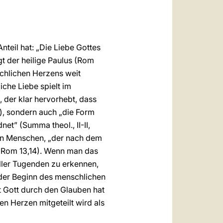
العربيّة
中文
LATINE
nteil hat: „Die Liebe Gottes
gt der heilige Paulus (Rom
schlichen Herzens weit
iche Liebe spielt im
, der klar hervorhebt, dass
”), sondern auch „die Form
et” (Summa theol., II-II,
uen Menschen, „der nach dem
7; Rom 13,14). Wenn man das
aller Tugenden zu erkennen,
 der Beginn des menschlichen
it Gott durch den Glauben hat
hen Herzen mitgeteilt wird als