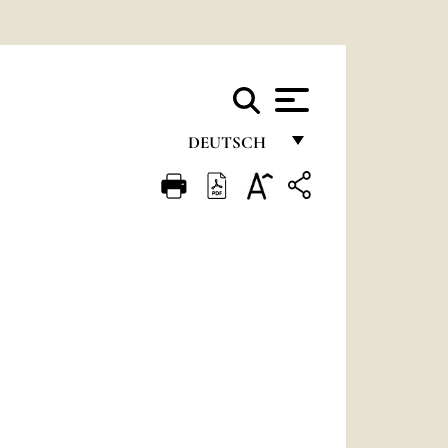
DEUTSCH
FRANÇAIS
ENGLISH
ITALIANO
PORTUGUÊS
ESPAÑOL
DEUTSCH
POLSKI