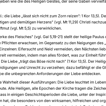
 geben wie die des Heiligen Geistes, der seine Gaben verviel
.: die Liebe „lässt sich nicht zum Zorn reizen”: 1 Kor 13,5). De
ütigen und demütigen Herzens” (vgl. Mt 11,29) Christi nachz
tmut (vgl. Mt 5,5) zu verwirklichen.
rke des Fleisches” (vgl. Gal 5,19-21) stellt der heilige Paulu
e Pflichten erwachsen, im Gegensatz zu den Neigungen des „
m Einzelnen: Eifersucht und Neid vermeiden, den Nächsten lieb
reit vermeiden, indem man alles fördert, was zur Einheit führt
ie Liebe „trägt das Böse nicht nach” (1 Kor 13,5). Der Heilige
eidigungen und Unrecht zu verzeihen; dazu befähigt er die Gl
iebe die unbegrenzten Anforderungen der Liebe entdecken.
ie Wahrheit dieser Ausführungen: Die Liebe leuchtet im Leben
eute. Alle Heiligen, alle Epochen der Kirche tragen die Zeich
ass in einigen Geschichtsperioden die Liebe, unter der Inspi
hat, die besonders von den wirksamen, hilfreichen und org