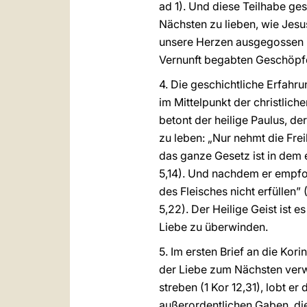
ad 1). Und diese Teilhabe ges
Nächsten zu lieben, wie Jesus
unsere Herzen ausgegossen is
Vernunft begabten Geschöpfe se
4. Die geschichtliche Erfahr
im Mittelpunkt der christlic
betont der heilige Paulus, de
zu leben: „Nur nehmt die Frei
das ganze Gesetz ist in dem 
5,14). Und nachdem er empfoh
des Fleisches nicht erfüllen”
5,22). Der Heilige Geist ist e
Liebe zu überwinden.
5. Im ersten Brief an die Kor
der Liebe zum Nächsten verw
streben (1 Kor 12,31), lobt e
außerordentlichen Gaben, di