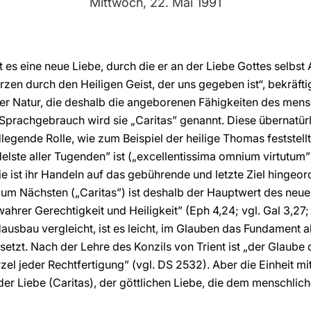
Mittwoch, 22. Mai 1991
t es eine neue Liebe, durch die er an der Liebe Gottes selbst A
zen durch den Heiligen Geist, der uns gegeben ist“, bekräfti
icher Natur, die deshalb die angeborenen Fähigkeiten des men
 Sprachgebrauch wird sie „Caritas” genannt. Diese übernatürl
legende Rolle, wie zum Beispiel der heilige Thomas feststellt
edelste aller Tugenden” ist („excellentissima omnium virtutum
e ist ihr Handeln auf das gebührende und letzte Ziel hingeordn
 zum Nächsten („Caritas”) ist deshalb der Hauptwert des ne
 wahrer Gerechtigkeit und Heiligkeit” (Eph 4,24; vgl. Gal 3,2
Hausbau vergleicht, ist es leicht, im Glauben das Fundament 
tzt. Nach der Lehre des Konzils von Trient ist „der Glaube
zel jeder Rechtfertigung” (vgl. DS 2532). Aber die Einheit m
n der Liebe (Caritas), der göttlichen Liebe, die dem menschlic