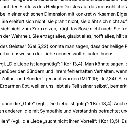
s auf den Einfluss des Heiligen Geistes auf das menschliche
iebe in einer ethischen Dimension mit konkret wirksamen Eigen
 Sie ereifert sich nicht, sie prahlt nicht, sie bläht sich nicht a
st sich nicht zum Zorn reizen, trägt das Böse nicht nach. Sie fr
der Wahrheit. Sie erträgt alles, glaubt alles, hofft alles, hält 
 des Geistes” (Gal 5,22) könnte man sagen, dass der heilig
rhaltensweisen der Liebe nennen wollte, unter ihnen:
vgl. „Die Liebe ist langmütig”: 1 Kor 13,4). Man könnte sagen, 
egenüber den Sündern und ihrem fehlerhaften Verhalten, wen
er Zöllner und Sünder” genannt worden (Mt 11,19; Lk 7,34). Sie
 Erbarmen übt, weil er uns liebt als Teil seiner selbst”, bem
t dann die „Güte” (vgl. „Die Liebe ist gütig”: 1 Kor 13,4). Auch
en anderen, die mit Sympathie und Verständnis betrachtet u
len” (vgl.: die Liebe „sucht nicht ihren Vorteil”: 1 Kor 13,5). 