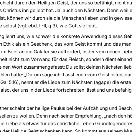
chieht durch den Heiligen Geist, der uns so befähigt, nicht n
 Christus ihn geliebt hat. Ja, auch den Nächsten: Denn weil es
t, können wir durch sie die Menschen lieben und in gewisser
lbst (vgl. ebd. II-II, q.3), wie Gott sie liebt.
ung lehrt uns, wie schwer die konkrete Anwendung dieses Geb
hen Ethik als ein Geschenk, das vom Geist kommt und das man
r im Brief an die Galater sie auffordert, in der vom neuen Li
heit nicht zum Vorwand für das Fleisch, sondern dient einande
einen Wort zusammengefasst: Du sollst deinen Nächsten liebe
len hatte: „Darum sage ich: Lasst euch vom Geist leiten, da
 (Gal 5,16), nennt er die Liebe zum Nächsten (agape) die erste
s also, der uns in der Liebe fortschreiten lässt und uns befäh
inther scheint der heilige Paulus bei der Aufzählung und Bes
eilen zu wollen. Denn nach seiner Empfehlung, „nach den 
r die Liebe als etwas für das christliche Leben Grundlegendere
e der Heilige Geist schenken kann. So kommt aus seinem M