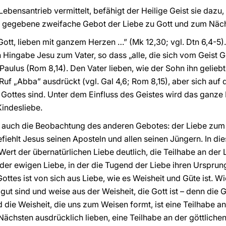
Lebensantrieb vermittelt, befähigt der Heilige Geist sie dazu,
s gegebene zweifache Gebot der Liebe zu Gott und zum Näc
Gott, lieben mit ganzem Herzen …” (Mk 12,30; vgl. Dtn 6,4-5).
n Hingabe Jesu zum Vater, so dass „alle, die sich vom Geist G
 Paulus (Rom 8,14). Den Vater lieben, wie der Sohn ihn geliebt 
Ruf „Abba” ausdrückt (vgl. Gal 4,6; Rom 8,15), aber sich auf
er Gottes sind. Unter dem Einfluss des Geistes wird das ganz
Kindesliebe.
 auch die Beobachtung des anderen Gebotes: der Liebe zum 
efiehlt Jesus seinen Aposteln und allen seinen Jüngern. In di
Wert der übernatürlichen Liebe deutlich, die Teilhabe an der 
 der ewigen Liebe, in der die Tugend der Liebe ihren Ursprun
ottes ist von sich aus Liebe, wie es Weisheit und Güte ist. 
, gut sind und weise aus der Weisheit, die Gott ist – denn die
d die Weisheit, die uns zum Weisen formt, ist eine Teilhabe an
 Nächsten ausdrücklich lieben, eine Teilhabe an der göttlichen L