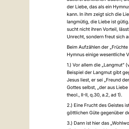
der Liebe, das als ein Hymnu
kann. In ihm zeigt sich die L
langmütig, die Liebe ist gütig.
sucht nicht ihren Vorteil, läs
Unrecht, sondern freut sich an 
Beim Aufzählen der „Früchte
Hymnus einige wesentliche Ve
1.) Vor allem die „Langmut” (
Beispiel der Langmut gibt g
Jesus liest, er sei „Freund d
Gottes selbst, „der aus Liebe
theol., II-II, q.30, a.2, ad 1).
2.) Eine Frucht des Geistes is
göttlichen Güte gegenüber d
3.) Dann ist hier das „Wohlwol