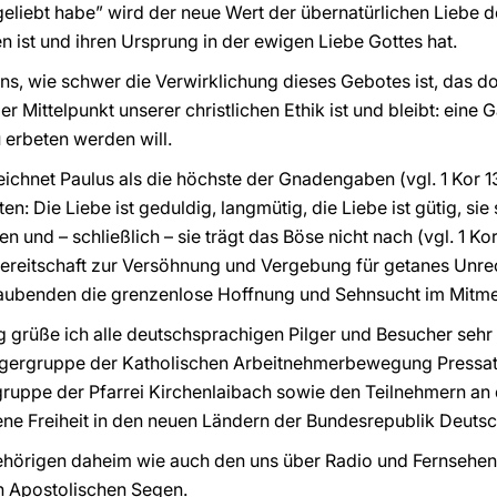
eliebt habe” wird der neue Wert der übernatürlichen Liebe de
n ist und ihren Ursprung in der ewigen Liebe Gottes hat.
uns, wie schwer die Verwirklichung dieses Gebotes ist, das doc
r Mittelpunkt unserer christlichen Ethik ist und bleibt: eine 
 erbeten werden will.
chnet Paulus als die höchste der Gnadengaben (vgl. 1 Kor 13
n: Die Liebe ist geduldig, langmütig, die Liebe ist gütig, sie s
en und – schließlich – sie trägt das Böse nicht nach (vgl. 1 Ko
 Bereitschaft zur Versöhnung und Vergebung für getanes Unrec
laubenden die grenzenlose Hoffnung und Sehnsucht im Mitm
g grüße ich alle deutschsprachigen Pilger und Besucher sehr 
lgergruppe der Katholischen Arbeitnehmerbewegung Pressath
rgruppe der Pfarrei Kirchenlaibach sowie den Teilnehmern an 
ne Freiheit in den neuen Ländern der Bundesrepublik Deutsc
gehörigen daheim wie auch den uns über Radio und Fernseh
n Apostolischen Segen.