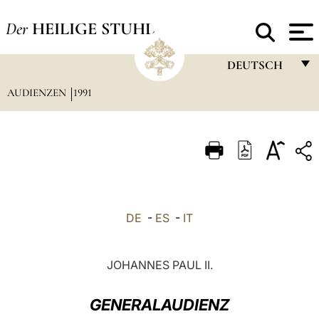
Der
HEILIGE STUHL
DEUTSCH
AUDIENZEN
1991
FRANÇAIS
ENGLISH
ITALIANO
PORTUGUÊS
ESPAÑOL
DE
-
ES
-
IT
DEUTSCH
POLSKI
JOHANNES PAUL II.
العربيّة
GENERALAUDIENZ
中文