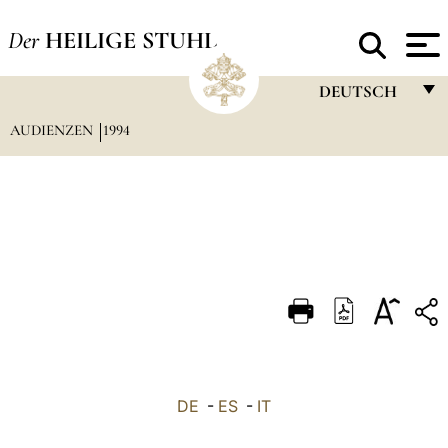
Der
HEILIGE STUHL
DEUTSCH
AUDIENZEN
1994
FRANÇAIS
ENGLISH
ITALIANO
PORTUGUÊS
ESPAÑOL
DEUTSCH
POLSKI
العربيّة
DE
-
ES
-
IT
中文