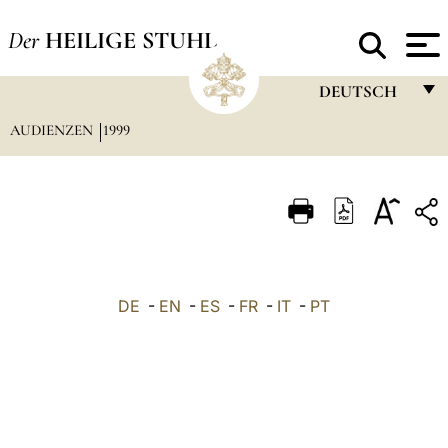
Der
HEILIGE STUHL
DEUTSCH
AUDIENZEN
1999
FRANÇAIS
ENGLISH
ITALIANO
PORTUGUÊS
ESPAÑOL
DE
-
EN
-
ES
-
FR
-
IT
-
PT
DEUTSCH
POLSKI
العربيّة
中文