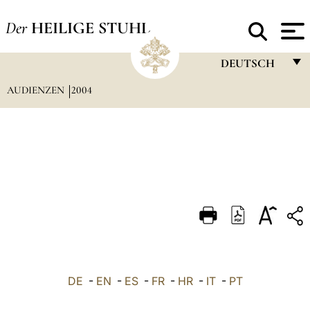
Der
HEILIGE STUHL
DEUTSCH
AUDIENZEN
2004
FRANÇAIS
ENGLISH
ITALIANO
PORTUGUÊS
ESPAÑOL
DEUTSCH
POLSKI
العربيّة
DE
-
EN
-
ES
-
FR
-
HR
-
IT
-
PT
中文