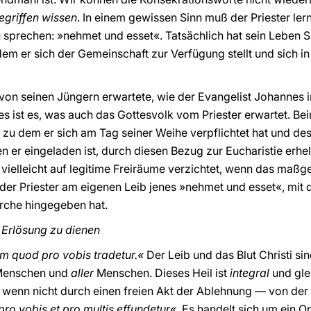
egriffen wissen
. In einem gewissen Sinn muß der Priester lern
sprechen: »nehmet und esset«. Tatsächlich hat sein Leben Sin
em er sich der Gemeinschaft zur Verfügung stellt und sich in
 von seinen Jüngern erwartete, wie der Evangelist Johannes i
s ist es, was auch das Gottesvolk vom Priester erwartet. 
, zu dem er sich am Tag seiner Weihe verpflichtet hat und de
 er eingeladen ist, durch diesen Bezug zur Eucharistie erhel
vielleicht auf legitime Freiräume verzichtet, wenn das maßg
 der Priester am eigenen Leib jenes »nehmet und esset«, mit 
irche hingegeben hat.
 Erlösung zu dienen
m quod pro vobis tradetur.«
Der Leib und das Blut Christi si
enschen und
aller
Menschen. Dieses Heil ist
integral
und gle
wenn nicht durch einen freien Akt der Ablehnung — von der 
pro vobis et pro multis effundetur«
. Es handelt sich um ein Op