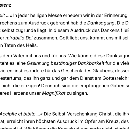
istenz
t ...«
In jeder heiligen Messe erneuern wir in der Erinnerung
brechens zum Ausdruck gebracht hat: die
Danksagung
. Die D
« selbst zugrunde liegt. In diesem Ausdruck des Dankens flie
der
mirabilia Dei
zusammen. Gott liebt uns, kommt uns mit se
en Taten des Heils.
us dem Vater mit uns und für uns. Wie könnte diese Danksagu
teht es, eine
Gesinnung beständiger Dankbarkeit
für die vie
ieren: insbesondere für das Geschenk des Glaubens, dessen
estertums, das ihn ganz und gar dem Dienst am Gottesreich 
 nicht die einzigen! Dennoch sind die empfangenen Gaben so
seres Herzens unser
Magnifikat
zu singen.
ccipite et bibite ...«
Die Selbst-Verschenkung Christi, die ihr
at, erreicht ihren höchsten Ausdruck im Opfer am Kreuz, de
dmahl ist. Wir können die Konsekrationsworte nicht wieder