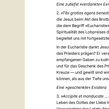
Eine zutiefst »verdankte« Ex
2.
»Tibi gratias agens benedixi
die Jesus beim Akt des Brot
die dem Begriff »Eucharistie
Spiritualität des Lobpreises 
begleitet uns mit fortgesetzt
In der Eucharistie dankt Jes
des Priesters prägen? Er vers
empfangenen Gaben zu kultiv
und für das Geschenk des Pri
Kreuze — und gewiß sind wir
können, als aus der Tiefe un
Eine »geschenkte« Existenz
3.
»Accipite et manducate ... A
Leben des Gottes der Liebe h
Vorausnahme das Letzte Aben