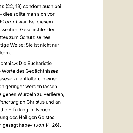
as (22, 19) sondern auch bei
dies sollte man sich vor
ikkarôn
) war. Bei diesem
sse ihrer Geschichte: der
ottes zum Schutz seines
ige Weise: Sie ist nicht nur
errn.
htnis.« Die Eucharistie
 Worte des Gedächtnisses
ses« zu entfalten. In einer
tion geringer werden lassen
igenen Wurzeln zu verlieren,
innerung
an Christus und an
 die Erfüllung im Neuen
tung des Heiligen Geistes
h gesagt habe« (
Joh
14, 26).