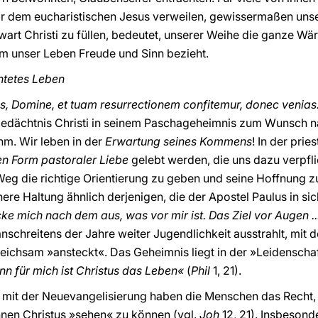
 dem eucharistischen Jesus verweilen, gewissermaßen unse
wart Christi zu füllen, bedeutet, unserer Weihe die ganze Wär
em unser Leben Freude und Sinn bezieht.
chtetes Leben
 Domine, et tuam resurrectionem confitemur, donec venias
 Gedächtnis Christi in seinem Paschageheimnis zum Wunsch n
m. Wir leben in der
Erwartung seines Kommens
! In der prie
en Form pastoraler Liebe
gelebt werden, die uns dazu verpfli
Weg die richtige Orientierung zu geben und seine Hoffnung 
nere Haltung ähnlich derjenigen, die der Apostel Paulus in sich
ecke mich nach dem aus, was vor mir ist. Das Ziel vor Augen ..
anschreitens der Jahre weiter Jugendlichkeit ausstrahlt, mit 
ichsam »ansteckt«. Das Geheimnis liegt in der »Leidenschaft«,
n für mich ist Christus das Leben«
(
Phil
1, 21).
it der Neuevangelisierung haben die Menschen das Recht, si
hnen Christus »sehen« zu können (vgl.
Joh
12, 21). Insbesond