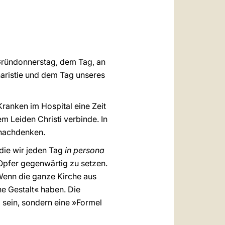
العربيّة
中文
LATINE
Gründonnerstag, dem Tag, an
haristie und dem Tag unseres
Kranken im Hospital eine Zeit
m Leiden Christi verbinde. In
t nachdenken.
 die wir jeden Tag
in persona
 Opfer gegenwärtig zu setzen.
 Wenn die ganze Kirche aus
he Gestalt« haben. Die
 sein, sondern eine »Formel