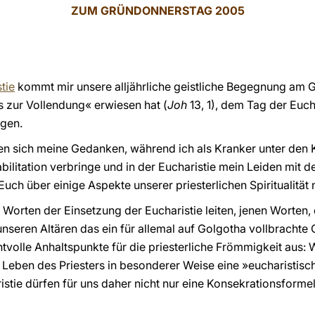
ZUM GRÜNDONNERSTAG 2005
tie
kommt mir unsere alljährliche geistliche Begegnung am 
s zur Vollendung« erwiesen hat (
Joh
13, 1), dem Tag der Euc
egen.
hten sich meine Gedanken, während ich als Kranker unter den 
litation verbringe und in der Eucharistie mein Leiden mit de
Euch über einige Aspekte unserer priesterlichen Spiritualitä
 Worten der Einsetzung der Eucharistie leiten, jenen Worten,
nseren Altären das ein für allemal auf Golgotha vollbrachte
tvolle Anhaltspunkte für die priesterliche Frömmigkeit aus:
s Leben des Priesters in besonderer Weise eine »eucharistisc
stie dürfen für uns daher nicht nur eine Konsekrationsformel