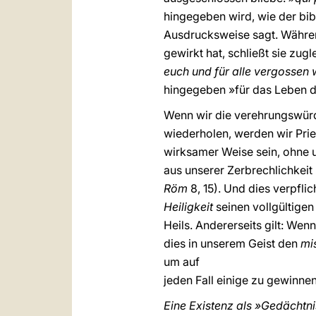
hingegeben wird, wie der bibl
Ausdrucksweise sagt. Während
gewirkt hat, schließt sie zugl
euch und für alle vergossen 
hingegeben »für das Leben d
Wenn wir die verehrungswürd
wiederholen, werden wir Prie
wirksamer Weise sein, ohne un
aus unserer Zerbrechlichkeit
Röm
8, 15). Und dies verpfl
Heiligkeit
seinen vollgültige
Heils. Andererseits gilt: Wen
dies in unserem Geist den
mi
um auf
jeden Fall einige zu gewinnen
Eine Existenz als »Gedächtn