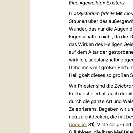
Eine »geweihte« Existenz
6.
»Mysterium fidei!«
Mit die
Staunen
über das außergewöhn
Wunder, das nur die Augen d
Eigenschaften nicht, da die »
das Wirken des Heiligen Geist
auf dem Altar der gestorbene
wirklich, substanzhaft« gege
Geheimnis mit großer Ehrfur
Heiligkeit dieses so großen 
Wir Priester sind die
Zelebra
Eucharistie erhält auch der 
durch die ganze Art und Weis
Zelebrierens. Begeben wir un
neu zu entdecken, die mit b
Domine
, 31). Viele selig- u
Gläubigen, die ihren Meßfeie