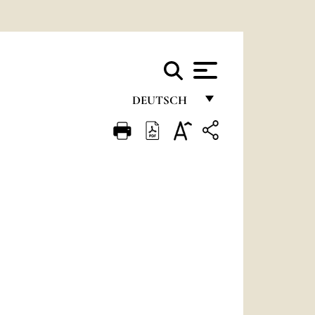
DEUTSCH
FRANÇAIS
ENGLISH
ITALIANO
PORTUGUÊS
ESPAÑOL
DEUTSCH
POLSKI