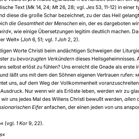
ische Text (
Mk
14, 24;
Mt
26, 28; vgl.
Jes
53, 11-12) in einer
 diese die große Schar bezeichnet, zu der das Heil gelangt,
eich
die Gesamtheit der Menschen
ein, der es dargeboten wird
wird«
, wie einige Übersetzungen legitim deutlich machen. Das F
er Welt« (
Joh
6, 51; vgl.
1 Joh
2, 2).
igen Worte Christi beim andächtigen Schweigen der Liturgi
ster zu
bevorzugten Verkündern
dieses Heilsgeheimnisses. A
s selbst erlöst zu fühlen? Uns erreicht die Gnade als erste i
 und läßt uns mit dem den Söhnen eigenen Vertrauen rufen: »A
ichtet uns, auf dem Weg der Vollkommenheit voranzuschreite
n Ausdruck. Nur wenn wir als Erlöste leben, werden wir zu g
n wir uns jedes Mal des Willens Christi bewußt werden,
allen
ssionarischen Eifer
anfachen, der einen jeden von uns ansporn
« (vgl.
1 Kor
9, 22).
is«