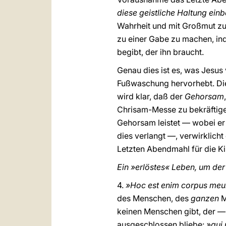
diese geistliche Haltung einb
Wahrheit und mit Großmut zu 
zu einer Gabe zu machen, ind
begibt, der ihn braucht.
Genau dies ist es, was Jesus
Fußwaschung hervorhebt. Die
wird klar, daß der
Gehorsam
Chrisam-Messe zu bekräftigen
Gehorsam leistet — wobei er 
dies verlangt —, verwirklicht
Letzten Abendmahl für die K
Ein »erlöstes« Leben, um der
4.
»Hoc est enim corpus meu
des Menschen, des
ganzen
M
keinen Menschen gibt, der — 
ausgeschlossen bliebe:
»qui 