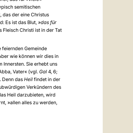
 typisch semitischen
 das der eine Christus
: Es ist das Blut,
»das für
leisch Christi ist in der Tat
e feiernden Gemeinde
ber wie können wir dies in
m Innersten. Sie erhebt uns
bba, Vater« (vgl.
Gal
4, 6;
n. Denn das
Heil
findet in der
laubwürdigen Verkündern des
das Heil darzubieten, wird
t, »allen alles zu werden,