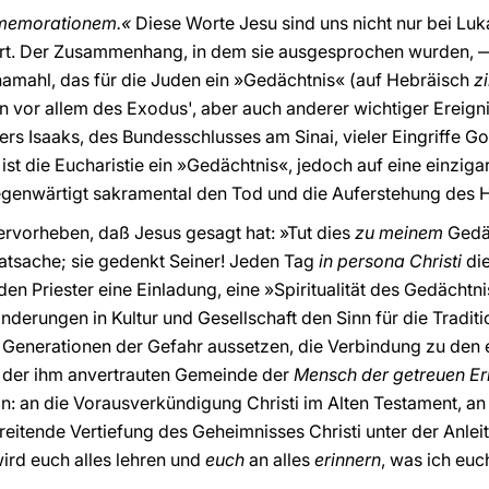
memorationem.«
Diese Worte Jesu sind uns nicht nur bei Luk
fert. Der Zusammenhang, in dem sie ausgesprochen wurden, — 
hamahl, das für die Juden ein »Gedächtnis« (auf Hebräisch
z
n vor allem des Exodus', aber auch anderer wichtiger Ereigni
s Isaaks, des Bundesschlusses am Sinai, vieler Eingriffe G
ist die Eucharistie ein »Gedächtnis«, jedoch auf eine einzigart
genwärtigt sakramental den Tod und die Auferstehung des H
rvorheben, daß Jesus gesagt hat: »Tut dies
zu meinem
Gedäc
Tatsache; sie gedenkt Seiner! Jeden Tag
in persona Christi
die
en Priester eine Einladung, eine »Spiritualität des Gedächtnis
ränderungen in Kultur und Gesellschaft den Sinn für die Tradi
 Generationen der Gefahr aussetzen, die Verbindung zu den e
 in der ihm anvertrauten Gemeinde der
Mensch der getreuen Er
n: an die Vorausverkündigung Christi im Alten Testament, an
reitende Vertiefung des Geheimnisses Christi unter der Anlei
ird euch alles lehren und
euch
an alles
erinnern
, was ich euc