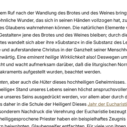
sem Ruf nach der Wandlung des Brotes und des Weines bringt
liche Wunder, das sich in seinen Händen vollzogen hat, zu
es Glaubens wahrnehmen können. Die natürlichen Elemente v
Gestalten« jene des Brotes und des Weines bleiben; durch die
es wandelt sich aber ihre »Substanz« in die Substanz des Lei
 und auferstandene Christus in der Ganzheit seiner Menschhe
nwärtig. Eine
eminent heilige Wirklichkeit
also! Deswegen umg
cht und wacht aufmerksam darüber, daß die liturgischen Nor
Sakraments aufgestellt wurden, beachtet werden.
nten
, aber auch die
Hüter
dieses hochheiligen Geheimnisses.
»heilige« Stand unseres Lebens seinen höchst anspruchsvollen
e unseres Seins ausgedrückt werden, vor allem aber durch d
s daher in die Schule der Heiligen! Dieses
Jahr der Eucharist
esonderem Nachdruck die Verehrung der Eucharistie bezeugt 
nd heiliggesprochene Priester haben ein beispielhaftes Zeugni
rn beiwohnten, Glaubenseifer entfachten. Für viele von ihnen