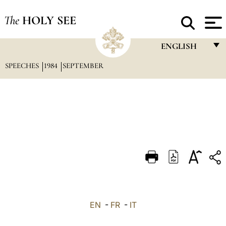
The
HOLY SEE
ENGLISH
SPEECHES
1984
SEPTEMBER
FRANÇAIS
ENGLISH
ITALIANO
PORTUGUÊS
ESPAÑOL
DEUTSCH
POLSKI
العربيّة
EN
-
FR
-
IT
中文