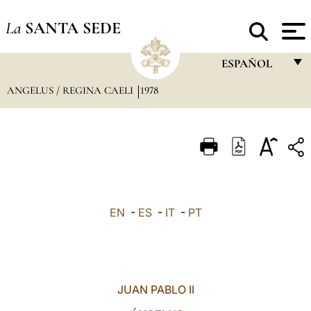
La
SANTA SEDE
ESPAÑOL
ANGELUS / REGINA CAELI
1978
FRANÇAIS
ENGLISH
ITALIANO
PORTUGUÊS
ESPAÑOL
EN
-
ES
-
IT
-
PT
DEUTSCH
POLSKI
العربيّة
JUAN PABLO II
中文