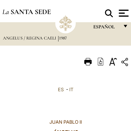
La
SANTA SEDE
ESPAÑOL
ANGELUS / REGINA CAELI
1987
FRANÇAIS
ENGLISH
ITALIANO
PORTUGUÊS
ESPAÑOL
ES
-
IT
DEUTSCH
POLSKI
العربيّة
JUAN PABLO II
中文