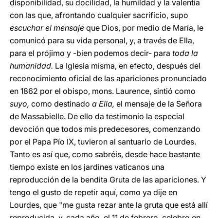
disponibilidad, su docilidad, la humildad y la valentía
con las que, afrontando cualquier sacrificio, supo
escuchar el mensaje
que Dios, por medio de María, le
comunicó para su vida personal, y, a través de Ella,
para el prójimo y -bien podemos decir- para
toda la
humanidad.
La Iglesia misma, en efecto, después del
reconocimiento oficial de las apariciones pronunciado
en 1862 por el obispo, mons. Laurence, sintió como
suyo,
como destinado
a Ella,
el mensaje de la Señora
de Massabielle. De ello da testimonio la especial
devoción que todos mis predecesores, comenzando
por el Papa Pío IX, tuvieron al santuario de Lourdes.
Tanto es así que, como sabréis, desde hace bastante
tiempo existe en los jardines vaticanos una
reproducción de la bendita Gruta de las apariciones. Y
tengo el gusto de repetir aquí, como ya dije en
Lourdes, que "me gusta rezar ante la gruta que está allí
reproducida, y, cada año, el 11 de febrero, celebro en