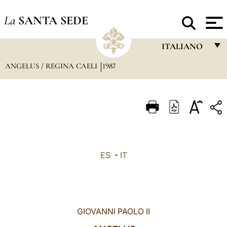
La
SANTA SEDE
ITALIANO
ANGELUS / REGINA CAELI
1987
FRANÇAIS
ENGLISH
ITALIANO
PORTUGUÊS
ESPAÑOL
ES
-
IT
DEUTSCH
POLSKI
العربيّة
GIOVANNI PAOLO II
中文