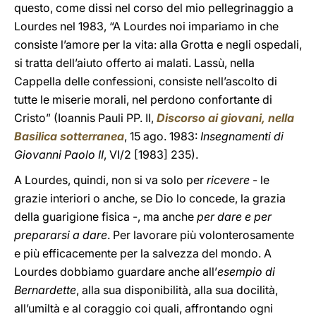
questo, come dissi nel corso del mio pellegrinaggio a
Lourdes nel 1983, “A Lourdes noi impariamo in che
consiste l’amore per la vita: alla Grotta e negli ospedali,
si tratta dell’aiuto offerto ai malati. Lassù, nella
Cappella delle confessioni, consiste nell’ascolto di
tutte le miserie morali, nel perdono confortante di
Cristo” (Ioannis Pauli PP. II,
Discorso ai giovani, nella
Basilica sotterranea
, 15 ago. 1983:
Insegnamenti di
Giovanni Paolo II
, VI/2 [1983] 235).
A Lourdes, quindi, non si va solo per
ricevere
- le
grazie interiori o anche, se Dio lo concede, la grazia
della guarigione fisica -, ma anche
per dare e per
prepararsi a dare
. Per lavorare più volonterosamente
e più efficacemente per la salvezza del mondo. A
Lourdes dobbiamo guardare anche all’
esempio di
Bernardette
, alla sua disponibilità, alla sua docilità,
all’umiltà e al coraggio coi quali, affrontando ogni