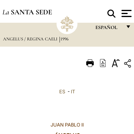
La
SANTA SEDE
ESPAÑOL
ANGELUS / REGINA CAELI
1996
FRANÇAIS
ENGLISH
ITALIANO
PORTUGUÊS
ESPAÑOL
ES
-
IT
DEUTSCH
POLSKI
العربيّة
JUAN PABLO II
中文