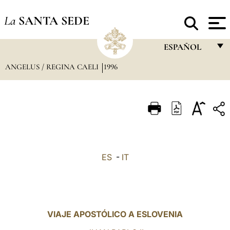
La
SANTA SEDE
ESPAÑOL
ANGELUS / REGINA CAELI
1996
FRANÇAIS
ENGLISH
ITALIANO
PORTUGUÊS
ESPAÑOL
ES
-
IT
DEUTSCH
POLSKI
العربيّة
VIAJE APOSTÓLICO A ESLOVENIA
中文