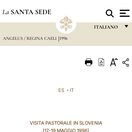
La
SANTA SEDE
ITALIANO
ANGELUS / REGINA CAELI
1996
FRANÇAIS
ENGLISH
ITALIANO
PORTUGUÊS
ESPAÑOL
ES
-
IT
DEUTSCH
POLSKI
العربيّة
VISITA PASTORALE IN SLOVENIA
(17-19 MAGGIO 1996)
中文