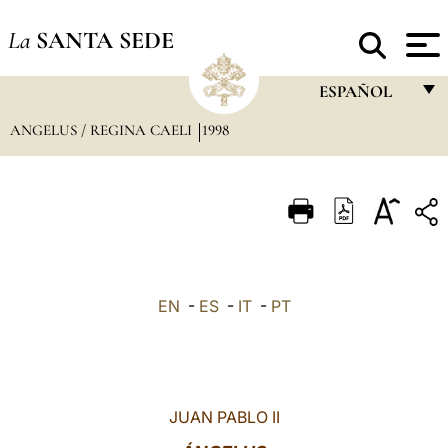
La
SANTA SEDE
ESPAÑOL
ANGELUS / REGINA CAELI
1998
FRANÇAIS
ENGLISH
ITALIANO
PORTUGUÊS
ESPAÑOL
EN
-
ES
-
IT
-
PT
DEUTSCH
POLSKI
العربيّة
JUAN PABLO II
中文