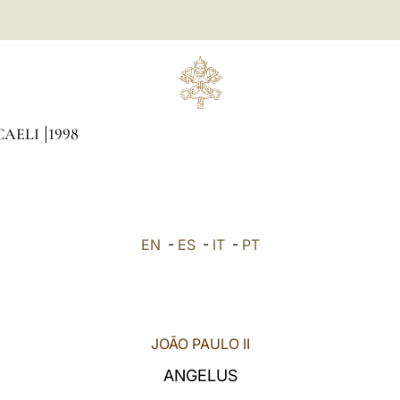
CAELI
1998
EN
-
ES
-
IT
-
PT
JOÃO PAULO II
ANGELUS