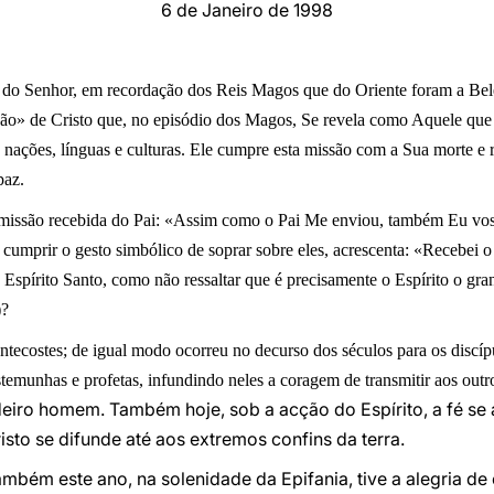
6 de Janeiro de 1998
ia do Senhor, em recordação dos Reis Magos que do Oriente foram a Bel
ão» de Cristo que, no episódio dos Magos, Se revela como Aquele que
 nações, línguas e culturas. Ele cumpre esta missão com a Sua morte e 
paz.
a missão recebida do Pai: «Assim como o Pai Me enviou, também Eu vos
cumprir o gesto simbólico de soprar sobre eles, acrescenta: «Recebei o
Espírito Santo, como não ressaltar que é precisamente o Espírito o gra
)?
ntecostes; de igual modo ocorreu no decurso dos séculos para os discípu
temunhas e profetas, infundindo neles a coragem de transmitir aos outr
eiro homem. Também hoje, sob a acção do Espírito, a fé se
sto se difunde até aos extremos confins da terra.
também este ano, na solenidade da Epifania, tive a alegria d