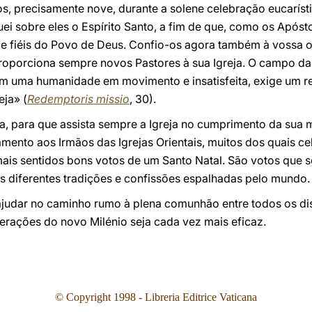
os, precisamente nove, durante a solene celebração eucarís
uei sobre eles o Espírito Santo, a fim de que, como os Apóst
 e fiéis do Povo de Deus. Confio-os agora também à vossa
roporciona sempre novos Pastores à sua Igreja. O campo da
m uma humanidade em movimento e insatisfeita, exige um r
eja» (
Redemptoris missio
, 30).
a, para que assista sempre a Igreja no cumprimento da sua 
amento aos Irmãos das Igrejas Orientais, muitos dos quais c
ais sentidos bons votos de um Santo Natal. São votos que 
as diferentes tradições e confissões espalhadas pelo mundo
judar no caminho rumo à plena comunhão entre todos os dis
erações do novo Milénio seja cada vez mais eficaz.
©
Copyright 1998 - Libreria Editrice Vaticana