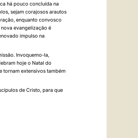
tica há pouco concluída na
olos, sejam corajosos arautos
 oração, enquanto convosco
 nova evangelização é
enovado impulso na
missão. Invoquemo-la,
elebram hoje o Natal do
se tornam extensivos também
.
cípulos de Cristo, para que