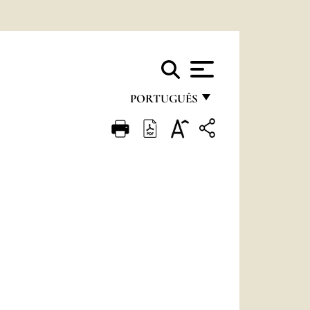
PORTUGUÊS
FRANÇAIS
ENGLISH
ITALIANO
PORTUGUÊS
ESPAÑOL
DEUTSCH
POLSKI