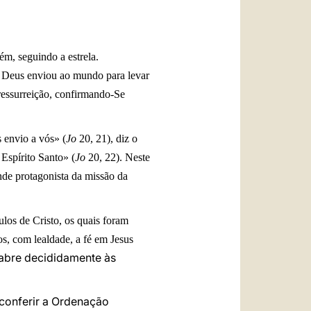
العربيّة
中文
ém, seguindo a estrela.
LATINE
 Deus enviou ao mundo para levar
ressurreição, confirmando-Se
 envio a vós» (
Jo
20, 21), diz o
 Espírito Santo» (
Jo
20, 22). Neste
nde protagonista da missão da
los de Cristo, os quais foram
os, com lealdade, a fé em Jesus
 abre decididamente às
e conferir a Ordenação