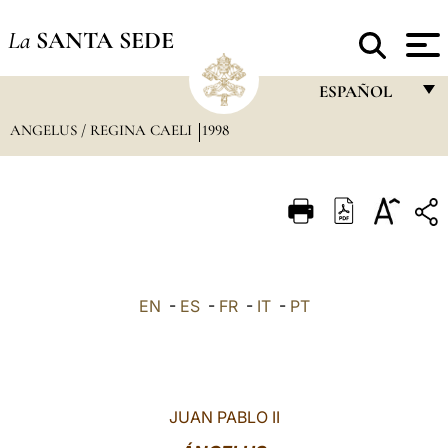
La
SANTA SEDE
ESPAÑOL
ANGELUS / REGINA CAELI
1998
FRANÇAIS
ENGLISH
ITALIANO
PORTUGUÊS
ESPAÑOL
EN
-
ES
-
FR
-
IT
-
PT
DEUTSCH
POLSKI
العربيّة
JUAN PABLO II
中文